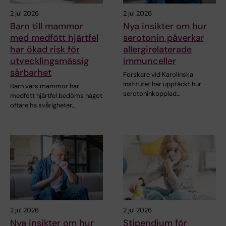
2 jul 2026
2 jul 2026
Barn till mammor
Nya insikter om hur
med medfött hjärtfel
serotonin påverkar
har ökad risk för
allergirelaterade
utvecklingsmässig
immunceller
sårbarhet
Forskare vid Karolinska
Institutet har upptäckt hur
Barn vars mammor har
serotoninkopplad…
medfött hjärtfel bedöms något
oftare ha svårigheter…
2 jul 2026
2 jul 2026
Nya insikter om hur
Stipendium för