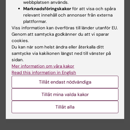
Lakerveld, Petter Ljungman, Simon Kebede
webbplatsen används.
Marknadsföringskakor
för att visa och spåra
Merid, Pawel Macek, Marta Manczuk, Anne-
relevant innehåll och annonser från externa
Sophie Merritt, Agnieszka Pac, Priit Palta,
plattformar.
Göran Pershagen, Annette Peters, Hynek
Viss information kan överföras till länder utanför EU.
Pikhart, Apolline Saucy, Tamara Schikowski,
Genom att samtycka godkänner du att vi sparar
Youchen Shen, Marie Standl, Cathryn Tonne,
cookies.
Roel Vermeulen, Jelle Vlaanderen, Judith M
Du kan när som helst ändra eller återkalla ditt
samtycke via kakikonen längst ned till vänster på
Vonk, Kathrin Wolf, Carl Henrik Ek,Olena
sidan.
Gruzieva, Ulrike Gehring, Erik Melén,
Lancet
Mer information om våra kakor
Regional Health-Europe,
online 16 maj 2025,
Read this information in English
doi: 10.1016/j.lanepe.2025.101314.
Tillåt endast nödvändiga
Tillåt mina valda kakor
Lifestyle4Health (sv)
Astma
Miljömedicin
Tags
Tillåt alla
Pediatrik