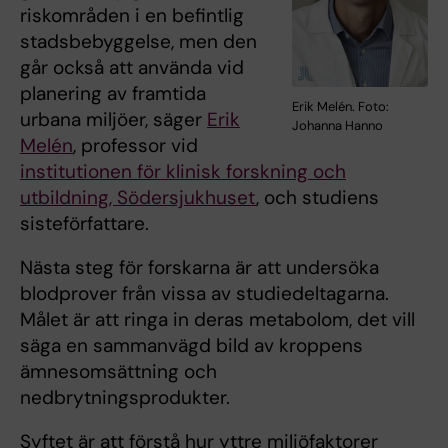
riskområden i en befintlig
stadsbebyggelse, men den
går också att använda vid
planering av framtida
Erik Melén. Foto:
urbana miljöer, säger
Erik
Johanna Hanno
Melén
, professor vid
institutionen för klinisk forskning och
utbildning, Södersjukhuset
, och studiens
sisteförfattare.
Nästa steg för forskarna är att undersöka
blodprover från vissa av studiedeltagarna.
Målet är att ringa in deras metabolom, det vill
säga en sammanvägd bild av kroppens
ämnesomsättning och
nedbrytningsprodukter.
Syftet är att förstå hur yttre miljöfaktorer