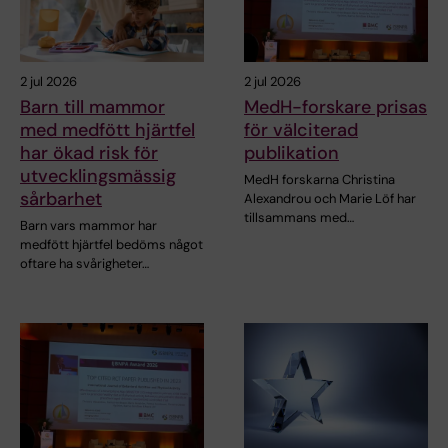
2 jul 2026
2 jul 2026
Barn till mammor
MedH-forskare prisas
med medfött hjärtfel
för välciterad
har ökad risk för
publikation
utvecklingsmässig
MedH forskarna Christina
sårbarhet
Alexandrou och Marie Löf har
tillsammans med…
Barn vars mammor har
medfött hjärtfel bedöms något
oftare ha svårigheter…