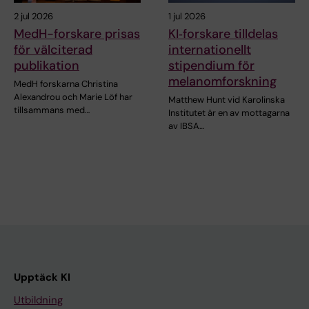
2 jul 2026
1 jul 2026
MedH-forskare prisas
KI‑forskare tilldelas
för välciterad
internationellt
publikation
stipendium för
melanomforskning
MedH forskarna Christina
Alexandrou och Marie Löf har
Matthew Hunt vid Karolinska
tillsammans med…
Institutet är en av mottagarna
av IBSA…
Upptäck KI
Utbildning