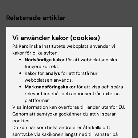
Relaterade artiklar
Vi använder kakor (cookies)
På Karolinska Institutets webbplats använder vi
kakor för olika syften:
Nödvändiga
kakor för att webbplatsen ska
fungera korrekt.
Kakor för
analys
för att förstå hur
21 jul 2026
14 jul 2026
webbplatsen används.
Sociala medier i
Spädbarnskollaps
Marknadsföringskakor
för att visa och spåra
tonåren ökade inte
ovanligt men kan få
relevant innehåll och annonser från externa
risken för psykisk
allvarliga
plattformar.
ohälsa
konsekvenser
Viss information kan överföras till länder utanför EU.
Tiden som tonåringar
Plötslig oväntad
Genom att samtycka godkänner du att vi sparar
spenderar på sociala medier
spädbarnskollaps under den
cookies.
kunde inte kopplas till…
första levnadsveckan är…
Du kan när som helst ändra eller återkalla ditt
samtycke via kakikonen längst ned till vänster på