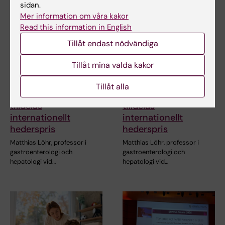
sidan.
Mer information om våra kakor
Read this information in English
Tillåt endast nödvändiga
Tillåt mina valda kakor
3 jul 2026
3 jul 2026
Tillåt alla
CLINTEC-professor
CLINTEC-professor
tilldelas
tilldelas
internationellt
internationellt
hederspris
hederspris
Matthias Löhr, professor i
Matthias Löhr, professor i
gastroenterologi och
gastroenterologi och
hepatologi vid…
hepatologi vid…