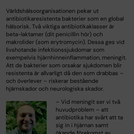
Världshälsoorganisationen pekar ut
antibiotikaresistenta bakterier som en global
hälsorisk. Två viktiga antibiotikaklasser är
beta-laktamer (dit penicillin hör) och
makrolider (som erytromycin). Dessa ges vid
livshotande infektionssjukdomar som
exempelvis hjärnhinneinflammation, meningit.
Att de bakterier som orsakar sjukdomen blir
resistenta är allvarligt då den som drabbas –
och överlever – riskerar bestående
hjärnskador och neurologiska skador.
– Vid meningit ser vi två
huvudproblem – att
antibiotika har svårt att ta
sig in i hjärnan samt
ökande förekomst av