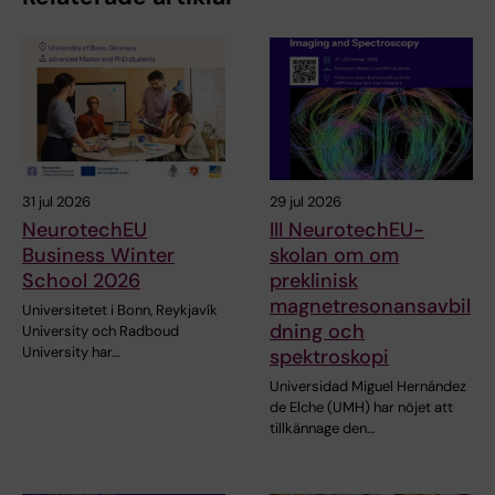
31 jul 2026
29 jul 2026
NeurotechEU
III NeurotechEU-
Business Winter
skolan om om
School 2026
preklinisk
magnetresonansavbil
Universitetet i Bonn, Reykjavík
dning och
University och Radboud
University har…
spektroskopi
Universidad Miguel Hernández
de Elche (UMH) har nöjet att
tillkännage den…