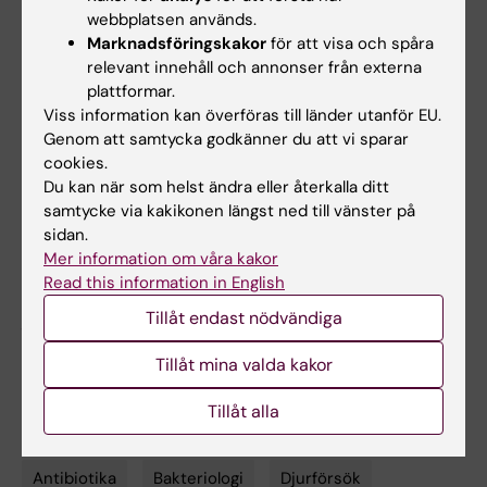
Gun och Bertil Stohnes Stiftelse.
webbplatsen används.
Marknadsföringskakor
för att visa och spåra
Niels Vander Elst har pågående
relevant innehåll och annonser från externa
patentansökningar gällande endolysin-
plattformar.
Viss information kan överföras till länder utanför EU.
tekniken.
Genom att samtycka godkänner du att vi sparar
cookies.
Du kan när som helst ändra eller återkalla ditt
Publikation
samtycke via kakikonen längst ned till vänster på
“Bacteriophage-derived endolysins restore
sidan.
antibiotic susceptibility in β-lactam- and
Mer information om våra kakor
Read this information in English
macrolide-resistant
Streptococcus
pneumoniae
infections.”
Niels Vander Elst,
Tillåt endast nödvändiga
Kristine Farmen, Lisa Knörr, Lotte Merlijn och
Tillåt mina valda kakor
Federico Iovino.
Molecular Medicine
, online 5
maj 2025, doi: 10.1186/s10020-025-01226-1.
Tillåt alla
Antibiotika
Bakteriologi
Djurförsök