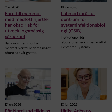
2 jul 2026
18 jun 2026
Barn till mammor
Labmed inrättar
med medfött hjärtfel
centrum för
har ökad risk för
systeminfektionsbiol
utvecklingsmässig
ogi (CSIB)
sårbarhet
Institutionen för
laboratoriemedicin har inrättat
Barn vars mammor har
Center for Systems…
medfött hjärtfel bedöms något
oftare ha svårigheter…
17 jun 2026
10 jun 2026
Pär Nordlund tilldelas
Ulrika Ådén ny