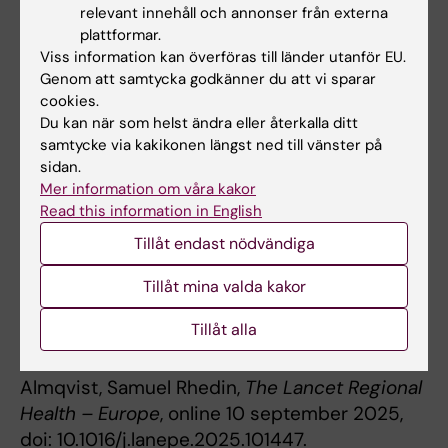
relevant innehåll och annonser från externa
läkemedelsföretag, men utan koppling till den
plattformar.
aktuella studien. Se den vetenskapliga artikeln
Viss information kan överföras till länder utanför EU.
för mer information om potentiella
Genom att samtycka godkänner du att vi sparar
cookies.
intressekonflikter.
Du kan när som helst ändra eller återkalla ditt
samtycke via kakikonen längst ned till vänster på
sidan.
Publikation
Mer information om våra kakor
“Risk factors for severe outcomes of
Read this information in English
respiratory syncytial virus infection in
Tillåt endast nödvändiga
children: a nationwide cohort study in
Sweden”
, Giulia Dallagiacoma, Cecilia
Tillåt mina valda kakor
Lundholm, Awad I Smew, Emma Caffrey
Tillåt alla
Osvald, Pekka Vartiainen, Santtu
Heinonen, Tobias Alfvén, Catarina
Almqvist, Samuel Rhedin,
The Lancet Regional
Health – Europe
, online 10 september 2025,
doi: 10.1016/j.lanepe.2025.101447.