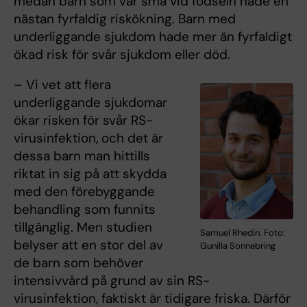
medan barn som var små vid födseln hade en
nästan fyrfaldig riskökning. Barn med
underliggande sjukdom hade mer än fyrfaldigt
ökad risk för svår sjukdom eller död.
– Vi vet att flera
underliggande sjukdomar
ökar risken för svår RS-
virusinfektion, och det är
dessa barn man hittills
riktat in sig på att skydda
med den förebyggande
behandling som funnits
tillgänglig. Men studien
Samuel Rhedin. Foto:
belyser att en stor del av
Gunilla Sonnebring
de barn som behöver
intensivvård på grund av sin RS-
virusinfektion, faktiskt är tidigare friska. Därför