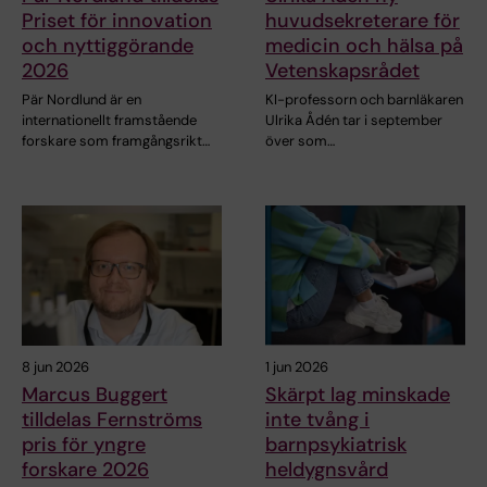
Priset för innovation
huvudsekreterare för
och nyttiggörande
medicin och hälsa på
2026
Vetenskapsrådet
Pär Nordlund är en
KI-professorn och barnläkaren
internationellt framstående
Ulrika Ådén tar i september
forskare som framgångsrikt…
över som…
8 jun 2026
1 jun 2026
Marcus Buggert
Skärpt lag minskade
tilldelas Fernströms
inte tvång i
pris för yngre
barnpsykiatrisk
forskare 2026
heldygnsvård