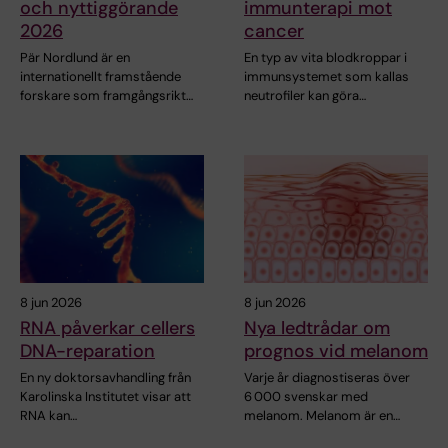
och nyttiggörande
immunterapi mot
2026
cancer
Pär Nordlund är en
En typ av vita blodkroppar i
internationellt framstående
immunsystemet som kallas
forskare som framgångsrikt…
neutrofiler kan göra…
8 jun 2026
8 jun 2026
RNA påverkar cellers
Nya ledtrådar om
DNA-reparation
prognos vid melanom
En ny doktorsavhandling från
Varje år diagnostiseras över
Karolinska Institutet visar att
6 000 svenskar med
RNA kan…
melanom. Melanom är en…