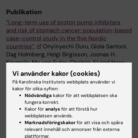
Publikation
”Long-term use of proton pump inhibitors
and risk of stomach cancer: population-based
case-control study in the five Nordic
countries”,
Onyinyechi Duru, Giola Santoni,
Dag Holmberg, Helgi Birgisson, Joonas H.
Kauppila, My von Euler-Chelpin, Eivind Ness-
Jensen, Jesper Lagergren,
The BMJ
, online 21
Vi använder kakor (cookies)
januari 2025, doi: 10.1136/bmj-2025-086384.
På Karolinska Institutets webbplats använder vi
kakor för olika syften:
Nödvändiga
kakor för att webbplatsen ska
Cancer och onkologi
Läkemedel
fungera korrekt.
Tags
Kakor för
analys
för att förstå hur
webbplatsen används.
Marknadsföringskakor
för att visa och spåra
Uppdaterad av:
relevant innehåll och annonser från externa
Anne Hammarskjöld
2026-01-23
plattformar.