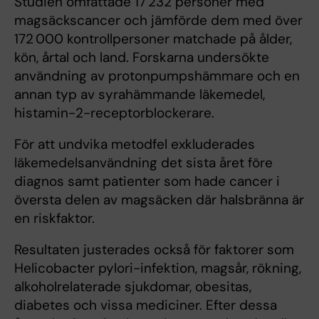
Studien omfattade 17 232 personer med
magsäckscancer och jämförde dem med över
172 000 kontrollpersoner matchade på ålder,
kön, årtal och land. Forskarna undersökte
användning av protonpumpshämmare och en
annan typ av syrahämmande läkemedel,
histamin-2-receptorblockerare.
För att undvika metodfel exkluderades
läkemedelsanvändning det sista året före
diagnos samt patienter som hade cancer i
översta delen av magsäcken där halsbränna är
en riskfaktor.
Resultaten justerades också för faktorer som
Helicobacter pylori-infektion, magsår, rökning,
alkoholrelaterade sjukdomar, obesitas,
diabetes och vissa mediciner. Efter dessa