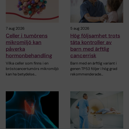
7 aug 2026
5 aug 2026
Celler i tumörens
Hög följsamhet trots
mikromiljö kan
täta kontroller av
påverka
barn med ärftlig
hormonbehandling
cancerrisk
Vilka celler som finns i en
Barn med en ärftlig variant i
bröstcancertumörs mikromiljö
genen TP53 följer i hög grad
kan ha betydelse…
rekommenderade…