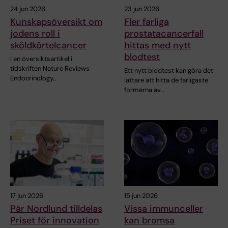
24 jun 2026
23 jun 2026
Kunskapsöversikt om
Fler farliga
jodens roll i
prostatacancerfall
sköldkörtelcancer
hittas med nytt
blodtest
I en översiktsartikel i
tidskriften Nature Reviews
Ett nytt blodtest kan göra det
Endocrinology…
lättare att hitta de farligaste
formerna av…
17 jun 2026
15 jun 2026
Pär Nordlund tilldelas
Vissa immunceller
Priset för innovation
kan bromsa