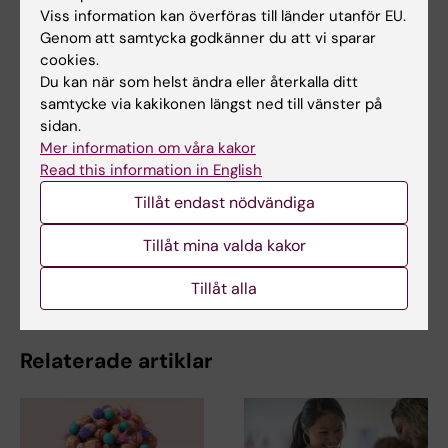
Viss information kan överföras till länder utanför EU.
Genom att samtycka godkänner du att vi sparar
Dela
cookies.
Du kan när som helst ändra eller återkalla ditt
samtycke via kakikonen längst ned till vänster på
sidan.
Mer information om våra kakor
Relaterat
Read this information in English
Ny studie undersöker hur vanliga läkemedel mot
Tillåt endast nödvändiga
halsbränna påverkar njurar och h…
Tillåt mina valda kakor
Vanlig magmedicin kopplas till ökad infektionsrisk
under graviditet
Tillåt alla
Relaterade artiklar