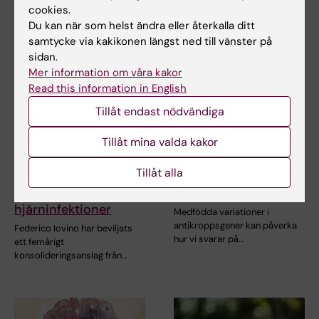
cookies.
Du kan när som helst ändra eller återkalla ditt
samtycke via kakikonen längst ned till vänster på
sidan.
Mer information om våra kakor
Read this information in English
Tillåt endast nödvändiga
Tillåt mina valda kakor
27 apr 2026
26 mar 2026
Konsolideringsanslag
Stor kartläggning av
Tillåt alla
ger långsiktigt stöd
ärftliga skillnader i
till forskning om
immunsystemet
hjärninfektioner
Medfödda variationer i
antikroppsgener kan påverka
Federico Iovino har beviljats
hur vi svarar på…
ett femårigt
konsolideringsanslag från…