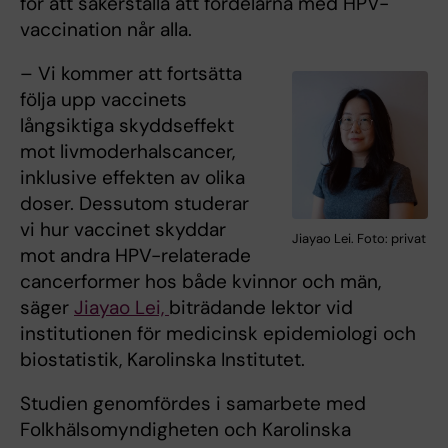
för att säkerställa att fördelarna med HPV-
vaccination når alla.
– Vi kommer att fortsätta
följa upp vaccinets
långsiktiga skyddseffekt
mot livmoderhalscancer,
inklusive effekten av olika
doser. Dessutom studerar
vi hur vaccinet skyddar
Jiayao Lei. Foto: privat
mot andra HPV-relaterade
cancerformer hos både kvinnor och män,
säger
Jiayao Lei,
biträdande lektor vid
institutionen för medicinsk epidemiologi och
biostatistik, Karolinska Institutet.
Studien genomfördes i samarbete med
Folkhälsomyndigheten och Karolinska