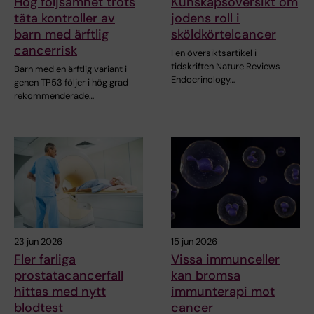
Hög följsamhet trots
Kunskapsöversikt om
täta kontroller av
jodens roll i
barn med ärftlig
sköldkörtelcancer
cancerrisk
I en översiktsartikel i
tidskriften Nature Reviews
Barn med en ärftlig variant i
Endocrinology…
genen TP53 följer i hög grad
rekommenderade…
23 jun 2026
15 jun 2026
Fler farliga
Vissa immunceller
prostatacancerfall
kan bromsa
hittas med nytt
immunterapi mot
blodtest
cancer