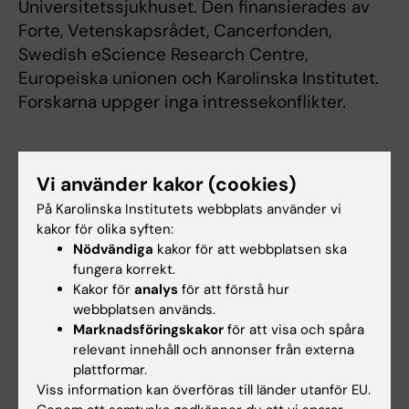
Universitetssjukhuset. Den finansierades av
Forte, Vetenskapsrådet, Cancerfonden,
Swedish eScience Research Centre,
Europeiska unionen och Karolinska Institutet.
Forskarna uppger inga intressekonflikter.
Publikation
Vi använder kakor (cookies)
“Extended follow-up of invasive cervical
På Karolinska Institutets webbplats använder vi
cancer risk after quadrivalent HPV
kakor för olika syften:
vaccination: A nationwide register-based
Nödvändiga
kakor för att webbplatsen ska
study”
, Shiqiang Wu, Yunyang Deng, Tiia
fungera korrekt.
Lepp, Lina Schollin Ask, Pär Sparen, Mark
Kakor för
analys
för att förstå hur
webbplatsen används.
Clements, Joakim Dillner, Jiayao Lei,
The BMJ
,
Marknadsföringskakor
för att visa och spåra
online 26 februari 2026, doi: 10.1136/bmj-
relevant innehåll och annonser från externa
2025-087326.
plattformar.
Viss information kan överföras till länder utanför EU.