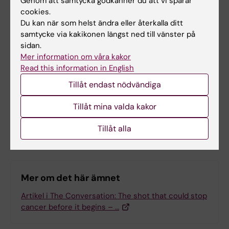
Genom att samtycka godkänner du att vi sparar
Cancer och onkologi
Livmoderhalscancer
cookies.
Tags
Du kan när som helst ändra eller återkalla ditt
Vaccin
Virologi
samtycke via kakikonen längst ned till vänster på
sidan.
Mer information om våra kakor
Read this information in English
Uppdaterad av:
Felicia Lindberg
Tillåt endast nödvändiga
2026-03-24
Tillåt mina valda kakor
Dela
Tillåt alla
Mer om det här ämnet
Artikel i The Conversation: The shot that could stop
cancer before it begins – …