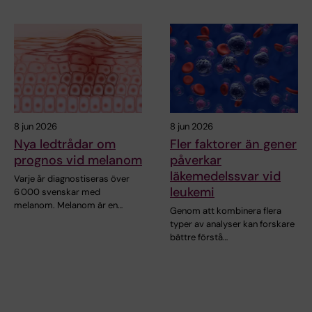
8 jun 2026
8 jun 2026
Nya ledtrådar om
Fler faktorer än gener
prognos vid melanom
påverkar
läkemedelssvar vid
Varje år diagnostiseras över
leukemi
6 000 svenskar med
melanom. Melanom är en…
Genom att kombinera flera
typer av analyser kan forskare
bättre förstå…