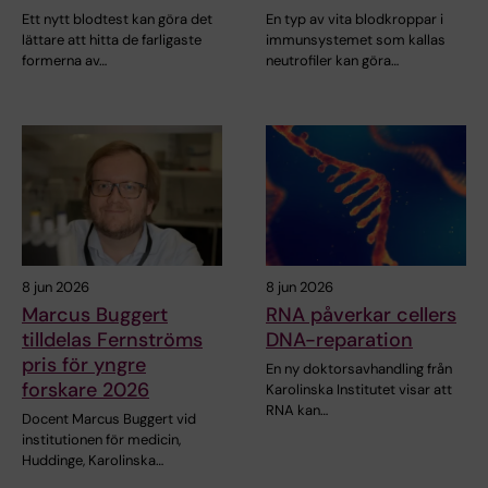
Ett nytt blodtest kan göra det
En typ av vita blodkroppar i
lättare att hitta de farligaste
immunsystemet som kallas
formerna av…
neutrofiler kan göra…
8 jun 2026
8 jun 2026
Marcus Buggert
RNA påverkar cellers
tilldelas Fernströms
DNA-reparation
pris för yngre
En ny doktorsavhandling från
forskare 2026
Karolinska Institutet visar att
RNA kan…
Docent Marcus Buggert vid
institutionen för medicin,
Huddinge, Karolinska…