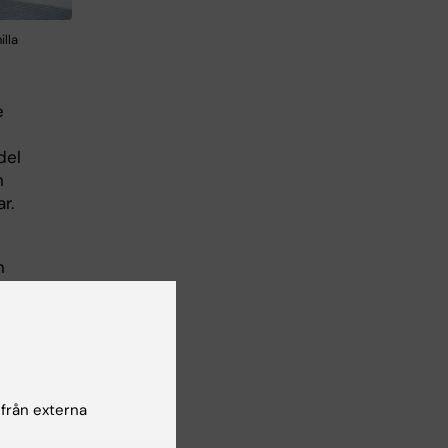
lla
e
-
del
n
r.
n
et
a
ör
 från externa