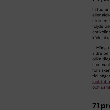
I studie
eller äl
studien 
följde de
antikoli
kärlsjuk
– Många 
äldre pe
olika dia
sammanl
för riske
tid, säge
instituti
och samh
71 p