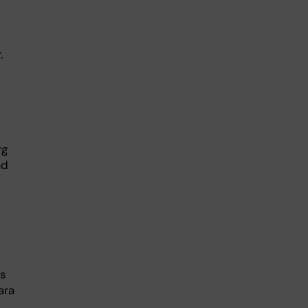
.
rg
ad
ts
ara