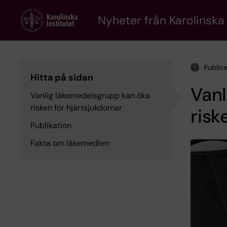
Skip
to
Nyheter från Karolinska 
main
content
Public
Hitta på sidan
Vanl
Vanlig läkemedelsgrupp kan öka
risken för hjärtsjukdomar
risk
Publikation
Fakta om läkemedlen