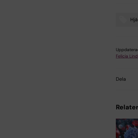
Hjä
Tags
Uppdatera
Felicia Lin
Dela
Relater