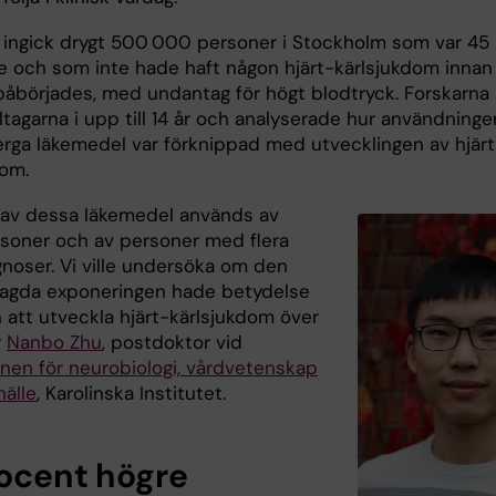
n ingick drygt 500 000 personer i Stockholm som var 45 
dre och som inte hade haft någon hjärt-kärlsjukdom innan
påbörjades, med undantag för högt blodtryck. Forskarna
ltagarna i upp till 14 år och analyserade hur användninge
nerga läkemedel var förknippad med utvecklingen av hjärt
dom.
av dessa läkemedel används av
rsoner och av personer med flera
gnoser. Vi ville undersöka om den
agda exponeringen hade betydelse
n att utveckla hjärt-kärlsjukdom över
r
Nanbo Zhu
, postdoktor vid
onen för neurobiologi, vårdvetenskap
älle
, Karolinska Institutet.
rocent högre