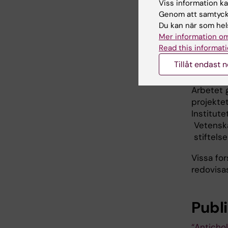
Viss information kan
Genom att samtycka
Du kan när som hels
Mer information om
Hong Xu. Fot
Read this informati
Tillåt endast 
sjukdoma
Arbetet
projektet
Institut
Vetenska
stiftelser
Vissa for
redovisa
Publ
“Anticho