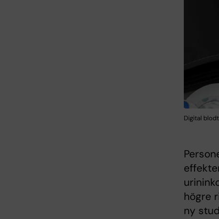
Digital blo
Person
effekte
urinink
högre r
ny stud