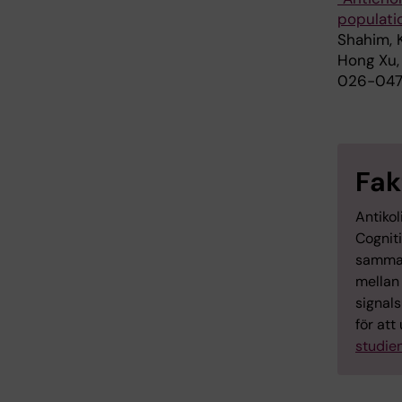
populati
Shahim, K
Hong Xu
026-047
Fak
Antikol
Cogniti
samman
mellan
signal
för att
studie