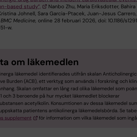
on-based study”,
Nanbo Zhu, Maria Eriksdotter, Bahira
ristina Johnell, Sara Garcia-Ptacek, Juan-Jesus Carrero,
,
BMC Medicine,
online 28 februari 2026, doi: 10.1186/s129
51-w.
ta om läkemedlen
inerga läkemedel identifierades utifrån skalan Anticholinergic
ve Burden (ACB), ett verktyg som används i forskning och klin
hang. Skalan omfattar en lång rad olika läkemedel som poä
 1 och 3 beroende på hur mycket läkemedlet blockerar
substansen acetylkolin. Konsumtionen av dessa läkemedel s
 uppskatta patientens antikolinerga läkemedelsbörda. Se tabell
ns supplement
för information om vilka läkemedel som ingå