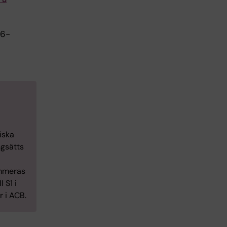
16-
iska
ngsätts
ummeras
 S1 i
r i ACB.