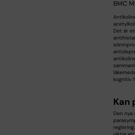
BMC Me
Antikoli
acetylkol
Det är e
antihista
sömnprob
antidepre
antikoli
sammanla
läkemedel
kognitiv 
Kan 
Den nya 
parasymp
reglering
viktig att