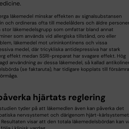
dicine.
nerga läkemedel minskar effekten av signalsubstansen
in och ordineras ofta till medelålders och äldre personer
n stor läkemedelsgrupp som omfattar bland annat
miner som används vid allergiska tillstånd, oro eller
lem, läkemedel mot urininkontinens och vissa
ssiva medel, där tricykliska antidepressiva har stark
nerg effekt medan SSRI-preparat har svagare effekt. Hög
gd användning av dessa läkemedel, så kallad antikoline
sbörda (se faktaruta), har tidigare kopplats till försämr
förmåga.
påverka hjärtats reglering
studien tyder på att läkemedlen även kan påverka det
atiska nervsystemet och därigenom hjärt-kärlsysteme
. Resultaten visar att den totala läkemedelsbördan kan v
 följa i klinisk vardag.