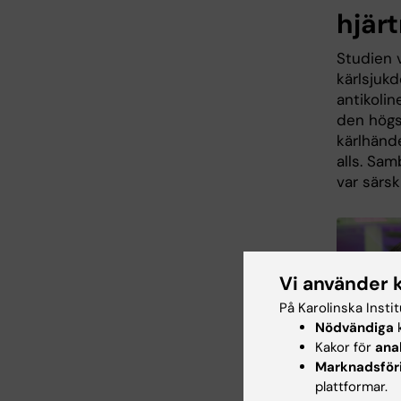
hjärt
Studien v
kärlsjuk
antikoli
den högs
kärlhänd
alls. Sa
var särsk
Vi använder 
På Karolinska Insti
Nödvändiga
k
Kakor för
ana
Marknadsför
plattformar.