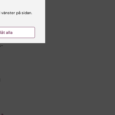
l vänster på sidan.
att
nd.
llåt alla
s-
t
 a