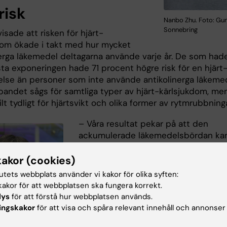
risk
Nanbo Zhu. Foto: Guni
Sonnebring
isade att risken för hjärt-
dom ökade i takt med hur mycket
nerga läkemedel deltagarna använde varje år. De som had
ta exponeringen hade 71 procent högre risk för en hjärt
else än personer som inte använde antikolinerga läkeme
mbandet sågs för samtliga typer av hjärt-kärlsjukdom, me
ilt tydligt för hjärtsvikt och olika former av rytmrubbninga
– Våra resultat pekar på att den
ackumulerade läkemedelsbördan ka
påverka hjärtats reglering, inte bara
kortsiktigt utan även över lång tid. D
kakor (cookies)
betyder inte att läkemedlen alltid sk
tutets webbplats använder vi kakor för olika syften:
undvikas, men att exponeringen bör
akor för att webbplatsen ska fungera korrekt.
följas noggrant, säger
Hong Xu
,
lys
för att förstå hur webbplatsen används.
biträdande lektor vid
institutionen f
ingskakor
för att visa och spåra relevant innehåll och annonser
neurobiologi, vårdvetenskap och