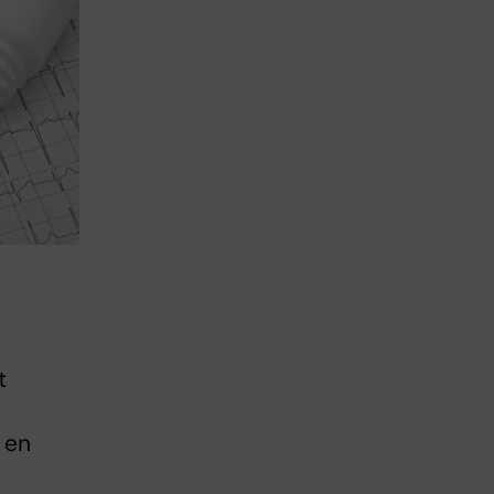
t
 en