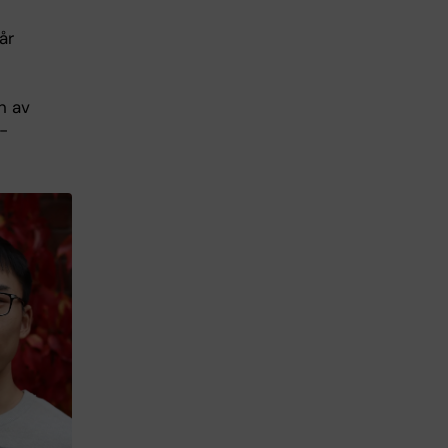
år
n av
-