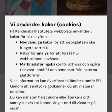
Vi använder kakor (cookies)
Läs fler spännande artiklar om medicinsk
På Karolinska Institutets webbplats använder vi
forskning
kakor för olika syften:
I Karolinska Institutets populärvetenskapliga tidning
Nödvändiga
kakor för att webbplatsen ska
Medicinsk Vetenskap kan du läsa fler artiklar om
fungera korrekt.
det senaste inom medicinsk forskning. Bli
Kakor för
analys
för att förstå hur
prenumerant!
webbplatsen används.
Marknadsföringskakor
för att visa och spåra
relevant innehåll och annonser från externa
plattformar.
Viss information kan överföras till länder utanför EU.
Genom att samtycka godkänner du att vi sparar
Autism
Neuropsykologi
cookies.
Tags
Du kan när som helst ändra eller återkalla ditt
samtycke via kakikonen längst ned till vänster på
sidan.
Uppdaterad av: