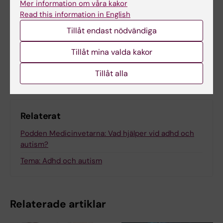
Mer information om våra kakor
Catarina Thepper
2026-03-13
Read this information in English
Innehållsgranskare:
Cecilia Odlind
Tillåt endast nödvändiga
Tillåt mina valda kakor
Dela
Tillåt alla
Relaterat
Podden Medicinvetarna: Vad hjälper vid adhd och
autism?
Tema: Adhd och autism
Relaterade artiklar