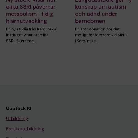
olika SSRI påverkar
kunskap om autism
metabolism i tidig
och adhd under
hjärnutveckling
barndomen
En ny studie från Karolinska
En stor donation gör det
Institutet visar att olika
möjligt för forskare vid KIND
SSRI‑läkemedel…
(Karolinska…
Upptäck KI
Utbildning
Forskarutbildning