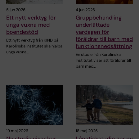
5 jun 2026
4 jun 2026
Ett nytt verktyg för
Gruppbehandling
unga vuxna med
underlättade
boendestöd
vardagen för
föräldrar till barn med
Ett nytt verktyg från KIND på
funktionsnedsättning
Karolinska Institutet ska hjälpa
unga vuxna…
En studie från Karolinska
Institutet visar att föräldrar till
barn med…
19 maj 2026
18 maj 2026
Ny studie visar hur
Långtidsstudie ger ny