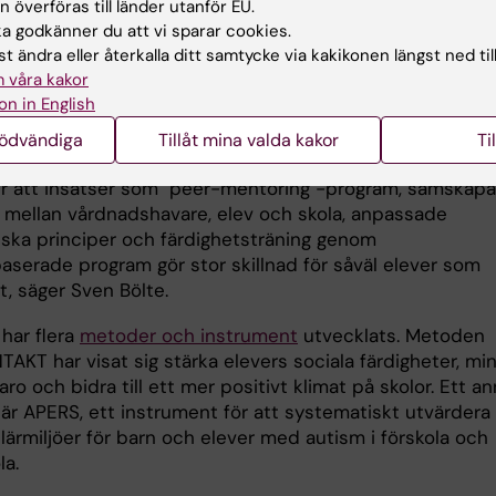
 överföras till länder utanför EU.
 godkänner du att vi sparar cookies.
gsutskottets rapport lyfter fram tre olika exempelskolor
t ändra eller återkalla ditt samtycke via kakikonen längst ned til
 olika arbetssätt lyckats relativt väl gällande skolresul
 våra kakor
er med adhd och autism. Genom forskning vet vi också e
on in English
m vad som förbättrar förutsättningarna att lyckas i skol
nödvändiga
Tillåt mina valda kakor
Ti
 autism eller adhd.
r att insatser som "peer-mentoring"-program, samskap
r mellan vårdnadshavare, elev och skola, anpassade
ska principer och färdighetsträning genom
aserade program gör stor skillnad för såväl elever som
t, säger Sven Bölte.
har flera
metoder och instrument
utvecklats. Metoden
AKT har visat sig stärka elevers sociala färdigheter, mi
aro och bidra till ett mer positivt klimat på skolor. Ett a
är APERS, ett instrument för att systematiskt utvärdera
lärmiljöer för barn och elever med autism i förskola och
la.