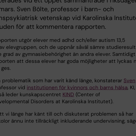
terades vid ett öppet sammanträde i riksdage
mars. Sven Bölte, professor i barn- och
psykiatrisk vetenskap vid Karolinska Institut
juden för att kommentera rapporten.
apporten utgör elever med adhd och/eller autism 13,5
av elevgruppen, och de uppnår såväl sämre studieresult
e grad av gymnasiebehörighet än andra elever. Samtidigt
porten att dessa elever har goda möjligheter att lyckas 
 ges.
n problematik som har varit känd länge, konstaterar
Sven
rofessor vid
institutionen för kvinnors och barns hälsa
, KI,
å leder kunskapscentret
KIND
(Center of
elopmental Disorders at Karolinska Institutet).
tt vi länge har känt till och diskuterat problemen så har
lor ännu inte tillräckligt inkluderande undervisning, säg