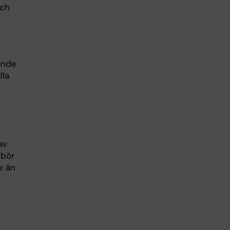
och
rande
lla
av
 bör
e än