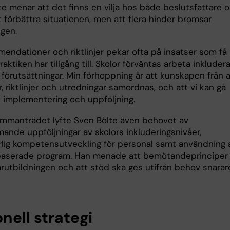
te menar att det finns en vilja hos både beslutsfattare 
t förbättra situationen, men att flera hinder bromsar
ngen.
endationer och riktlinjer pekar ofta på insatser som få
praktiken har tillgång till. Skolor förväntas arbeta inklude
 förutsättningar. Min förhoppning är att kunskapen från a
, riktlinjer och utredningar samordnas, och att vi kan gå
ll implementering och uppföljning.
mmanträdet lyfte Sven Bölte även behovet av
ande uppföljningar av skolors inkluderingsnivåer,
rlig kompetensutveckling för personal samt användning 
aserade program. Han menade att bemötandeprinciper
rarutbildningen och att stöd ska ges utifrån behov snarar
nell strategi