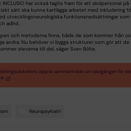
 INCLUSIO har också tagits fram för att skolpersonal på 
iskt sätt ska kunna kartlägga arbetet med inkludering fö
ed utvecklingsneurologiska funktionsnedsättningar som
ch adhd.
pen och metoderna finns, både de som kommer från os
a andra. Nu behöver vi bygga strukturer som gör att de
kommer eleverna till del, säger Sven Bölte.
ildningsutskottets öppna sammanträde om skolgången för el
PF
tism
Neuropsykiatri