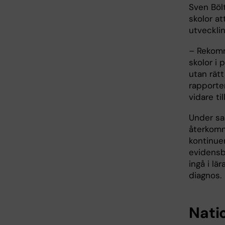
Sven Böl
skolor at
utveckli
– Rekomm
skolor i 
utan rätt
rapporter
vidare ti
Under sa
återkomm
kontinue
evidensb
ingå i lä
diagnos.
Natio