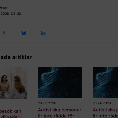
d av:
2026-04-22
ade artiklar
26 jun 2026
26 jun 2026
Autistiska personer
Autistiska 
 besök kan
är inte rädda för
är inte räd
killnader i