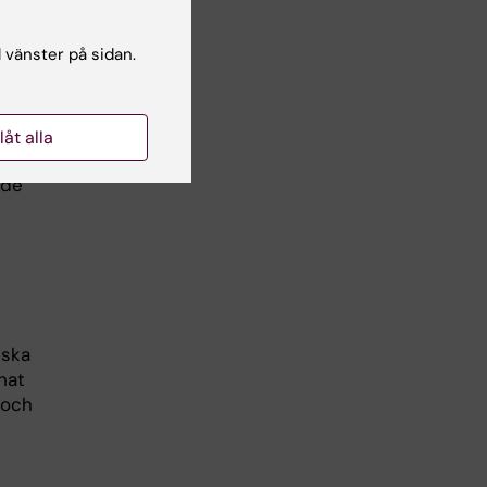
l vänster på sidan.
tat
n
an
llåt alla
ade
nska
nnat
 och