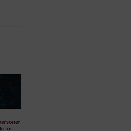
personer
da för