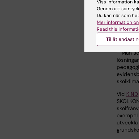
Viss information kan
Genom att samtycka
Utbildnin
Du kan när som hels
som genom
Mer information om
för elev
Read this informati
hel del o
Tillåt endast 
även med
– Man se
lösninga
pedagogi
evidensb
skolklima
Vid
KIND
SKOLKONT
skolfrånv
exempel 
utveckla 
grundsko