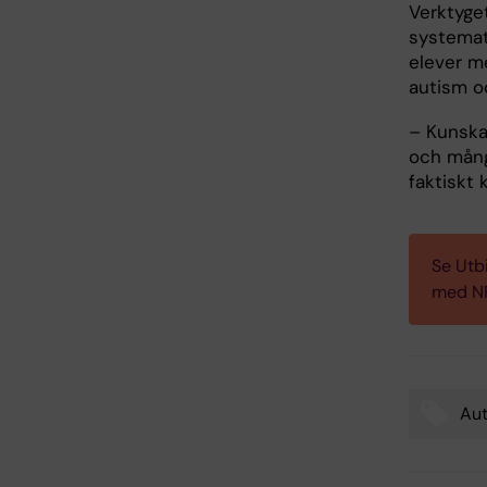
Verktyget
systemat
elever m
autism o
– Kunska
och mång
faktiskt 
Se Utb
med N
Au
Tags