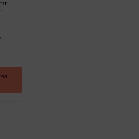
ett
r
s
ever