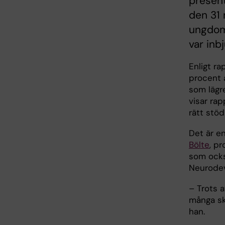
presen
den 31 
ungdoms
var inb
Enligt r
procent 
som lägr
visar rap
rätt stöd
Det är e
Bölte
, p
som ocks
Neurodev
– Trots a
många sko
han.