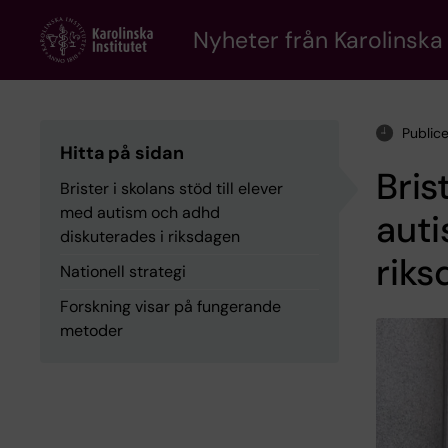
Skip
to
Nyheter från Karolinska 
main
content
Public
Hitta på sidan
Bris
Brister i skolans stöd till elever
med autism och adhd
auti
diskuterades i riksdagen
rik
Nationell strategi
Forskning visar på fungerande
metoder