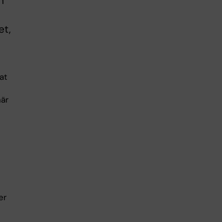
n
et,
at
när
er