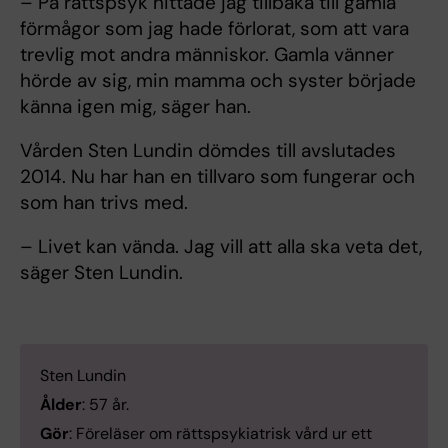
– På rättspsyk hittade jag tillbaka till gamla
förmågor som jag hade förlorat, som att vara
trevlig mot andra människor. Gamla vänner
hörde av sig, min mamma och syster började
känna igen mig, säger han.
Vården Sten Lundin dömdes till avslutades
2014. Nu har han en tillvaro som fungerar och
som han trivs med.
– Livet kan vända. Jag vill att alla ska veta det,
säger Sten Lundin.
Sten Lundin
Ålder
: 57 år.
Gör
: Föreläser om rätts­psykiatrisk vård ur ett