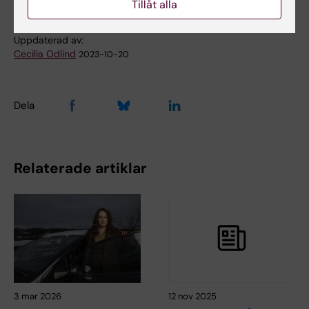
Tillåt alla
Uppdaterad av:
Cecilia Odlind
2023-10-20
Dela
Relaterade artiklar
3 mar 2026
12 nov 2025