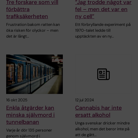
Tre forskare som vill
”Jag trodde något var
förbättra
fel – men det var en
trafiksäkerheten
ny cell”
Frustration bakom ratten kan
Ett förbryllande experiment på
öka risken för olyckor – men
1970-talet ledde till
det är långt…
upptäckten av en ny…
16 okt 2025
12 jul 2024
Enkla åtgärder kan
Cannabis har inte
minska självmord i
ersatt alkohol
tunnelbanan
Unga svenskar dricker mindre
alkohol, men det beror inte på
Varje år dör 135 personer
att de gått…
genom självmord i