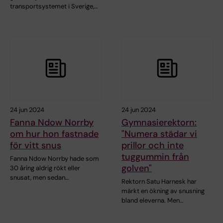
transportsystemet i Sverige,…
24 jun 2024
24 jun 2024
Fanna Ndow Norrby
Gymnasierektorn:
om hur hon fastnade
"Numera städar vi
för vitt snus
prillor och inte
tuggummin från
Fanna Ndow Norrby hade som
golven"
30 åring aldrig rökt eller
snusat, men sedan…
Rektorn Satu Harnesk har
märkt en ökning av snusning
bland eleverna. Men…