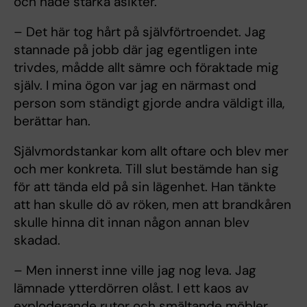
och hade starka åsikter.
– Det här tog hårt på självförtroendet. Jag
stannade på jobb där jag egentligen inte
trivdes, mådde allt sämre och föraktade mig
själv. I mina ögon var jag en närmast ond
person som ständigt gjorde andra väldigt illa,
berättar han.
Självmordstankar kom allt oftare och blev mer
och mer konkreta. Till slut bestämde han sig
för att tända eld på sin lägenhet. Han tänkte
att han skulle dö av röken, men att brandkåren
skulle hinna dit innan någon annan blev
skadad.
– Men innerst inne ville jag nog leva. Jag
lämnade ytterdörren olåst. I ett kaos av
exploderande rutor och smältande möbler