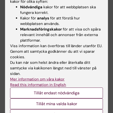
kakor för olika syften:
Tema Rättspsykiatri
Nödvändiga
kakor för att webbplatsen ska
Dömd till vård – straff eller möjlighet?
fungera korrekt.
Kakor för
analys
för att förstå hur
Under 2022 dömdes drygt 350 personer till
webbplatsen används.
rättspsykiatrisk vård. Det är ett unikt
Marknadsföringskakor
för att visa och spåra
gränsland mellan rättsväsende och sjukvård
relevant innehåll och annonser från externa
där den som är medicinskt färdigbehandlad
plattformar.
kan hindras från att skrivas ut. Samtidigt
Viss information kan överföras till länder utanför EU.
vittnar många patienter om att de mått bra av
Genom att samtycka godkänner du att vi sparar
vården. Och det är färre som återfaller i
cookies.
brottslighet efter rättspsykiatrisk vård än ­
Du kan när som helst ändra eller återkalla ditt
efter ett fängelsestraff.
samtycke via kakikonen längst ned till vänster på
sidan.
Mer information om våra kakor
Read this information in English
Tillåt endast nödvändiga
Tidskriften Medicinsk Vetenskap
Rättsmedicin
Tags
Tillåt mina valda kakor
Rättspsykiatri