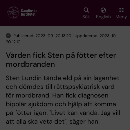
Skip
to
main
Sök
English
Meny
content
Publicerad: 2023-09-20 13:20 | Uppdaterad: 2023-10-
20 12:10
Vården fick Sten på fötter efter
mordbranden
Sten Lundin tände eld på sin lägenhet
och dömdes till rättspsykiatrisk vård
för mordbrand. Han fick diagnosen
bipolär sjukdom och hjälp att komma
på fötter igen. "Livet kan vända. Jag vill
att alla ska veta det", säger han.