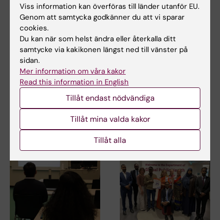
Viss information kan överföras till länder utanför EU.
Beroendeforskning
Folkhälsovetenskap
Genom att samtycka godkänner du att vi sparar
cookies.
Du kan när som helst ändra eller återkalla ditt
Uppdaterad av:
samtycke via kakikonen längst ned till vänster på
Anne Hammarskjöld
2024-07-16
sidan.
Mer information om våra kakor
Read this information in English
Dela
Tillåt endast nödvändiga
Tillåt mina valda kakor
Relaterade artiklar
Tillåt alla