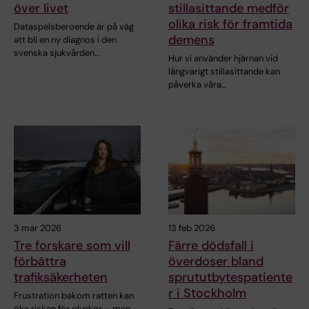
över livet
stillasittande medför
olika risk för framtida
Dataspelsberoende är på väg
demens
att bli en ny diagnos i den
svenska sjukvården…
Hur vi använder hjärnan vid
långvarigt stillasittande kan
påverka våra…
3 mar 2026
13 feb 2026
Tre forskare som vill
Färre dödsfall i
förbättra
överdoser bland
trafiksäkerheten
sprututbytespatiente
r i Stockholm
Frustration bakom ratten kan
öka risken för olyckor – men