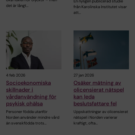
En nyligen publicerad studie
det är långt…
från Karolinska Institutet visar
att…
4 feb 2026
27 jan 2026
Socioekonomiska
Osäker mätning av
skillnader i
olicensierat nätspel
vårdanvändning för
kan leda
psykisk ohälsa
beslutsfattare fel
Personer födda utanför
Uppskattningar av olicensierat
Norden använder mindre vård
nätspel i Norden varierar
än svenskfödda trots…
kraftigt, ofta…