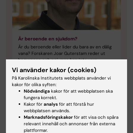
Är beroende en sjukdom?
Är du beroende eller lider du bara av en dålig
vana? Forskaren Joar Guterstam reder ut
begreppen och nej, man kan inte vara
socker-, tränings- eller mobilberoende.
Vi använder kakor (cookies)
Däremot kan droger och spel om pengar leda
På Karolinska Institutets webbplats använder vi
till beroende som kräver vård. Och den är
kakor för olika syften:
effektivare än vad många känner till.
Nödvändiga
kakor för att webbplatsen ska
fungera korrekt.
Kakor för
analys
för att förstå hur
webbplatsen används.
Marknadsföringskakor
för att visa och spåra
relevant innehåll och annonser från externa
Tidskriften Medicinsk Vetenskap
Tags
plattformar.