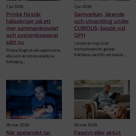
7 jul 2026
1 jun 2026
Prinka förstår
Samverkan, lärande
hälsokriser på ett
och utveckling under
mer sammankopplat
CURIOUS-besök vid
och systembsaserat
GPH
sätt nu
I slutet av maj stod
institutionen för global
Prinka Singh skulle uppmuntra
folkhälsa värd för ett besök…
alla som är intresserade av
folkhälsa,…
26 mar 2026
26 mar 2026
När spelandet tar
Passivt eller aktivt