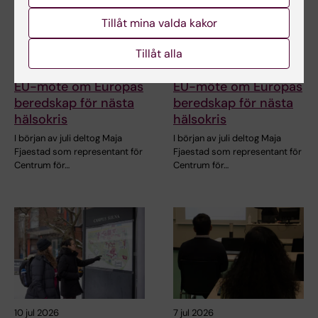
Tillåt mina valda kakor
14 jul 2026
14 jul 2026
Centrum för
Centrum för
Tillåt alla
hälsokriser deltar i
hälsokriser deltar i
EU-möte om Europas
EU-möte om Europas
beredskap för nästa
beredskap för nästa
hälsokris
hälsokris
I början av juli deltog Maja
I början av juli deltog Maja
Fjaestad som representant för
Fjaestad som representant för
Centrum för…
Centrum för…
10 jul 2026
7 jul 2026