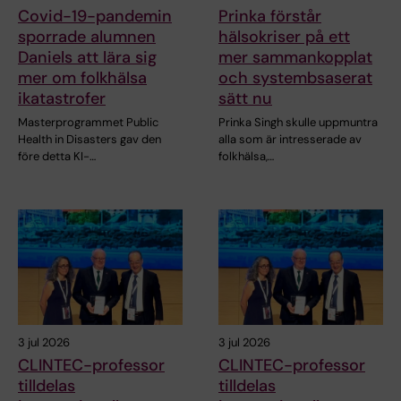
Covid-19-pandemin
Prinka förstår
sporrade alumnen
hälsokriser på ett
Daniels att lära sig
mer sammankopplat
mer om folkhälsa
och systembsaserat
ikatastrofer
sätt nu
Masterprogrammet Public
Prinka Singh skulle uppmuntra
Health in Disasters gav den
alla som är intresserade av
före detta KI-…
folkhälsa,…
3 jul 2026
3 jul 2026
CLINTEC-professor
CLINTEC-professor
tilldelas
tilldelas