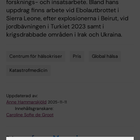
forsknings- och insatsarbete. Bland hans
uppdrag finns arbete vid Ebolautbrottet i
Sierra Leone, efter explosionerna i Beirut, vid
jordbävningen i Turkiet 2023 samt i
krigsdrabbade områden i Irak och Ukraina.
Centrum för hälsokriser
Pris
Global hälsa
Tags
Katastrofmedicin
Uppdaterad av:
Anne Hammarskjöld
2025-11-11
Innehållsgranskare:
Caroline Sofie de Groot
Dela