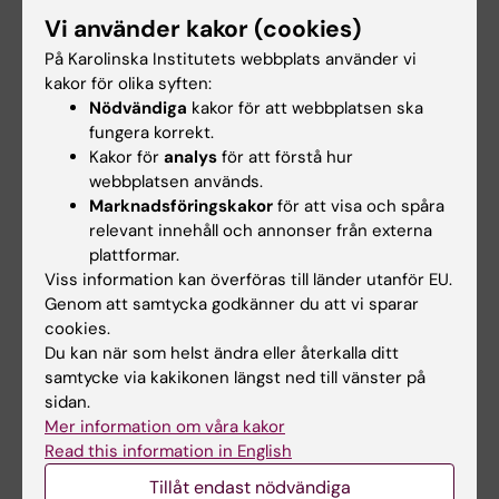
Vi använder kakor (cookies)
På Karolinska Institutets webbplats använder vi
kakor för olika syften:
Nödvändiga
kakor för att webbplatsen ska
Relaterat
fungera korrekt.
Forska!Sverige:s pressmeddelande
Kakor för
analys
för att förstå hur
webbplatsen används.
Global katastrofmedicin - Johan von Schreebs
Marknadsföringskakor
för att visa och spåra
forskargrupp
relevant innehåll och annonser från externa
Centrum för hälsokriser
plattformar.
Viss information kan överföras till länder utanför EU.
Genom att samtycka godkänner du att vi sparar
cookies.
Relaterade artiklar
Du kan när som helst ändra eller återkalla ditt
samtycke via kakikonen längst ned till vänster på
sidan.
Mer information om våra kakor
Read this information in English
Tillåt endast nödvändiga