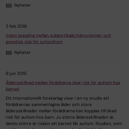
Nyheter
2 feb 2016
Ingen koppling mellan subkortikala hjärnvolymer och
genetisk risk för schizofreni
Nyheter
9 jun 2015
Åldersskillnad mellan föräldrarna ökar risk för autism hos
barnet
Ett internationellt forskarlag visar i en ny studie att
föräldrarnas sammantagna ålder och stora
åldersskillnader mellan föräldrarna kan kopplas till ökad
risk för autism hos barn. Ju större åldersskillnaden är,
desto större är risken att barnet får autism. Studien, som