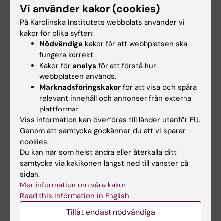
Vi använder kakor (cookies)
På Karolinska Institutets webbplats använder vi
kakor för olika syften:
Nödvändiga
kakor för att webbplatsen ska
fungera korrekt.
Kakor för
analys
för att förstå hur
webbplatsen används.
Marknadsföringskakor
för att visa och spåra
relevant innehåll och annonser från externa
12 nov 2019
plattformar.
Låg IQ, familjehistoria kopplat till behandlingsresistent
Viss information kan överföras till länder utanför EU.
schizofreni
Genom att samtycka godkänner du att vi sparar
Personer med schizofreni i familjen och män med lägre IQ
cookies.
tenderar i högre grad att lida av behandlingsresistent
Du kan när som helst ändra eller återkalla ditt
schizofreni än andra personer med sjukdomen. Det visar
samtycke via kakikonen längst ned till vänster på
en studie vid Karolinska Institutet som publiceras i
sidan.
tidskriften Molecular Psychiatry. Forskarna menar att
Mer information om våra kakor
resultatet kan vara viktigt för utvecklingen av nya
Read this information in English
läkemedelsbehandlingar som syftar till att förbättra
Tillåt endast nödvändiga
kognition.