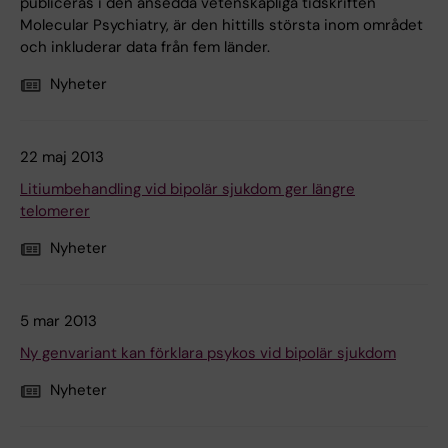
publiceras i den ansedda vetenskapliga tidskriften
Molecular Psychiatry, är den hittills största inom området
och inkluderar data från fem länder.
Nyheter
22 maj 2013
Litiumbehandling vid bipolär sjukdom ger längre
telomerer
Nyheter
5 mar 2013
Ny genvariant kan förklara psykos vid bipolär sjukdom
Nyheter