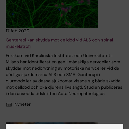
17 feb 2020
Genterapi kan skydda mot celldöd vid ALS och spinal
muskelatrofi
Forskare vid Karolinska Institutet och Universitetet i
Milano har identifierat en gen i mänskliga nervceller som
skyddar mot nedbrytning av motoriska nervceller vid de
dödliga sjukdomarna ALS och SMA. Genterapi i
djurmodeller av dessa sjukdomar visade sig både skydda
mot celldöd och öka djurens livslängd. Studien publiceras
i den ansedda tidskriften Acta Neuropathologica.
Nyheter