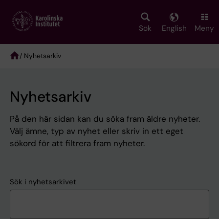
Skip
to
main
Sök
English
Meny
content
/ Nyhetsarkiv
Breadcrumb
Nyhetsarkiv
På den här sidan kan du söka fram äldre nyheter.
Välj ämne, typ av nyhet eller skriv in ett eget
sökord för att filtrera fram nyheter.
Sök i nyhetsarkivet