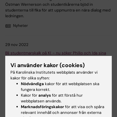
Östman Wernerson och studentkårerna bjöd in
studenterna till fika för att uppmuntra en nära dialog med
ledningen.
Nyheter
29 nov 2022
Bli studentmarskalk på KI – nu söker Philip och Ida sina
efterträdare
Vi använder kakor (cookies)
Promotionshögtid, professorsinstallation och
På Karolinska Institutets webbplats använder vi
examenshögtid – under ett läsår fylls kalendern av flera
kakor för olika syften:
högtidliga akademiska ceremonier. Gemensamt för de alla
Nödvändiga
kakor för att webbplatsen ska
är studentmarskalkarna som hjälper till att få
fungera korrekt.
ceremonierna att flyta så smidigt som möjligt. Ett ärofyllt
Kakor för
analys
för att förstå hur
uppdrag, menar Philip Wallenius och Ida Dahlgren,
webbplatsen används.
övermarskalk respektive vice övermarskalk som snart
Marknadsföringskakor
för att visa och spåra
själva tar examen.
relevant innehåll och annonser från externa