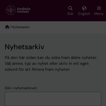
Skip
to
main
Sök
English
Meny
content
/ Nyhetsarkiv
Breadcrumb
Nyhetsarkiv
På den här sidan kan du söka fram äldre nyheter.
Välj ämne, typ av nyhet eller skriv in ett eget
sökord för att filtrera fram nyheter.
Sök i nyhetsarkivet