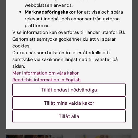
Kalenderhändelse
webbplatsen används.
Marknadsföringskakor
för att visa och spåra
relevant innehåll och annonser från externa
plattformar.
Biostatistik
Epidemiologi
Viss information kan överföras till länder utanför EU.
Tags
Genom att samtycka godkänner du att vi sparar
cookies.
Du kan när som helst ändra eller återkalla ditt
Uppdaterad av:
samtycke via kakikonen längst ned till vänster på
Gunilla Sonnebring
2023-03-27
sidan.
Innehållsgranskare:
Gunilla Sonnebring
Mer information om våra kakor
Read this information in English
Tillåt endast nödvändiga
Dela
Tillåt mina valda kakor
Tillåt alla
Relaterade artiklar