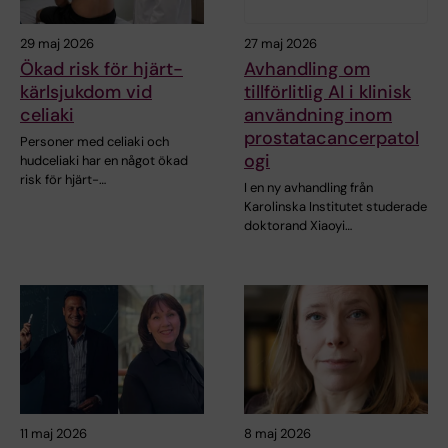
29 maj 2026
27 maj 2026
Ökad risk för hjärt-
Avhandling om
kärlsjukdom vid
tillförlitlig AI i klinisk
celiaki
användning inom
prostatacancerpatol
Personer med celiaki och
ogi
hudceliaki har en något ökad
risk för hjärt-…
I en ny avhandling från
Karolinska Institutet studerade
doktorand Xiaoyi…
11 maj 2026
8 maj 2026