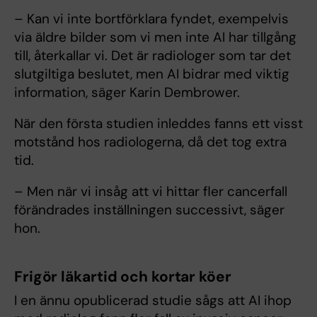
– Kan vi inte bortförklara fyndet, exempelvis
via äldre bilder som vi men inte AI har tillgång
till, återkallar vi. Det är radiologer som tar det
slutgiltiga beslutet, men AI bidrar med viktig
information, säger Karin Dembrower.
När den första studien inleddes fanns ett visst
motstånd hos radiologerna, då det tog extra
tid.
– Men när vi insåg att vi hittar fler cancerfall
förändrades inställningen successivt, säger
hon.
Frigör läkartid och kortar köer
I en ännu opublicerad studie sågs att AI ihop