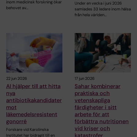
inom medicinsk forskning ökar
Under en vecka i juni 2026
behovet av…
samlades 33 ledare inom hälsa
från hela världen…
22 jun 2026
17 jun 2026
AI hjälper till att hitta
Sahar kombinerar
nya
praktiska och
antibiotikakandidater
vetenskapliga
mot
färdigheter i sitt
läkemedelsresistent
arbete för att
gonorré
förbättra nutritionen
vid kriser och
Forskare vid Karolinska
katastrofer
Institutet har bidragit till en