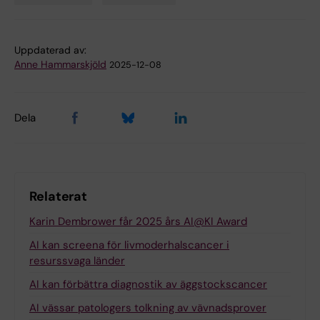
Uppdaterad av:
Anne Hammarskjöld
2025-12-08
Dela
Relaterat
Karin Dembrower får 2025 års AI@KI Award
AI kan screena för livmoderhalscancer i
resurssvaga länder
AI kan förbättra diagnostik av äggstockscancer
AI vässar patologers tolkning av vävnadsprover