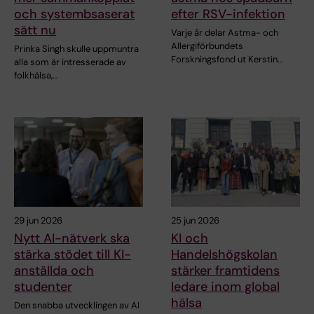
och systembsaserat
efter RSV-infektion
sätt nu
Varje år delar Astma- och
Allergiförbundets
Prinka Singh skulle uppmuntra
Forskningsfond ut Kerstin…
alla som är intresserade av
folkhälsa,…
29 jun 2026
25 jun 2026
Nytt AI-nätverk ska
KI och
stärka stödet till KI-
Handelshögskolan
anställda och
stärker framtidens
studenter
ledare inom global
hälsa
Den snabba utvecklingen av AI