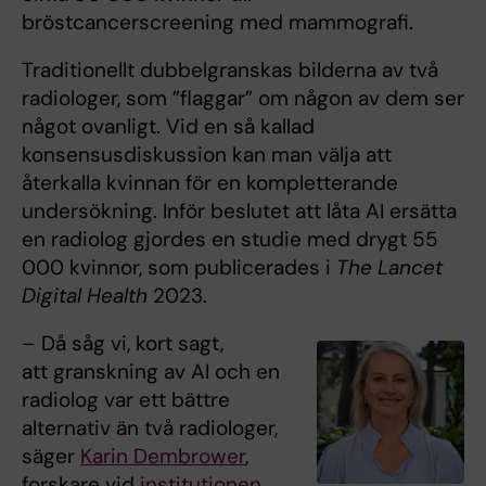
bröstcancerscreening med mammografi.
Traditionellt dubbelgranskas bilderna av två
radiologer, som ”flaggar” om någon av dem ser
något ovanligt. Vid en så kallad
konsensusdiskussion kan man välja att
återkalla kvinnan för en kompletterande
undersökning. Inför beslutet att låta AI ersätta
en radiolog gjordes en studie med drygt 55
000 kvinnor, som publicerades i
The
Lancet
Digital Health
2023.
– Då såg vi, kort sagt,
att granskning av AI och en
radiolog var ett bättre
alternativ än två radiologer,
säger
Karin Dembrower
,
forskare vid
institutionen