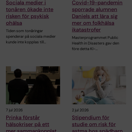
Sociala medier i
Covid-19-pandemin
tonåren ökade inte
sporrade alumnen
risken för psykisk
Daniels att lära sig
ohälsa
mer om folkhälsa
ikatastrofer
Tiden som tonåringar
spenderar på sociala medier
Masterprogrammet Public
kunde inte kopplas till…
Health in Disasters gav den
före detta KI-…
7 jul 2026
2 jul 2026
Prinka förstår
Stipendium för
hälsokriser på ett
studie om risk för
mer sammankopplat
astma hos spädbarn