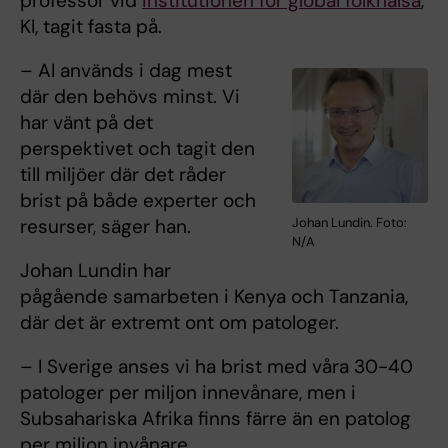
professor vid
institutionen för global folkhälsa
,
KI, tagit fasta på.
– AI används i dag mest
där den behövs minst. Vi
har vänt på det
perspektivet och tagit den
till miljöer där det råder
brist på både experter och
Johan Lundin. Foto:
resurser, säger han.
N/A
Johan Lundin har
pågående samarbeten i Kenya och Tanzania,
där det är extremt ont om patologer.
– I Sverige anses vi ha brist med våra 30-40
patologer per miljon innevånare, men i
Subsahariska Afrika finns färre än en patolog
per miljon invånare.