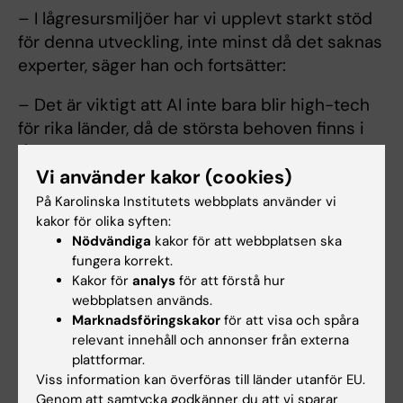
– I lågresursmiljöer har vi upplevt starkt stöd
för denna utveckling, inte minst då det saknas
experter, säger han och fortsätter:
– Det är viktigt att AI inte bara blir high-tech
för rika länder, då de största behoven finns i
lågresursländer.
Vi använder kakor (cookies)
På Karolinska Institutets webbplats använder vi
Stöd för skräddarsydd medicinering
kakor för olika syften:
Nödvändiga
kakor för att webbplatsen ska
AI används ofta för att hitta avvikelser i olika
fungera korrekt.
slags bildmaterial. Men AI kan även analysera
Kakor för
analys
för att förstå hur
andra slags data för att hitta medicinskt
webbplatsen används.
relevanta mönster. Det kan exempelvis handla
Marknadsföringskakor
för att visa och spåra
om att en undergrupp patienter sticker ut för
relevant innehåll och annonser från externa
att de reagerar särskilt bra – eller dåligt – på
plattformar.
Viss information kan överföras till länder utanför EU.
ett visst läkemedel.
Genom att samtycka godkänner du att vi sparar