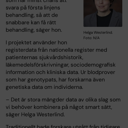
som har minst chans att
svara på första linjens
behandling, så att de
snabbare kan få rätt
behandling, säger hon.
Helga Westerlind.
Foto: N/A
I projektet använder hon
registerdata från nationella register med
patienternas sjukvårdshistorik,
läkemedelsförskrivningar, sociodemografisk
information och kliniska data. Ur blodprover
som har genotypats, har forskarna även
genetiska data om individerna.
– Det är stora mängder data av olika slag som
vi behöver kombinera på något smart sätt,
säger Helga Westerlind.
Traditionellt hade forskare utgått från tidigare