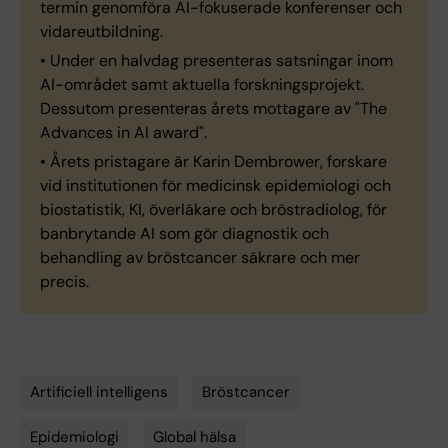
termin genomföra AI-fokuserade konferenser och
vidareutbildning.
• Under en halvdag presenteras satsningar inom
AI-området samt aktuella forskningsprojekt.
Dessutom presenteras årets mottagare av "The
Advances in AI award".
• Årets pristagare är Karin Dembrower, forskare
vid institutionen för medicinsk epidemiologi och
biostatistik, KI, överläkare och bröstradiolog, för
banbrytande AI som gör diagnostik och
behandling av bröstcancer säkrare och mer
precis.
Artificiell intelligens
Bröstcancer
Tags
Epidemiologi
Global hälsa