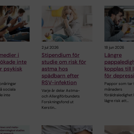
2 jul 2026
18 jun 2026
medier i
Stipendium för
Längre
ökade inte
studie om risk för
pappaledig
ör psykisk
astma hos
kopplas till 
spädbarn efter
för depress
RSV-infektion
onåringar
Pappor som tar f
å sociala
månaders
Varje år delar Astma-
e inte
föräldraledighet
och Allergiförbundets
lägre risk att…
Forskningsfond ut
Kerstin…