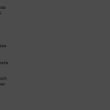
nda
i
e
essa
esta
 och
ner