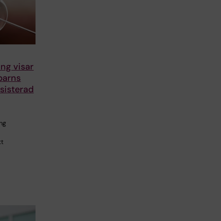
ng visar
 barns
ssisterad
ng
tt