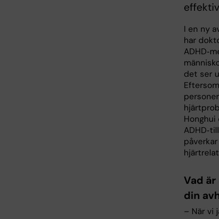
effekti
I en ny a
har dok
ADHD‑med
människor
det ser 
Eftersom 
personer
hjärtpro
Honghui 
ADHD‑til
påverkar
hjärtrel
Vad är 
din av
– När vi