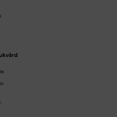
D
jukvård
de
ör
.