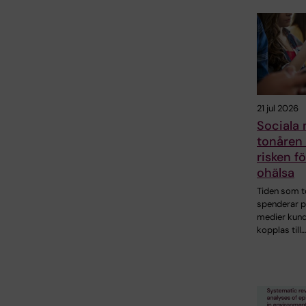
21 jul 2026
Sociala 
tonåren 
risken f
ohälsa
Tiden som t
spenderar p
medier kund
kopplas till…