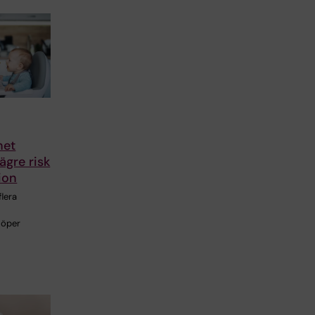
het
lägre risk
ion
lera
 löper