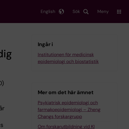
English
Sök
Meny
Ingår i
dig
Institutionen för medicinsk
epidemiologi och biostatistik
D)
Mer om det här ämnet
Psykiatrisk epidemiologi och
år
farmakoepidemiologi – Zheng
Changs forskargrupp
ns
Om forskarutbildning vid KI