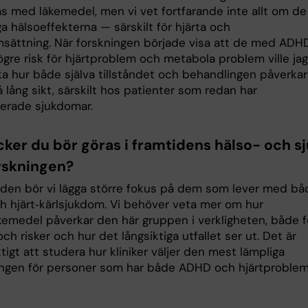
s med läkemedel, men vi vet fortfarande inte allt om de
ga hälsoeffekterna — särskilt för hjärta och
ättning. När forskningen började visa att de med ADH
gre risk för hjärtproblem och metabola problem ville jag
a hur både själva tillståndet och behandlingen påverkar
 lång sikt, särskilt hos patienter som redan har
terade sjukdomar.
cker du bör göras i framtidens hälso- och s
rskningen?
tiden bör vi lägga större fokus på dem som lever med bå
 hjärt‑kärlsjukdom. Vi behöver veta mer om hur
emedel påverkar den här gruppen i verkligheten, både f
och risker och hur det långsiktiga utfallet ser ut. Det är
tigt att studera hur kliniker väljer den mest lämpliga
ngen för personer som har både ADHD och hjärtproblem