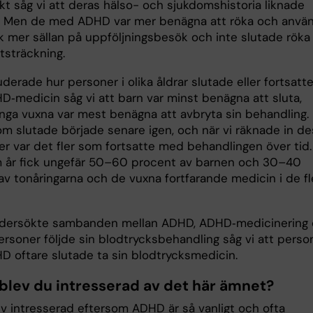
rkt såg vi att deras hälso- och sjukdomshistoria liknade
. Men de med ADHD var mer benägna att röka och anvä
k mer sällan på uppföljningsbesök och inte slutade röka 
sträckning.
uderade hur personer i olika åldrar slutade eller fortsatt
‑medicin såg vi att barn var minst benägna att sluta,
ga vuxna var mest benägna att avbryta sin behandling.
m slutade började senare igen, och när vi räknade in d
er var det fler som fortsatte med behandlingen över tid.
m år fick ungefär 50–60 procent av barnen och 30–40
av tonåringarna och de vuxna fortfarande medicin i de fl
ndersökte sambanden mellan ADHD, ADHD‑medicinering
ersoner följde sin blodtrycksbehandling såg vi att perso
 oftare slutade ta sin blodtrycksmedicin.
 blev du intresserad av det här ämnet?
ev intresserad eftersom ADHD är så vanligt och ofta