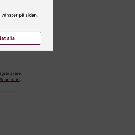
l vänster på sidan.
llåt alla
lsgranskare:
 Sonnebring