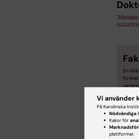
Dokt
"Managem
occurring
Fak
En dok
forskar
variera
men in
Vi använder 
och fe
På Karolinska Insti
samman
Nödvändiga
k
att dok
Kakor för
ana
erhåll
Marknadsför
Sverige
plattformar.
forska