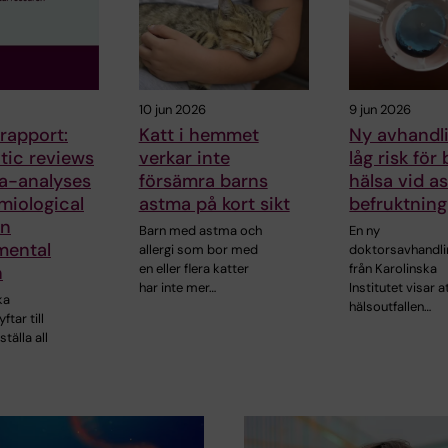
10 jun 2026
9 jun 2026
rapport:
Katt i hemmet
Ny avhandli
tic reviews
verkar inte
låg risk för
a-analyses
försämra barns
hälsa vid a
miological
astma på kort sikt
befruktning
in
Barn med astma och
En ny
mental
allergi som bor med
doktorsavhandli
en eller flera katter
från Karolinska
h
har inte mer…
Institutet visar a
ka
hälsoutfallen…
ftar till
älla all