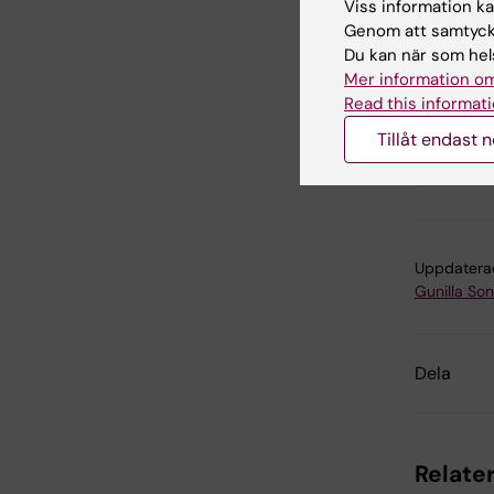
Viss information kan
vid vår
Genom att samtycka
Du kan när som hels
Mer information om
Read this informati
Tillåt endast 
For
Tags
Uppdatera
Gunilla So
Dela
Relater