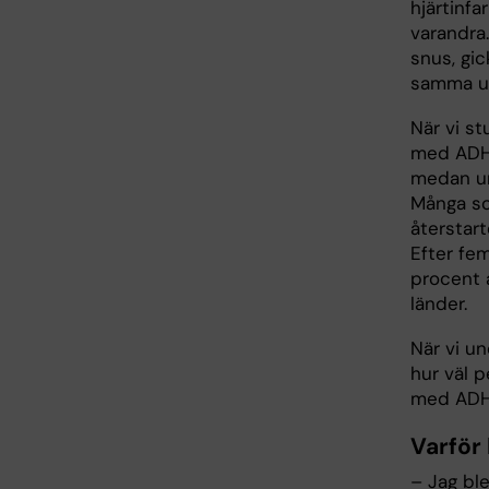
hjärtinfa
varandra
snus, gic
samma ut
När vi st
med ADHD
medan un
Många so
återstart
Efter fe
procent 
länder.
När vi u
hur väl p
med ADHD
Varför
– Jag bl