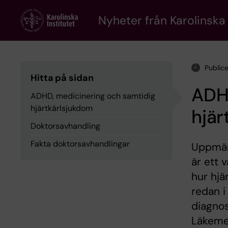
Skip
to
Nyheter från Karolinska 
main
content
Public
Hitta på sidan
ADH
ADHD, medicinering och samtidig
hjärtkärlsjukdom
hjär
Doktorsavhandling
Fakta doktorsavhandlingar
Uppmär
är ett 
hur hjä
redan 
diagnos
Läkeme