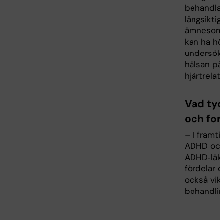
behandla
långsikti
ämnesoms
kan ha hö
undersök
hälsan på
hjärtrela
Vad ty
och fo
– I fram
ADHD och
ADHD‑läk
fördelar 
också vik
behandli