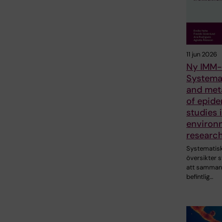
11 jun 2026
Ny IMM-
Systema
and met
of epide
studies 
environ
researc
Systematis
översikter sy
att sammanst
befintlig…