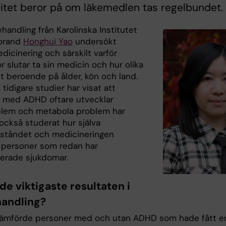
vitet beror på om läkemedlen tas regelbundet.
vhandling från Karolinska Institutet
torand
Honghui Yao
undersökt
icinering och särskilt varför
 slutar ta sin medicin och hur olika
ut beroende på ålder, kön och land.
tidigare studier har visat att
 med ADHD oftare utvecklar
blem och metabola problem har
också studerat hur själva
lståndet och medicineringen
 personer som redan har
aterade sjukdomar.
de viktigaste resultaten i
handling?
 jämförde personer med och utan ADHD som hade fått e