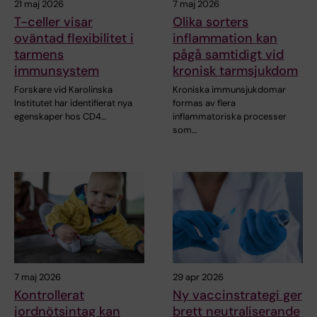
21 maj 2026
7 maj 2026
T-celler visar
Olika sorters
oväntad flexibilitet i
inflammation kan
tarmens
pågå samtidigt vid
immunsystem
kronisk tarmsjukdom
Forskare vid Karolinska
Kroniska immunsjukdomar
Institutet har identifierat nya
formas av flera
egenskaper hos CD4…
inflammatoriska processer
som…
7 maj 2026
29 apr 2026
Kontrollerat
Ny vaccinstrategi ger
jordnötsintag kan
brett neutraliserande