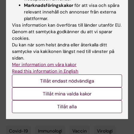
Marknadsföringskakor
för att visa och spåra
Publikation
relevant innehåll och annonser från externa
“7-month duration of SARS-CoV-2 mucosal
plattformar.
immunoglobulin-A responses and
Viss information kan överföras till länder utanför EU.
Genom att samtycka godkänner du att vi sparar
protection”
. Ulrika Marking, Oscar Bladh,
cookies.
Sebastian Havervall, Julia Svensson, Nina
Du kan när som helst ändra eller återkalla ditt
Greilert-Norin, Katherina Aguilera, Martha
samtycke via kakikonen längst ned till vänster på
Kihlgren, Ann-Cristin Salomonsson, Maja
sidan.
Månsson, Radiosa Gallini, Cecilia Kriegholm,
Mer information om våra kakor
Philip Bacchus, Sophia Hober, Max Gordon,
Read this information in English
Kim Blom, Anna Smed-Sörensen, Mikael
Tillåt endast nödvändiga
Åberg, Jonas Klingström, Charlotte Thålin.
The
Tillåt mina valda kakor
Lancet
Infectious Diseases
, correspondence,
online 11 januari 2023, doi: 10.1016/S1473-
Tillåt alla
3099(22)00834-9.
Covid-19
Immunologi
Vaccin
Virologi