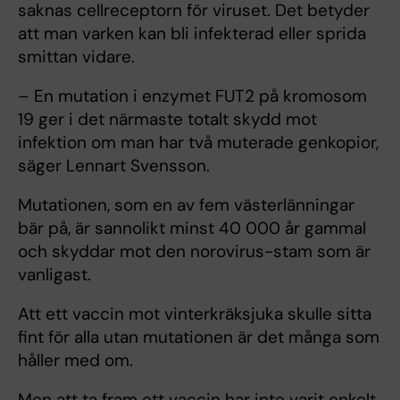
saknas cellreceptorn för viruset. Det betyder
att man varken kan bli infekterad eller sprida
smittan vidare.
– En mutation i enzymet FUT2 på kromosom
19 ger i det närmaste totalt skydd mot
infektion om man har två muterade genkopior,
säger Lennart Svensson.
Mutationen, som en av fem västerlänningar
bär på, är sannolikt minst 40 000 år gammal
och skyddar mot den norovirus-stam som är
vanligast.
Att ett vaccin mot vinterkräksjuka skulle sitta
fint för alla utan mutationen är det många som
håller med om.
Men att ta fram ett vaccin har inte varit enkelt.