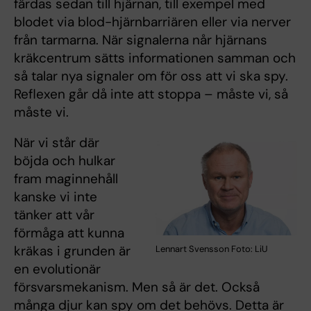
färdas sedan till hjärnan, till exempel med
blodet via blod-hjärnbarriären eller via nerver
från tarmarna. När signalerna når hjärnans
kräkcentrum sätts informationen samman och
så talar nya signaler om för oss att vi ska spy.
Reflexen går då inte att stoppa – måste vi, så
måste vi.
När vi står där
böjda och hulkar
fram maginnehåll
kanske vi inte
tänker att vår
förmåga att kunna
kräkas i grunden är
Lennart Svensson Foto: LiU
en evolutionär
försvarsmekanism. Men så är det. Också
många djur kan spy om det behövs. Detta är