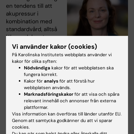
en tendens till att
akupressur i
kombination med
standardvård, alltså
läkemedel mot
illamående,
Vi använder kakor (cookies)
möjligen kan vara
På Karolinska Institutets webbplats använder vi
effektivt, det är allt,
kakor för olika syften:
säger
Hanna
Nödvändiga
kakor för att webbplatsen ska
Hanna Ulfsdottir Foto: Ulf Sirborn
fungera korrekt.
Ulfsdottir
,
Kakor för
analys
för att förstå hur
barnmorska och biträdande lektor vid
webbplatsen används.
institutionen för kvinnors och barns hälsa
vid
Marknadsföringskakor
för att visa och spåra
Karolinska Institutet, samt en av de
relevant innehåll och annonser från externa
sakkunniga i SBU-utredningen.
plattformar.
Viss information kan överföras till länder utanför EU.
En orsak till att man inte fick ett bättre
Genom att samtycka godkänner du att vi sparar
cookies.
underbyggt resultat är att den internationella
Du kan när som helst ändra eller återkalla ditt