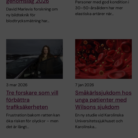
genomslag 2026
Personer med god kondition i
30–50-årsåldern har mer
David Marlevis forskning om
elastiska artärer när…
ny bildteknik för
blodtrycksmätning har…
3 mar 2026
7 jan 2026
Tre forskare som vill
Småkärlssjukdom hos
förbättra
unga patienter med
trafiksäkerheten
Wilsons sjukdom
Frustration bakom ratten kan
En ny studie vid Karolinska
öka risken för olyckor – men
Universitetssjukhuset och
det är långt…
Karolinska…