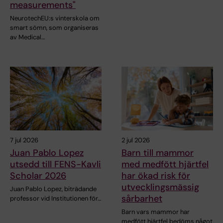
measurements"
NeurotechEU:s vinterskola om
smart sömn, som organiseras
av Medical…
7 jul 2026
2 jul 2026
Juan Pablo Lopez
Barn till mammor
utsedd till FENS-Kavli
med medfött hjärtfel
Scholar 2026
har ökad risk för
utvecklingsmässig
Juan Pablo Lopez, biträdande
sårbarhet
professor vid Institutionen för…
Barn vars mammor har
medfött hjärtfel bedöms något