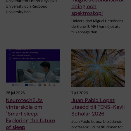
Universitetet i Bonn, Reykjavík
dning och
University och Radboud
University har…
spektroskopi
Universidad Miguel Hernández
de Elche (UMH) har nöjet att
tillkännage den…
28 jul 2026
7 jul 2026
NeurotechEU:s
Juan Pablo Lopez
vinterskola om
utsedd till FENS-Kavli
"Smart sleep:
Scholar 2026
Exploring the future
Juan Pablo Lopez, biträdande
of sleep
professor vid Institutionen för…