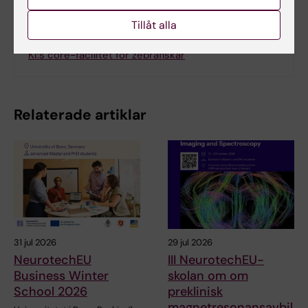
Tillåt alla
Relaterat
KI:s core-facilitet för zebrafiskar
Relaterade artiklar
31 jul 2026
29 jul 2026
NeurotechEU
III NeurotechEU-
Business Winter
skolan om om
School 2026
preklinisk
magnetresonansavbil