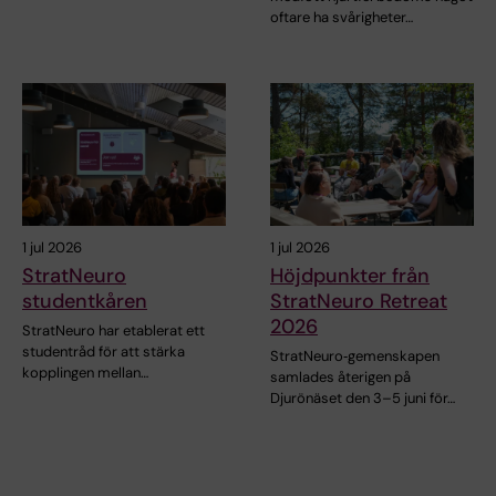
oftare ha svårigheter…
1 jul 2026
1 jul 2026
StratNeuro
Höjdpunkter från
studentkåren
StratNeuro Retreat
2026
StratNeuro har etablerat ett
studentråd för att stärka
StratNeuro‑gemenskapen
kopplingen mellan…
samlades återigen på
Djurönäset den 3–5 juni för…