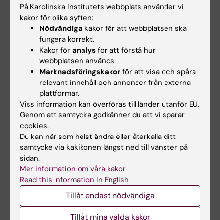
Dai, Konstantinos Koutsogiannis, Caghan Kizil,
På Karolinska Institutets webbplats använder vi
kakor för olika syften:
Konstantinos Ampatzis,
Nature
Nödvändiga
kakor för att webbplatsen ska
Communications
, online 4 december 2024,
fungera korrekt.
doi: 10.1038/s41467-024-54830-w.
Kakor för
analys
för att förstå hur
webbplatsen används.
Marknadsföringskakor
för att visa och spåra
Fysiologi
Kardiologi
Neurobiologi
relevant innehåll och annonser från externa
Tags
plattformar.
Neurovetenskap
Viss information kan överföras till länder utanför EU.
Genom att samtycka godkänner du att vi sparar
cookies.
Du kan när som helst ändra eller återkalla ditt
Uppdaterad av:
samtycke via kakikonen längst ned till vänster på
Felicia Lindberg
2024-12-05
sidan.
Mer information om våra kakor
Read this information in English
Dela
Tillåt endast nödvändiga
Tillåt mina valda kakor