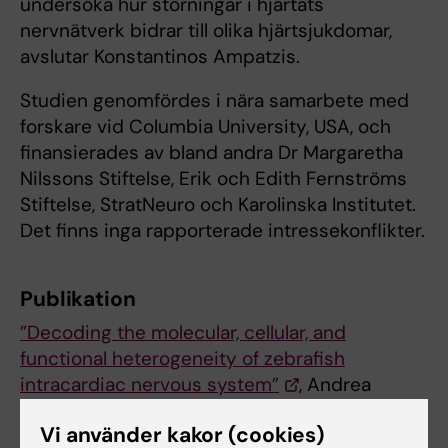
undersöka hur störningar i hjärtats
nervnätverk bidrar till olika hjärtsjukdomar,
avslutar Konstantinos Ampatzis.
Studien genomfördes i nära samarbete med
forskare vid Columbia University, USA, och
finansierades av bland andra Dr Margaretha
Nilssons Stiftelse, Erik och Edith Fernströms
Stiftelse, StratNeuro och Karolinska Institutet.
Det finns inga rapporterade intressekonflikter.
Publikation
”Decoding the molecular, cellular, and
functional heterogeneity of zebrafish
intracardiac nervous system”
, Andrea
Pedroni, Elanur Yilmaz, Lisa Del Vecchio,
Vi använder kakor (cookies)
Prabesh Bhattarai, Inés Talaya Vidal, Yu-Wen E.