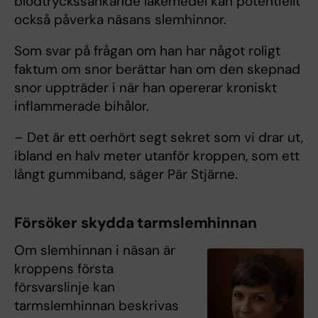
blodtryckssänkande läkemedel kan potentiellt
också påverka näsans slemhinnor.
Som svar på frågan om han har något roligt
faktum om snor berättar han om den skepnad
snor uppträder i när han opererar kroniskt
inflammerade bihålor.
– Det är ett oerhört segt sekret som vi drar ut,
ibland en halv meter utanför kroppen, som ett
långt gummiband, säger Pär Stjärne.
Försöker skydda tarmslemhinnan
Om slemhinnan i näsan är
kroppens första
försvarslinje kan
tarmslemhinnan beskrivas