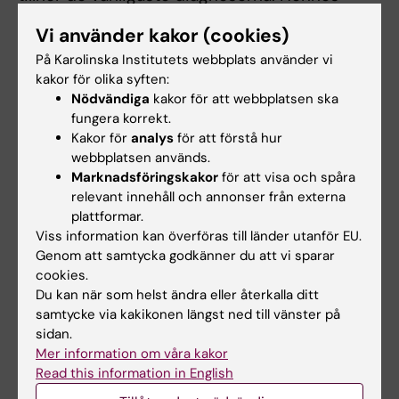
stora forskningsfrågor är att förstå hur
Vi använder kakor (cookies)
inflammationen uppstår och hur man kan
På Karolinska Institutets webbplats använder vi
främja läkningen av slemhinnan.
kakor för olika syften:
Nödvändiga
kakor för att webbplatsen ska
– Problemen med dagens immundämpande
fungera korrekt.
behandling är att behandlingen inte hjälper
Kakor för
analys
för att förstå hur
alla med IBD men också att den ger
webbplatsen används.
biverkningar. Här behöver vi verkligen hitta
Marknadsföringskakor
för att visa och spåra
alternativ och det kan vi göra om vi förstår
relevant innehåll och annonser från externa
plattformar.
varför vissa svarar på behandling och läker
Viss information kan överföras till länder utanför EU.
och andra inte, säger hon.
Genom att samtycka godkänner du att vi sparar
cookies.
Just nu pågår ett stor studie där Charlotte
Du kan när som helst ändra eller återkalla ditt
Hedin och hennes kolleger har samlat in
samtycke via kakikonen längst ned till vänster på
prover från IBD-patienters tarmslemhinnor när
sidan.
den är som svårast inflammerad. De har sedan
Mer information om våra kakor
följt upp med nya prover vid olika tidpunkter
Read this information in English
efter att patienterna har fått behandling.