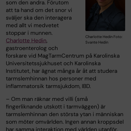
som den andra. Förutom
att ta hand om det snor vi
sväljer ska den interagera
med allt vi medvetet
stoppar i munnen.
Charlotte Hedin Foto:
Charlotte Hedin
,
Svante Hedin
gastroenterolog och
forskare vid MagTarmCentrum på Karolinska
Universitetssjukhuset och Karolinska
Institutet, har ägnat många år åt att studera
tarmslemhinnan hos personer med
inflammatorsik tarmsjukdom, IBD.
– Om man räknar med villi (små
fingerliknande utskott i tarmväggen) är
tarmslemhinnan den största ytan i människan
som möter omvärlden. Ingen annan kroppsdel
har samma interaktion med världen utanför,