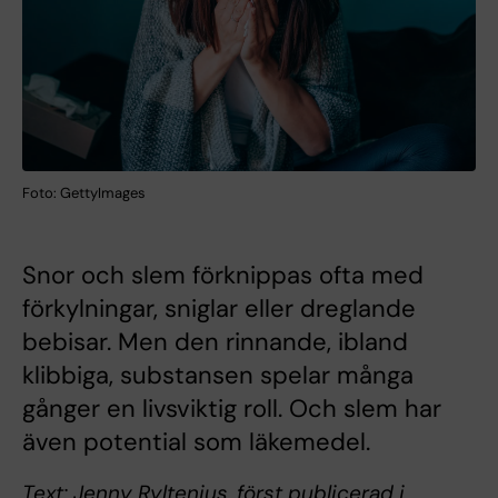
Foto: GettyImages
Snor och slem förknippas ofta med
förkylningar, sniglar eller dreglande
bebisar. Men den rinnande, ibland
klibbiga, substansen spelar många
gånger en livsviktig roll. Och slem har
även potential som läkemedel.
Text: Jenny Ryltenius, först publicerad i