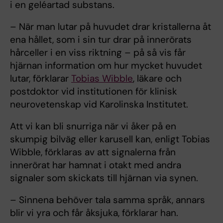
i en geléartad substans.
– När man lutar på huvudet drar kristallerna åt
ena hållet, som i sin tur drar på innerörats
hårceller i en viss riktning – på så vis får
hjärnan information om hur mycket huvudet
lutar, förklarar
Tobias Wibble
, läkare och
postdoktor vid institutionen för klinisk
neurovetenskap vid Karolinska Institutet.
Att vi kan bli snurriga när vi åker på en
skumpig bilväg eller karusell kan, enligt Tobias
Wibble, förklaras av att signalerna från
innerörat har hamnat i otakt med andra
signaler som skickats till hjärnan via synen.
– Sinnena behöver tala samma språk, annars
blir vi yra och får åksjuka, förklarar han.