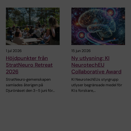
1 jul 2026
15 jun 2026
Höjdpunkter från
Ny utlysning: KI
StratNeuro Retreat
NeurotechEU
2026
Collaborative Award
StratNeuro‑gemenskapen
KI NeurotechEUs styrgrupp
samlades återigen på
utlyser begränsade medel för
Djurönäset den 3–5 juni för…
KI:s forskare,…