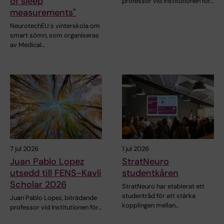
of sleep
professor vid Institutionen för…
measurements"
NeurotechEU:s vinterskola om
smart sömn, som organiseras
av Medical…
7 jul 2026
1 jul 2026
Juan Pablo Lopez
StratNeuro
utsedd till FENS-Kavli
studentkåren
Scholar 2026
StratNeuro har etablerat ett
studentråd för att stärka
Juan Pablo Lopez, biträdande
kopplingen mellan…
professor vid Institutionen för…