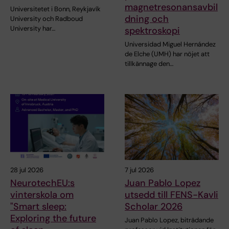
magnetresonansavbil
Universitetet i Bonn, Reykjavík
dning och
University och Radboud
University har…
spektroskopi
Universidad Miguel Hernández
de Elche (UMH) har nöjet att
tillkännage den…
28 jul 2026
7 jul 2026
NeurotechEU:s
Juan Pablo Lopez
vinterskola om
utsedd till FENS-Kavli
"Smart sleep:
Scholar 2026
Exploring the future
Juan Pablo Lopez, biträdande