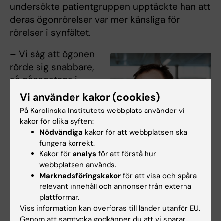
undersökte patientgruppen upptäckte han att
deras ögonrörelser var mer känsliga för
rörelser i synfältet.
– Vi såg att ögonen
rörde sig snabbare,
så någonstans i
hjärnstammen
Vi använder kakor (cookies)
processas
På Karolinska Institutets webbplats använder vi
rörelseinformatione
kakor för olika syften:
n som starkare,
Nödvändiga
kakor för att webbplatsen ska
säger han.
fungera korrekt.
Kakor för
analys
för att förstå hur
Hans hypotes är nu
webbplatsen används.
Marknadsföringskakor
för att visa och spåra
att hjärnstammen
relevant innehåll och annonser från externa
hos dessa
plattformar.
Tobias Wibble, foto: Eva Tov
yrselpatienter tar in
Viss information kan överföras till länder utanför EU.
intryck via synen
Genom att samtycka godkänner du att vi sparar