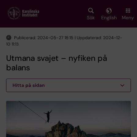
Skip
to
main
Sök
English
Meny
content
Publicerad: 2024-05-27 18:15 | Uppdaterad: 2024-12-
10 11:13
Utmana svajet – nyfiken på
balans
Hitta på sidan