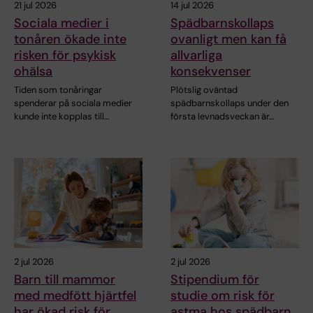
21 jul 2026
14 jul 2026
Sociala medier i
Spädbarnskollaps
tonåren ökade inte
ovanligt men kan få
risken för psykisk
allvarliga
ohälsa
konsekvenser
Tiden som tonåringar
Plötslig oväntad
spenderar på sociala medier
spädbarnskollaps under den
kunde inte kopplas till…
första levnadsveckan är…
2 jul 2026
2 jul 2026
Barn till mammor
Stipendium för
med medfött hjärtfel
studie om risk för
har ökad risk för
astma hos spädbarn