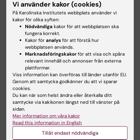
Vi använder kakor (cookies)
verkningsmekanismer och på så sätt förbättra
På Karolinska Institutets webbplats använder vi
den allmänna hälsan, säger
Marica Leone
,
kakor för olika syften:
doktorand vid institutionen för medicinsk
Nödvändiga
kakor för att webbplatsen ska
epidemiologi och biostatistik vid Karolinska
fungera korrekt.
Institutet och studiens förstaförfattare.
Kakor för
analys
för att förstå hur
webbplatsen används.
Forskningen har finansierats inom ramen för
Marknadsföringskakor
för att visa och spåra
relevant innehåll och annonser från externa
EU:s Horizon 2020 forskningsprogram. Vissa
plattformar.
av författarna har rapporterat
Viss information kan överföras till länder utanför EU.
intressekonflikter: Marica Leone är anställd av
Genom att samtycka godkänner du att vi sparar
Johnson & Johnson, Henrik Larsson har fått
cookies.
personlig ersättning från Shire/Takeda och
Du kan när som helst ändra eller återkalla ditt
samtycke via kakikonen längst ned till vänster på
Evolan i sammanhang utanför denna studie
sidan.
och Amy Leval är anställd av och äger aktier i
Mer information om våra kakor
Johnson & Johnson.
Read this information in English
Tillåt endast nödvändiga