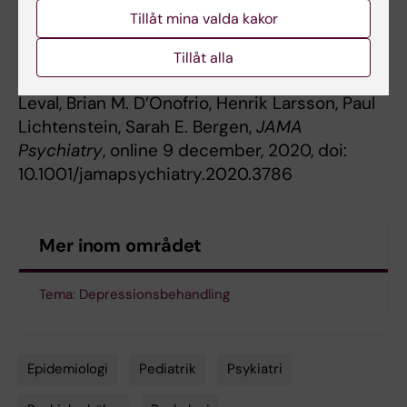
Publikation
Tillåt mina valda kakor
“
Association of youth depression with
subsequent somatic diseases and premature
Tillåt alla
death
,” Marica Leone, Ralf Kuja-Halkola, Amy
Leval, Brian M. D’Onofrio, Henrik Larsson, Paul
Lichtenstein, Sarah E. Bergen,
JAMA
Psychiatry
, online 9 december, 2020, doi:
10.1001/jamapsychiatry.2020.3786
Mer inom området
Tema: Depressionsbehandling
Epidemiologi
Pediatrik
Psykiatri
Tags