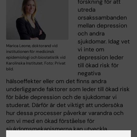
forskning för att
utreda
orsakssambanden
mellan depression
och andra
sjukdomar. Idag vet
Marica Leone, doktorand vid
vi inte om
institutionen för medicinsk
depression leder
epidemiologi och biostatistik vid
Karolinska Institutet. Foto: Privat
till ökad risk för
bild.
negativa
hälsoeffekter eller om det finns andra
underliggande faktorer som leder till ökad risk
för både depression och de sjukdomar vi
studerat. Därför är det viktigt att undersöka
hur dessa processer påverkar varandra och
om vi med en ökad förståelse för
sjukdomsmekanismerna kan utveckla
behandlingar med mer riktade