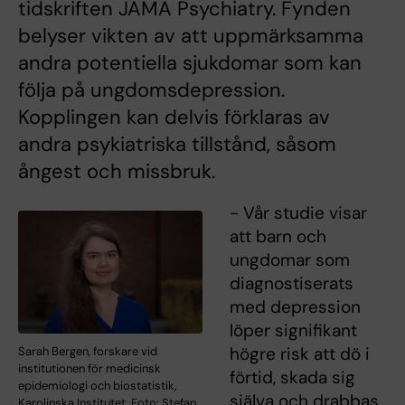
tidskriften JAMA Psychiatry. Fynden
belyser vikten av att uppmärksamma
andra potentiella sjukdomar som kan
följa på ungdomsdepression.
Kopplingen kan delvis förklaras av
andra psykiatriska tillstånd, såsom
ångest och missbruk.
- Vår studie visar
att barn och
ungdomar som
diagnostiserats
med depression
löper signifikant
högre risk att dö i
Sarah Bergen, forskare vid
institutionen för medicinsk
förtid, skada sig
epidemiologi och biostatistik,
själva och drabbas
Karolinska Institutet. Foto: Stefan