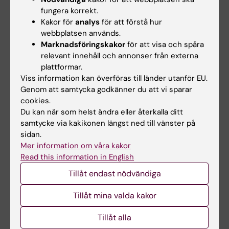
Fakta om screening
fungera korrekt.
I Sverige började ett nationellt screeningprogram
Kakor för
analys
för att förstå hur
rullas ut 2021 med full implementering planerad
webbplatsen används.
till 2026. Screeningen erbjuds vartannat år för
Marknadsföringskakor
för att visa och spåra
relevant innehåll och annonser från externa
individer i åldern 60–74 år och baseras på
plattformar.
avföringstest (FIT) följt av koloskopi vid positivt
Viss information kan överföras till länder utanför EU.
test. Gränsvärdet för positivt FIT ligger på 40 μg
Genom att samtycka godkänner du att vi sparar
Hb blod per gram avföring för kvinnor och 80 μg
cookies.
Hb/gr för män.
Du kan när som helst ändra eller återkalla ditt
Studien SCREESCO jämför ingen screening mot
samtycke via kakikonen längst ned till vänster på
screening med engångskoloskopi och screening
sidan.
med dubbla FIT i två omgångar, med en lägre
Mer information om våra kakor
gräns för positivt FIT på 10 μg Hb/gr för både män
Read this information in English
och kvinnor.
Tillåt endast nödvändiga
Tillåt mina valda kakor
Tillåt alla
Cancer och onkologi