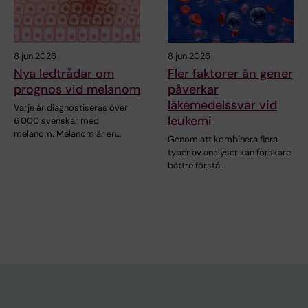
8 jun 2026
8 jun 2026
Nya ledtrådar om
Fler faktorer än gener
prognos vid melanom
påverkar
läkemedelssvar vid
Varje år diagnostiseras över
leukemi
6 000 svenskar med
melanom. Melanom är en…
Genom att kombinera flera
typer av analyser kan forskare
bättre förstå…