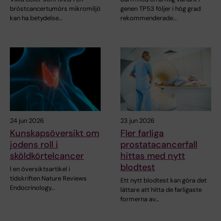
bröstcancertumörs mikromiljö
genen TP53 följer i hög grad
kan ha betydelse…
rekommenderade…
24 jun 2026
23 jun 2026
Kunskapsöversikt om
Fler farliga
jodens roll i
prostatacancerfall
sköldkörtelcancer
hittas med nytt
blodtest
I en översiktsartikel i
tidskriften Nature Reviews
Ett nytt blodtest kan göra det
Endocrinology…
lättare att hitta de farligaste
formerna av…