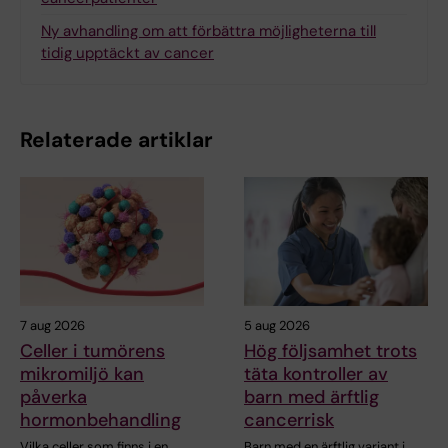
Ny avhandling om att förbättra möjligheterna till
tidig upptäckt av cancer
Relaterade artiklar
7 aug 2026
5 aug 2026
Celler i tumörens
Hög följsamhet trots
mikromiljö kan
täta kontroller av
påverka
barn med ärftlig
hormonbehandling
cancerrisk
Vilka celler som finns i en
Barn med en ärftlig variant i