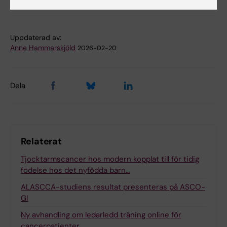
Tags
Uppdaterad av:
Anne Hammarskjöld
2026-02-20
Dela
Relaterat
Tjocktarmscancer hos modern kopplat till för tidig
födelse hos det nyfödda barn…
ALASCCA-studiens resultat presenteras på ASCO-
GI
Ny avhandling om ledarledd träning online för
cancerpatienter