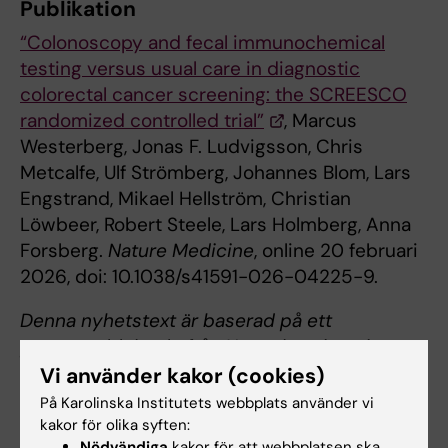
Publikation
“Colonoscopy and fecal immunochemical
testing versus usual care in diagnostic
colorectal cancer screening: the SCREESCO
randomized controlled trial”
, Marcus
Westerberg, Jonas F. Ludvigsson, Chris
Metcalfe, Ulf Strömberg, Johannes Blom, Lars
Engstrand, Mikael Hellström, Christian
Löwbeer, Robert Steele, Lars Holmberg, Anna
Forsberg.
Nature Medicine
, online 20 februari
2026, doi: 10.1038/s41591-026-04225-9.
Denna nyhetstext är baserad på ett
pressmeddelande från Uppsala universitet.
Vi använder kakor (cookies)
På Karolinska Institutets webbplats använder vi
kakor för olika syften:
Nödvändiga
kakor för att webbplatsen ska