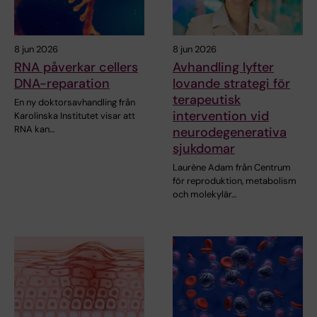
8 jun 2026
8 jun 2026
RNA påverkar cellers
Avhandling lyfter
DNA-reparation
lovande strategi för
terapeutisk
En ny doktorsavhandling från
intervention vid
Karolinska Institutet visar att
RNA kan…
neurodegenerativa
sjukdomar
Laurène Adam från Centrum
för reproduktion, metabolism
och molekylär…