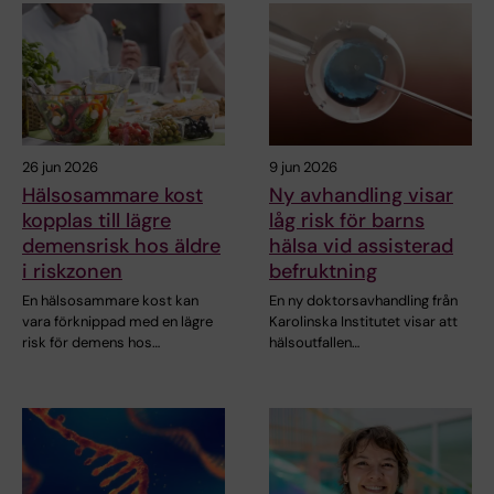
26 jun 2026
9 jun 2026
Hälsosammare kost
Ny avhandling visar
kopplas till lägre
låg risk för barns
demensrisk hos äldre
hälsa vid assisterad
i riskzonen
befruktning
En hälsosammare kost kan
En ny doktorsavhandling från
vara förknippad med en lägre
Karolinska Institutet visar att
risk för demens hos…
hälsoutfallen…