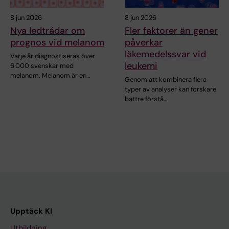
8 jun 2026
8 jun 2026
Nya ledtrådar om
Fler faktorer än gener
prognos vid melanom
påverkar
läkemedelssvar vid
Varje år diagnostiseras över
leukemi
6 000 svenskar med
melanom. Melanom är en…
Genom att kombinera flera
typer av analyser kan forskare
bättre förstå…
Upptäck KI
Utbildning