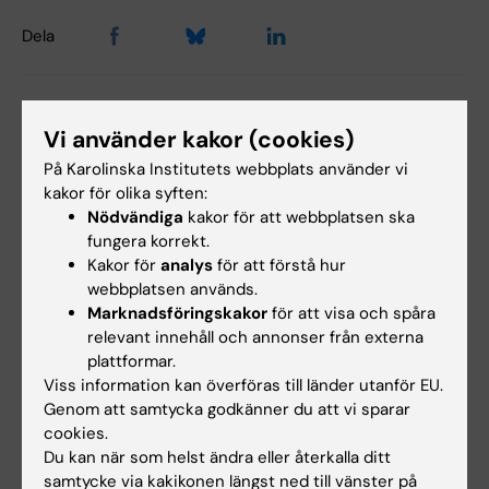
Dela
Vi använder kakor (cookies)
Mer om det här ämnet
På Karolinska Institutets webbplats använder vi
kakor för olika syften:
Länk till avhandlingen
Nödvändiga
kakor för att webbplatsen ska
Disputation i KI-kalendern
fungera korrekt.
Kakor för
analys
för att förstå hur
webbplatsen används.
Marknadsföringskakor
för att visa och spåra
relevant innehåll och annonser från externa
Relaterat
plattformar.
Avdelningen för Aging Research Center
Viss information kan överföras till länder utanför EU.
Genom att samtycka godkänner du att vi sparar
Aging Research Center (ARC) - extern hemsida
cookies.
Du kan när som helst ändra eller återkalla ditt
samtycke via kakikonen längst ned till vänster på