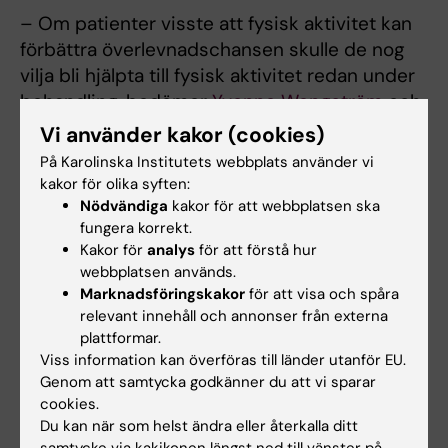
– Om patienter visste att fysisk aktivitet kan
förbättra överlevnadschansen skulle de nog
vilja bli hjälpta till fysisk aktivitet redan under
behandling, bedömer
Yvonne Wengström
och
uppmanade till fysisk aktivitet på recept.
Vi använder kakor (cookies)
På Karolinska Institutets webbplats använder vi
kakor för olika syften:
Skräddarsydda behandlande vaccin
Nödvändiga
kakor för att webbplatsen ska
Gunilla Karlsson Hedestam, professor vid
fungera korrekt.
Kakor för
analys
för att förstå hur
institutionen för mikrobiologi, tumör- och
webbplatsen används.
cellbiologi
vid Karolinska Institutet,
Marknadsföringskakor
för att visa och spåra
presenterade flera aspekter av
relevant innehåll och annonser från externa
immunsystemets roll för utvecklingen av
plattformar.
precisionsmedicinsk cancerbehandling.
Viss information kan överföras till länder utanför EU.
Genom att samtycka godkänner du att vi sparar
Förutom att betona vikten av att utveckla
cookies.
Du kan när som helst ändra eller återkalla ditt
vaccin mot fler tumörfrämjande virus,
samtycke via kakikonen längst ned till vänster på