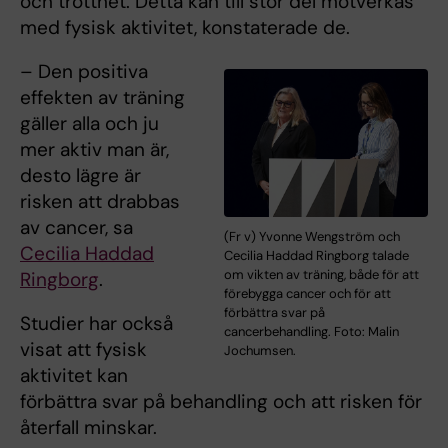
och trötthet. Detta kan till stor del motverkas
med fysisk aktivitet, konstaterade de.
– Den positiva
effekten av träning
gäller alla och ju
mer aktiv man är,
desto lägre är
risken att drabbas
av cancer, sa
(Fr v) Yvonne Wengström och
Cecilia Haddad
Cecilia Haddad Ringborg talade
om vikten av träning, både för att
Ringborg
.
förebygga cancer och för att
förbättra svar på
Studier har också
cancerbehandling. Foto: Malin
visat att fysisk
Jochumsen.
aktivitet kan
förbättra svar på behandling och att risken för
återfall minskar.