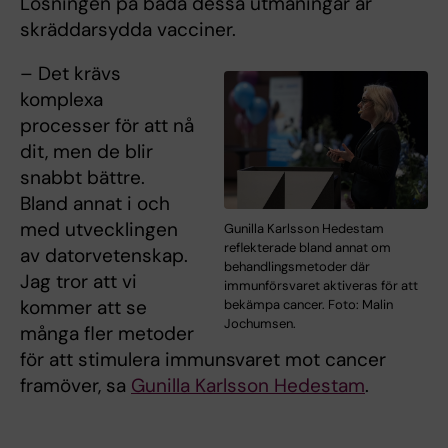
Lösningen på båda dessa utmaningar är
skräddarsydda vacciner.
– Det krävs
komplexa
processer för att nå
dit, men de blir
snabbt bättre.
Bland annat i och
med utvecklingen
Gunilla Karlsson Hedestam
reflekterade bland annat om
av datorvetenskap.
behandlingsmetoder där
Jag tror att vi
immunförsvaret aktiveras för att
kommer att se
bekämpa cancer. Foto: Malin
Jochumsen.
många fler metoder
för att stimulera immunsvaret mot cancer
framöver, sa
Gunilla Karlsson Hedestam
.