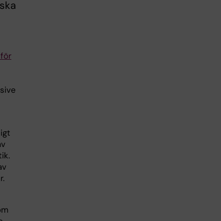
nska
för
sive
igt
av
ik.
av
r.
v
om