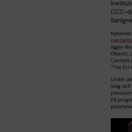
Institu
CCC-da
Sahlgr
Karolins
cancerins
ligger l
Oberst, 
Centers 
”The EU 
Under de
idag och 
precision
På progr
prostata