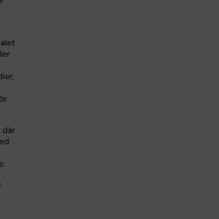
e
alet
ler
ier,
ör
 där
med
e.
h