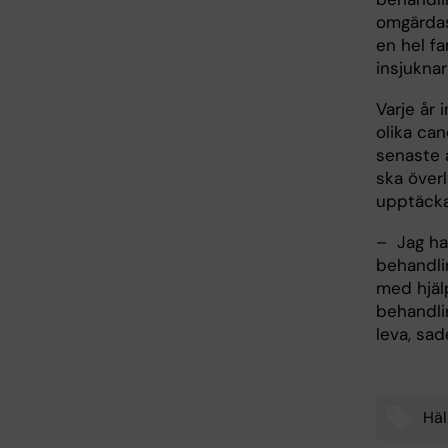
omgärdas
en hel fa
insjuknar
Varje år 
olika ca
senaste 
ska överl
upptäcka 
– Jag har
behandli
med hjäl
behandli
leva, sa
Häl
Tags