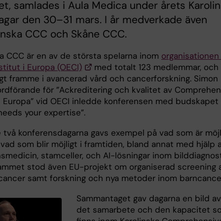
tet, samlades i Aula Medica under årets Karoli
gar den 30–31 mars. I år medverkade även
enska CCC och Skåne CCC.
ka CCC är en av de största spelarna inom
organisationen 
titut i Europa (OECI)
med totalt 123 medlemmar, och
ångt framme i avancerad vård och cancerforskning. Simon
ordförande för ”Ackreditering och kvalitet av Comprehen
i Europa” vid OECI inledde konferensen med budskapet
needs your expertise”.
 två konferensdagarna gavs exempel på vad som är möjl
vad som blir möjligt i framtiden, bland annat med hjälp 
smedicin, stamceller, och AI-lösningar inom bilddiagnost
ammet stod även EU-projekt om organiserad screening 
cancer samt forskning och nya metoder inom barncance
Sammantaget gav dagarna en bild a
det samarbete och den kapacitet s