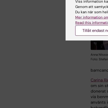
Viss information kan
att prese
Genom att samtycka
Du kan när som hels
Mer information om
Read this informati
Tillåt endast 
Anna Nilsson
Foto: Stef
barncanc
Carina R
om sin s
donerat s
via benm
använts i
behandli