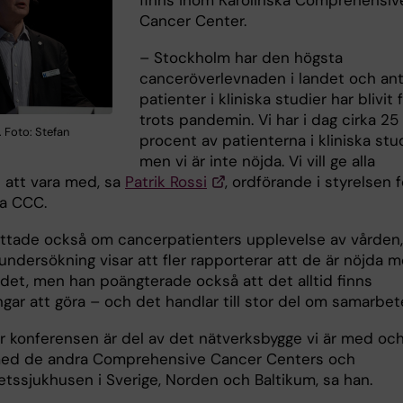
finns inom Karolinska Comprehensiv
Cancer Center.
– Stockholm har den högsta
canceröverlevnaden i landet och ant
patienter i kliniska studier har blivit f
trots pandemin. Vi har i dag cirka 25
. Foto: Stefan
procent av patienterna i kliniska stud
men vi är inte nöjda. Vi vill ge alla
t att vara med, sa
Patrik Rossi
, ordförande i styrelsen f
ka CCC.
ttade också om cancerpatienters upplevelse av vården,
undersökning visar att fler rapporterar att de är nöjda 
et, men han poängterade också att det alltid finns
ngar att göra – och det handlar till stor del om samarbet
r konferensen är del av det nätverksbygge vi är med oc
ed de andra Comprehensive Cancer Centers och
etssjukhusen i Sverige, Norden och Baltikum, sa han.