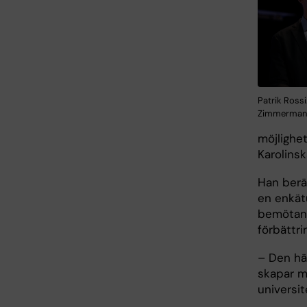
Patrik Rossi
Zimmerman
möjlighe
Karolins
Han berä
en enkät
bemötand
förbättri
– Den hä
skapar m
universit