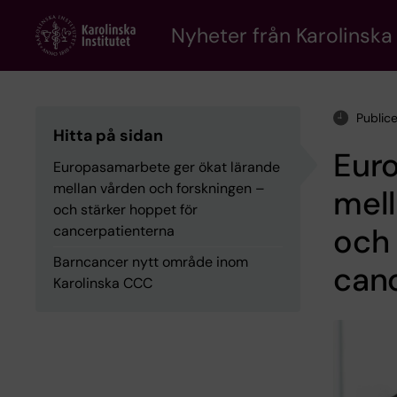
Skip
to
Nyheter från Karolinska 
main
content
Public
Hitta på sidan
Eur
Europasamarbete ger ökat lärande
mellan vården och forskningen –
mell
och stärker hoppet för
och 
cancerpatienterna
Barncancer nytt område inom
can
Karolinska CCC