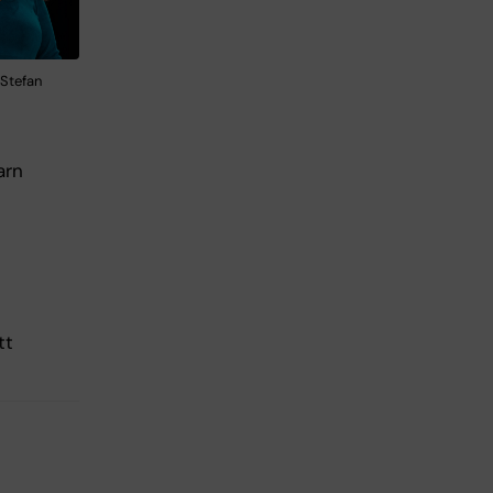
 Stefan
arn
tt