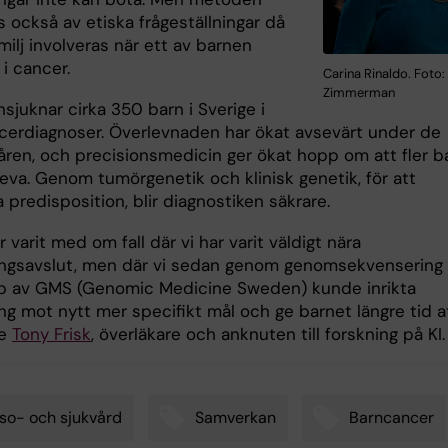
 också av etiska frågeställningar då
milj involveras när ett av barnen
 i cancer.
Carina Rinaldo. Foto:
Zimmerman
insjuknar cirka 350 barn i Sverige i
ncerdiagnoser. Överlevnaden har ökat avsevärt under de
åren, och precisionsmedicin ger ökat hopp om att fler b
eva. Genom tumörgenetik och klinisk genetik, för att
predisposition, blir diagnostiken säkrare.
 varit med om fall där vi har varit väldigt nära
ngsavslut, men där vi sedan genom genomsekvensering
p av GMS (Genomic Medicine Sweden) kunde inrikta
ng mot nytt mer specifikt mål och ge barnet längre tid a
de
Tony Frisk
, överläkare och anknuten till forskning på KI.
so- och sjukvård
Samverkan
Barncancer