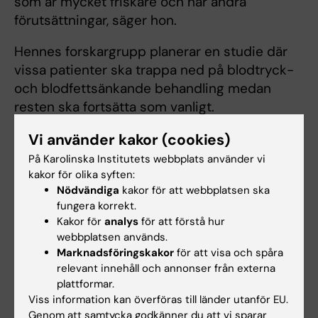
som är mycket friskare och har andra
förutsättningar, säger hon.
Hennes forskargrupp planerar en studie där
vissa patienter ska trappa ned på blodtryck-
och blodfettsänkande behandling medan
resten ska fortsätta som vanligt.
– Det finns en rädsla för att ta bort de här
Vi använder kakor (cookies)
läkemedlen. Men det är vanligt att blodtrycket
På Karolinska Institutets webbplats använder vi
går ner av sig självt vid livets slut och även
kakor för olika syften:
Nödvändiga
kakor för att webbplatsen ska
kolesterolnivåer kan sjunka. Då ger läkemedlen
fungera korrekt.
mest biverkningar utan att göra nytta, säger
Kakor för
analys
för att förstå hur
Linda Björkhem-Bergman.
webbplatsen används.
Marknadsföringskakor
för att visa och spåra
relevant innehåll och annonser från externa
Tidig palliativ insats ger vinster
plattformar.
Viss information kan överföras till länder utanför EU.
En återkommande kritik i dokument som
Genom att samtycka godkänner du att vi sparar