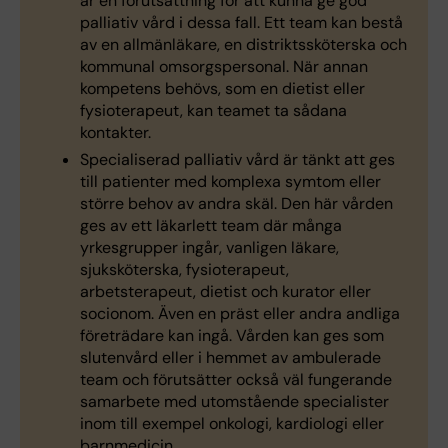
är en förutsättning för att kunna ge god
palliativ vård i dessa fall. Ett team kan bestå
av en allmänläkare, en distriktssköterska och
kommunal omsorgspersonal. När annan
kompetens behövs, som en dietist eller
fysioterapeut, kan teamet ta sådana
kontakter.
Specialiserad palliativ vård är tänkt att ges
till patienter med komplexa symtom eller
större behov av andra skäl. Den här vården
ges av ett läkarlett team där många
yrkesgrupper ingår, vanligen läkare,
sjuksköterska, fysioterapeut,
arbetsterapeut, dietist och kurator eller
socionom. Även en präst eller andra andliga
företrädare kan ingå. Vården kan ges som
slutenvård eller i hemmet av ambulerade
team och förutsätter också väl fungerande
samarbete med utomstående specialister
inom till exempel onkologi, kardiologi eller
barnmedicin.