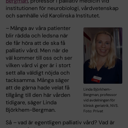
Bergman
, professor i palliativ medicin vid
institutionen för neurobiologi, vårdvetenskap
och samhälle vid Karolinska Institutet.
– Många av våra patienter
blir rädda och ledsna när
de får höra att de ska få
palliativ vård. Men när de
väl kommer till oss och ser
vilken vård vi ger är i stort
sett alla väldigt nöjda och
tacksamma. Många säger
att de gärna hade velat få
Linda Björkhem-
tillgång till den här vården
Bergman, professor
vid avdelningen för
tidigare, säger Linda
klinisk geriatrik, NVS.
Björkhem-Bergman.
Foto: Privat
Så – vad är egentligen palliativ vård? Vad är