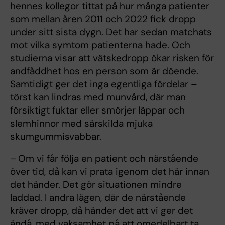
hennes kollegor tittat på hur många patienter
som mellan åren 2011 och 2022 fick dropp
under sitt sista dygn. Det har sedan matchats
mot vilka symtom patienterna hade. Och
studierna visar att vätskedropp ökar risken för
andfåddhet hos en person som är döende.
Samtidigt ger det inga egentliga fördelar –
törst kan lindras med munvård, där man
försiktigt fuktar eller smörjer läppar och
slemhinnor med särskilda mjuka
skumgummisvabbar.
– Om vi får följa en patient och närstående
över tid, då kan vi prata igenom det här innan
det händer. Det gör situationen mindre
laddad. I andra lägen, där de närstående
kräver dropp, då händer det att vi ger det
ändå, med vaksamhet på att omedelbart ta