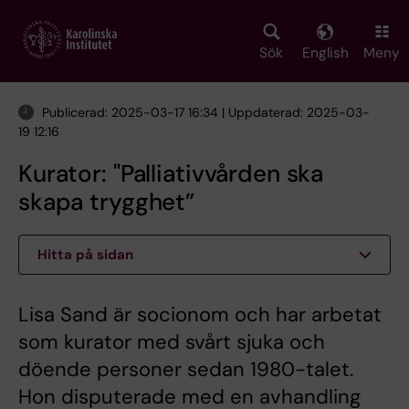
Skip
to
main
Sök
English
Meny
content
Publicerad: 2025-03-17 16:34 | Uppdaterad: 2025-03-
19 12:16
Kurator: "Palliativvården ska
skapa trygghet”
Hitta på sidan
Lisa Sand är socionom och har arbetat
som kurator med svårt sjuka och
döende personer sedan 1980-talet.
Hon disputerade med en avhandling