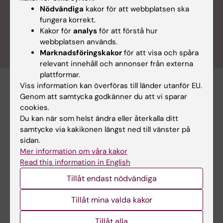
Nödvändiga
kakor för att webbplatsen ska
spännande forskning som sker vid Karolinska
fungera korrekt.
Institutet. Nytt brev i din mejlbox ungefär varannan
Kakor för
analys
för att förstå hur
vecka.
webbplatsen används.
Marknadsföringskakor
för att visa och spåra
relevant innehåll och annonser från externa
plattformar.
Viss information kan överföras till länder utanför EU.
Genom att samtycka godkänner du att vi sparar
Palliativ vård
Tags
cookies.
Du kan när som helst ändra eller återkalla ditt
samtycke via kakikonen längst ned till vänster på
Uppdaterad av:
sidan.
Cecilia Odlind
2025-03-19
Mer information om våra kakor
Read this information in English
Tillåt endast nödvändiga
Dela
Tillåt mina valda kakor
Tillåt alla