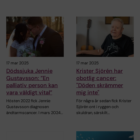
17 mar 2025
17 mar 2025
Dödssjuka Jennie
Krister Sjörén har
Gustavsson: ”En
obotlig cancer:
palliativ person kan
"Döden skrämmer
vara väldigt vital”
mig inte"
Hösten 2022 fick Jennie
För några år sedan fick Krister
Gustavsson diagnosen
Sjörén ont i ryggen och
ändtarmscancer. I mars 2024…
skuldran, särskilt…