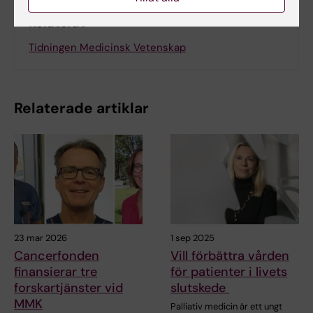
Relaterat
Tidningen Medicinsk Vetenskap
Relaterade artiklar
23 mar 2026
1 sep 2025
Cancerfonden
Vill förbättra vården
finansierar tre
för patienter i livets
forskartjänster vid
slutskede
MMK
Palliativ medicin är ett ungt