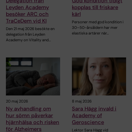
Delegation från
God kondition tidigt
Leyden Academy
kopplas till friskare
besöker ARC och
kärl
TraCeDem vid KI
Personer med god kondition i
30–50-årsåldern har mer
Den 21 maj 2026 besökte en
elastiska artärer när…
delegation från Leyden
Academy on Vitality and…
20 maj 2026
8 maj 2026
Ny avhandling om
Sara Hägg invald i
hur sömn påverkar
Academy of
hjärnhälsa och risken
Geroscience
för Alzheimers
Lektor Sara Hägg vid