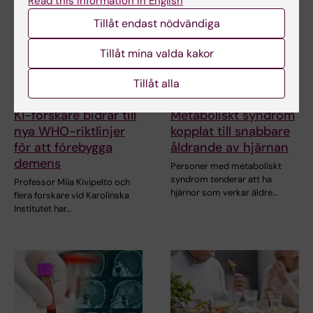
Read this information in English
Tillåt endast nödvändiga
Tillåt mina valda kakor
Tillåt alla
23 jul 2026
14 jul 2026
KI-forskare bidrar till
Metaboliskt syndrom
nya WHO-riktlinjer
kopplat till snabbare
för att förebygga
åldrande av hjärnan
demens
Personer med metaboliskt
syndrom tenderar att ha
Professor Miia Kivipelto och
hjärnor som verkar äldre…
flera forskare vid Karolinska
Institutet har…