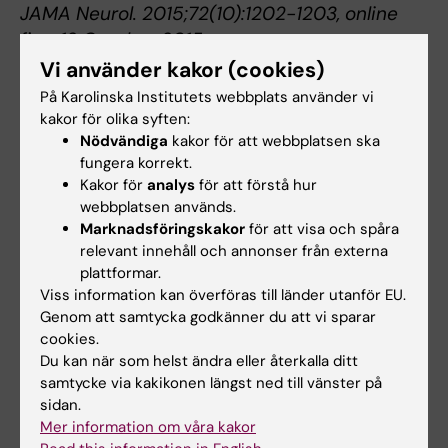
JAMA Neurol. 2015;72(10):1202-1203, online
first 12 October 2015,
doi:10.1001/jamaneurol.2015.1513
Vi använder kakor (cookies)
På Karolinska Institutets webbplats använder vi
kakor för olika syften:
Åldrande
Alzheimers sjukdom
Nödvändiga
kakor för att webbplatsen ska
Tags
fungera korrekt.
Kakor för
analys
för att förstå hur
webbplatsen används.
Uppdaterad av:
Marknadsföringskakor
för att visa och spåra
Gunilla Sonnebring
2020-11-26
relevant innehåll och annonser från externa
plattformar.
Viss information kan överföras till länder utanför EU.
Dela
Genom att samtycka godkänner du att vi sparar
cookies.
Du kan när som helst ändra eller återkalla ditt
samtycke via kakikonen längst ned till vänster på
Relaterade artiklar
sidan.
Mer information om våra kakor