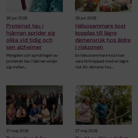
26 jun 2026
26 jun 2026
Proteinet tau i
Hälsosammare kost
hjärnan sprider sig
kopplas till lägre
olika vid tidig och
demensrisk hos äldre
sen alzheimer
i riskzonen
Mängden och spridningen av
En hälsosammare kost kan
proteinet tau i hjärnan skiljer
vara förknippad med en lägre
sig mellan…
risk för demens hos…
27 maj 2026
27 maj 2026