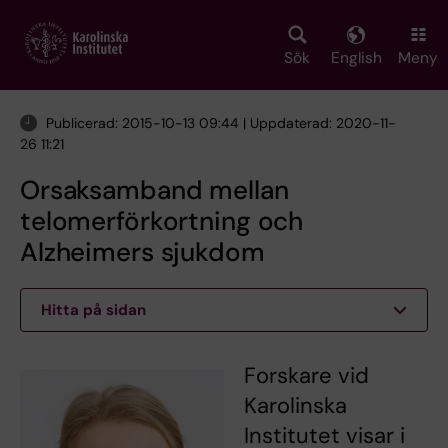
Skip
to
main
Sök
English
Meny
content
Publicerad: 2015-10-13 09:44 | Uppdaterad: 2020-11-
26 11:21
Orsaksamband mellan
telomerförkortning och
Alzheimers sjukdom
Hitta på sidan
Forskare vid
Karolinska
Institutet visar i