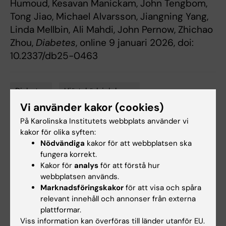
Humoud, Kesavan Manickam, John Tengbom,
Tong Jiao, Michael Alvarsson, Jiangning Yang,
Linda Mellbin, Ali Mahdi, John Pernow, Zhichao
Zhou,
Diabetes
, online 9 januari 2026, doi:
10.2337/db25-0463
Diabetes
Hjärt-kärlsjukdomar
Tags
Vi använder kakor (cookies)
På Karolinska Institutets webbplats använder vi
Uppdaterad av:
kakor för olika syften:
Anna Björklund
Nödvändiga
2026-01-09
kakor för att webbplatsen ska
fungera korrekt.
Kakor för
analys
för att förstå hur
webbplatsen används.
Dela
Marknadsföringskakor
för att visa och spåra
relevant innehåll och annonser från externa
plattformar.
Viss information kan överföras till länder utanför EU.