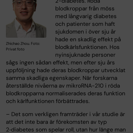
2-diabetes. Röda
blodkroppar från möss
med långvarig diabetes
och patienter som haft
sjukdomen i över sju år
hade en skadlig effekt på
Zhichao Zhou. Foto:
blodkärlsfunktionen. Hos
Privat foto
nyinsjuknade personer
sågs ingen sådan effekt, men efter sju års
uppföljning hade deras blodkroppar utvecklat
samma skadliga egenskaper. När forskarna
återställde nivåerna av mikroRNA-210 i röda
blodkropparna normaliserades deras funktion
och kärlfunktionen förbättrades.
– Det som verkligen framträder i vår studie är
att det inte bara är förekomsten av typ
2‑diabetes som spelar roll, utan hur länge man