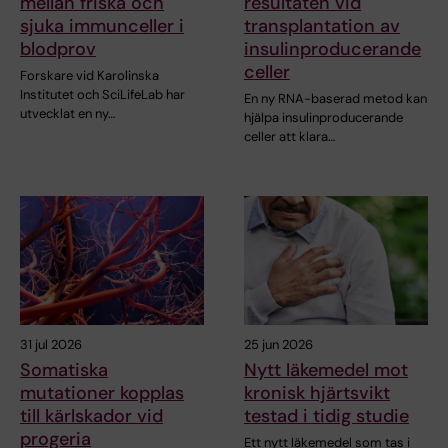
mellan friska och
resultaten vid
sjuka immunceller i
transplantation av
blodprov
insulinproducerande
celler
Forskare vid Karolinska
Institutet och SciLifeLab har
En ny RNA-baserad metod kan
utvecklat en ny…
hjälpa insulinproducerande
celler att klara…
31 jul 2026
25 jun 2026
Somatiska
Nytt läkemedel mot
mutationer kopplas
kronisk hjärtsvikt
till kärlskador vid
testad i tidig studie
progeria
Ett nytt läkemedel som tas i