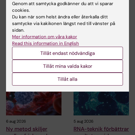
Genom att samtycka godkänner du att vi sparar
Relaterat
cookies.
Diabetes och hjärt-kärlsjukdom ökar risken för
Du kan när som helst ändra eller återkalla ditt
demens
samtycke via kakikonen längst ned till vänster på
sidan.
Vuxendebuterande typ 1-diabetes ökar risken för
Mer information om våra kakor
hjärt-kärlsjukdomar och död
Read this information in English
Tillåt endast nödvändiga
Relaterade artiklar
Tillåt mina valda kakor
Tillåt alla
6 aug 2026
5 aug 2026
Ny metod skiljer
RNA-teknik förbättrar