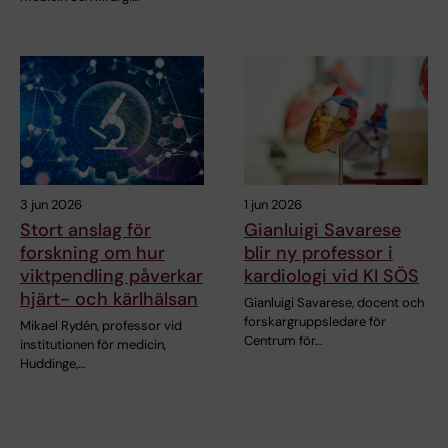
3 jun 2026
1 jun 2026
Stort anslag för
Gianluigi Savarese
forskning om hur
blir ny professor i
viktpendling påverkar
kardiologi vid KI SÖS
hjärt- och kärlhälsan
Gianluigi Savarese, docent och
forskargruppsledare för
Mikael Rydén, professor vid
Centrum för…
institutionen för medicin,
Huddinge,…