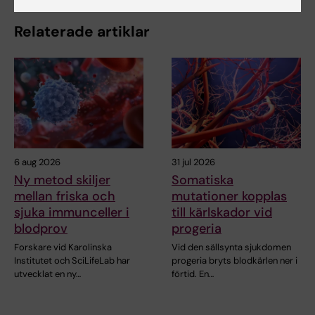
Relaterade artiklar
6 aug 2026
31 jul 2026
Ny metod skiljer
Somatiska
mellan friska och
mutationer kopplas
sjuka immunceller i
till kärlskador vid
blodprov
progeria
Forskare vid Karolinska
Vid den sällsynta sjukdomen
Institutet och SciLifeLab har
progeria bryts blodkärlen ner i
utvecklat en ny…
förtid. En…