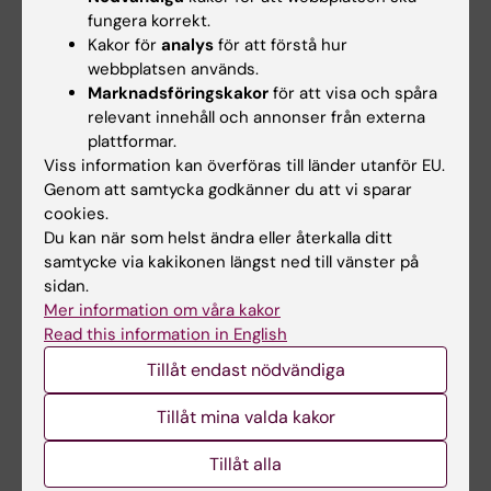
Jonas F. Ludvigsson, Jason Dagher, Benjamin
fungera korrekt.
Lebwohl, Jialu Yao, Peter H.R. Green, Ralf J.
Kakor för
analys
för att förstå hur
Ludwig, Philip Curman.
The Lancet Regional
webbplatsen används.
Health – Americas.
Online 28 maj 2026, doi:
Marknadsföringskakor
för att visa och spåra
relevant innehåll och annonser från externa
10.1016/j.lana.2026.101512.
plattformar.
Viss information kan överföras till länder utanför EU.
Genom att samtycka godkänner du att vi sparar
Autoimmuna sjukdomar
Epidemiologi
cookies.
Tags
Du kan när som helst ändra eller återkalla ditt
Hjärt-kärlsjukdomar
samtycke via kakikonen längst ned till vänster på
sidan.
Mer information om våra kakor
Read this information in English
Uppdaterad av:
Gunilla Sonnebring
2026-06-01
Tillåt endast nödvändiga
Tillåt mina valda kakor
Dela
Tillåt alla