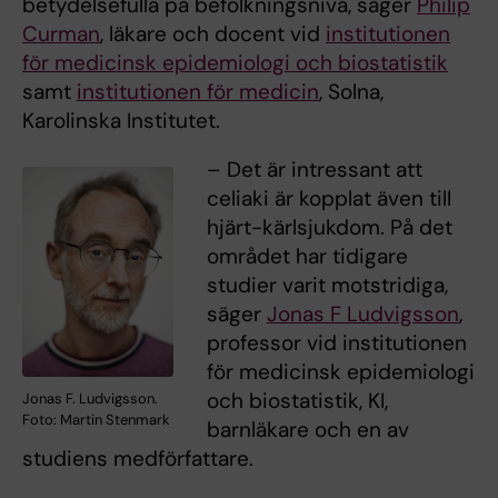
betydelsefulla på befolkningsnivå, säger
Philip
Curman
, läkare och docent vid
institutionen
för medicinsk epidemiologi och biostatistik
samt
institutionen för medicin
, Solna,
Karolinska Institutet.
– Det är intressant att
celiaki är kopplat även till
hjärt-kärlsjukdom. På det
området har tidigare
studier varit motstridiga,
säger
Jonas F Ludvigsson
,
professor vid institutionen
för medicinsk epidemiologi
och biostatistik, KI,
Jonas F. Ludvigsson.
Foto: Martin Stenmark
barnläkare och en av
studiens medförfattare.