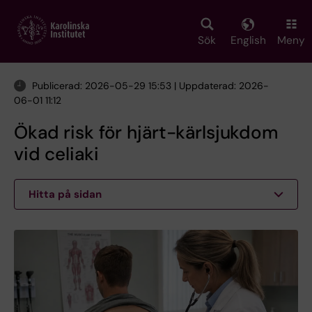
Skip
to
main
Sök
English
Meny
content
Publicerad: 2026-05-29 15:53 | Uppdaterad: 2026-
06-01 11:12
Ökad risk för hjärt-kärlsjukdom
vid celiaki
Hitta på sidan