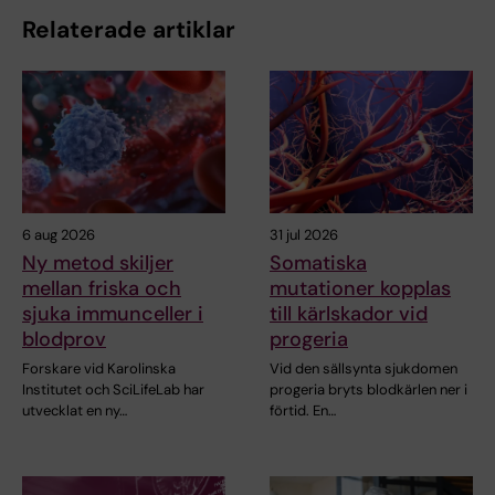
Relaterade artiklar
6 aug 2026
31 jul 2026
Ny metod skiljer
Somatiska
mellan friska och
mutationer kopplas
sjuka immunceller i
till kärlskador vid
blodprov
progeria
Forskare vid Karolinska
Vid den sällsynta sjukdomen
Institutet och SciLifeLab har
progeria bryts blodkärlen ner i
utvecklat en ny…
förtid. En…