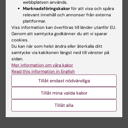
webbplatsen används.
Innehållsgranskare:
Andrea Tryfonos
Marknadsföringskakor
för att visa och spåra
relevant innehåll och annonser från externa
plattformar.
Viss information kan överföras till länder utanför EU.
Dela
Genom att samtycka godkänner du att vi sparar
cookies.
Du kan när som helst ändra eller återkalla ditt
samtycke via kakikonen längst ned till vänster på
sidan.
Mer om det här ämnet
Mer information om våra kakor
Forskningsstudie: Fysisk kapacitet och hälsa
Read this information in English
Tillåt endast nödvändiga
Tillåt mina valda kakor
Relaterat
Tillåt alla
Tema: Idrott och motion