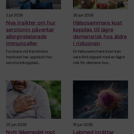
2 jul 2026
26 jun 2026
Nya insikter om hur
Hälsosammare kost
serotonin påverkar
kopplas till lägre
allergirelaterade
demensrisk hos äldre
immunceller
i riskzonen
Forskare vid Karolinska
En hälsosammare kost kan
Institutet har upptäckt hur
vara förknippad med en lägre
serotoninkopplad…
risk för demens hos…
25 jun 2026
18 jun 2026
Nytt läkemedel mot
Labmed inrättar