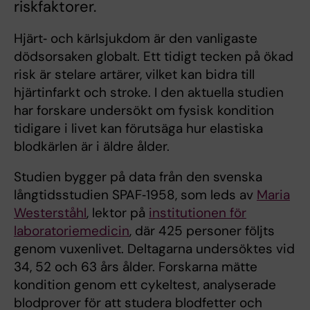
riskfaktorer.
Hjärt‑ och kärlsjukdom är den vanligaste
dödsorsaken globalt. Ett tidigt tecken på ökad
risk är stelare artärer, vilket kan bidra till
hjärtinfarkt och stroke. I den aktuella studien
har forskare undersökt om fysisk kondition
tidigare i livet kan förutsäga hur elastiska
blodkärlen är i äldre ålder.
Studien bygger på data från den svenska
långtidsstudien SPAF‑1958, som leds av
Maria
Westerståhl
, lektor på
institutionen för
laboratoriemedicin
, där 425 personer följts
genom vuxenlivet. Deltagarna undersöktes vid
34, 52 och 63 års ålder. Forskarna mätte
kondition genom ett cykeltest, analyserade
blodprover för att studera blodfetter och