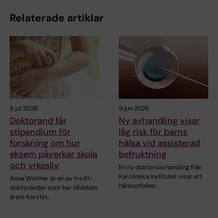
Relaterade artiklar
6 jul 2026
9 jun 2026
Doktorand får
Ny avhandling visar
stipendium för
låg risk för barns
forskning om hur
hälsa vid assisterad
eksem påverkar skola
befruktning
och yrkesliv
En ny doktorsavhandling från
Karolinska Institutet visar att
Anna Winther är en av tre KI-
hälsoutfallen…
doktorander som har tilldelats
årets Kerstin…