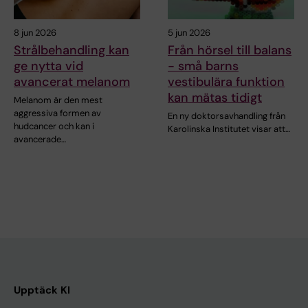
8 jun 2026
5 jun 2026
Strålbehandling kan
Från hörsel till balans
ge nytta vid
- små barns
avancerat melanom
vestibulära funktion
kan mätas tidigt
Melanom är den mest
aggressiva formen av
En ny doktorsavhandling från
hudcancer och kan i
Karolinska Institutet visar att…
avancerade…
Upptäck KI