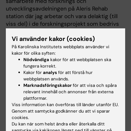
samarbete med forsknings och
utvecklingsavdelningen på Aleris Rehab
station där jag arbetar och vara delaktig (till
viss del) i de forskningsprojekt som bedrivs
på Spinslismottagningen. Jag kommer också
Vi använder kakor (cookies)
fortsatt vara knuten till KI, avdelningen för
fysioterapi.
På Karolinska Institutets webbplats använder vi
kakor för olika syften:
Vi har planer på fortsatta studier för att
Nödvändiga
kakor för att webbplatsen ska
fungera korrekt.
ytterligare öka kunskapen kring vuxna med
Kakor för
analys
för att förstå hur
ryggmärgsbråck. Vi önskar bland annat
webbplatsen används.
undersöka dual-task förmågan hos de som
Marknadsföringskakor
för att visa och spåra
förflyttar sig med rullstol. Vi hoppas på
relevant innehåll och annonser från externa
nationella och nordiska samarbeten för vidare
plattformar.
studier.
Viss information kan överföras till länder utanför EU.
Genom att samtycka godkänner du att vi sparar
cookies.
Du kan när som helst ändra eller återkalla ditt
Länkar
samtycke via kakikonen längst ned till vänster på