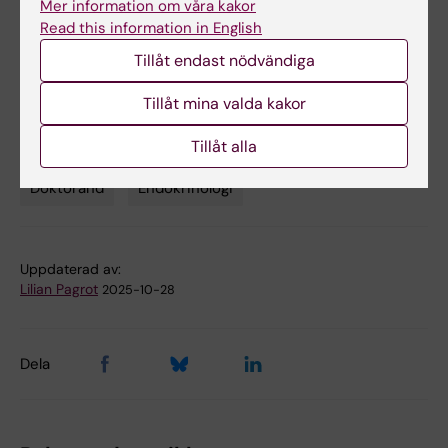
Universitetssjukhuset
Mer information om våra kakor
Read this information in English
Avhandling
Tillåt endast nödvändiga
Hypoparathyroidism : epidemiological studies
Tillåt mina valda kakor
from prevalence to mortality
Tillåt alla
Doktorand
Endokrinologi
Tags
Uppdaterad av:
Lilian Pagrot
2025-10-28
Dela