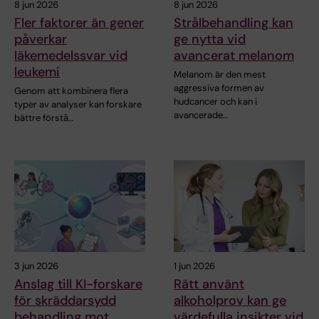
8 jun 2026
8 jun 2026
Fler faktorer än gener
Strålbehandling kan
påverkar
ge nytta vid
läkemedelssvar vid
avancerat melanom
leukemi
Melanom är den mest
aggressiva formen av
Genom att kombinera flera
hudcancer och kan i
typer av analyser kan forskare
avancerade…
bättre förstå…
3 jun 2026
1 jun 2026
Anslag till KI-forskare
Rätt använt
för skräddarsydd
alkoholprov kan ge
behandling mot
värdefulla insikter vid