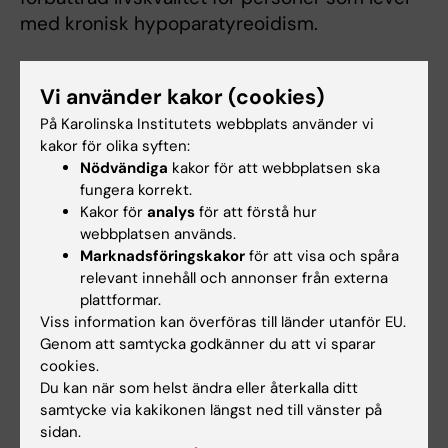
med kronisk hypoparatyreoidism.
Vilka mål har du för framtiden?
Vi använder kakor (cookies)
–Jag kommer närmast att fokusera på att
På Karolinska Institutets webbplats använder vi
etablera Region Stockholms kunskapscentrum
kakor för olika syften:
för osteoporos vid ME Endokrinologi,
Nödvändiga
kakor för att webbplatsen ska
Karolinska Universitetssjukhuset i Huddinge.
fungera korrekt.
Parallellt planerar jag att kombinera kliniskt
Kakor för
analys
för att förstå hur
webbplatsen används.
arbete med fortsatt undervisning och
Marknadsföringskakor
för att visa och spåra
forskning, med fokus på både
relevant innehåll och annonser från externa
hypoparatyreoidism och osteoporos, säger
plattformar.
Wafa Kamal.
Viss information kan överföras till länder utanför EU.
Genom att samtycka godkänner du att vi sparar
cookies.
Disputation
Du kan när som helst ändra eller återkalla ditt
Fredagen den 7 november 2025 kl 09:15
Lilla
samtycke via kakikonen längst ned till vänster på
salen QA31:01, Karolinska vägen 37A, Karolinska
sidan.