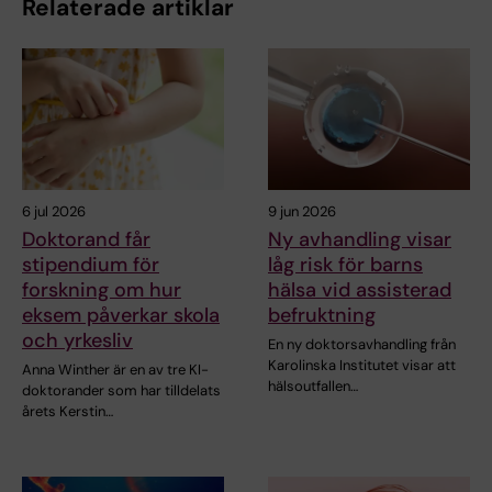
Relaterade artiklar
6 jul 2026
9 jun 2026
Doktorand får
Ny avhandling visar
stipendium för
låg risk för barns
forskning om hur
hälsa vid assisterad
eksem påverkar skola
befruktning
och yrkesliv
En ny doktorsavhandling från
Karolinska Institutet visar att
Anna Winther är en av tre KI-
hälsoutfallen…
doktorander som har tilldelats
årets Kerstin…