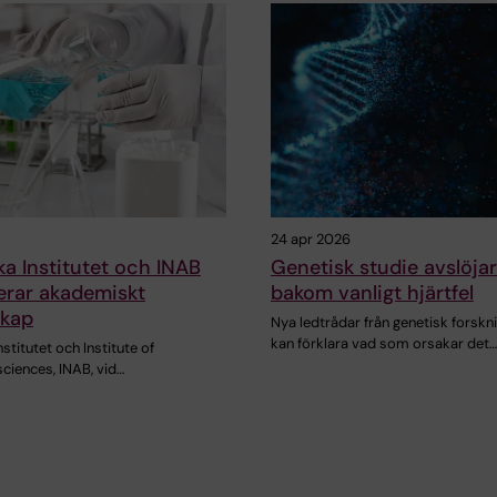
24 apr 2026
ka Institutet och INAB
Genetisk studie avslöja
erar akademiskt
bakom vanligt hjärtfel
skap
Nya ledtrådar från genetisk forskn
kan förklara vad som orsakar det…
nstitutet och Institute of
ciences, INAB, vid…