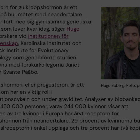
orn för gulkroppshormon är ett
på hur mötet med neandertalare
ar fört med sig gynnsamma genetiska
 som lever kvar idag, säger
Hugo
forskare vid
institutionen för
tenskap
, Karolinska Institutet och
k Institute for Evolutionary
logy, som genomförde studien
ans med forskarkollegorna Janet
h Svante Pääbo.
shormon, eller progesteron, är ett
Hugo Zeberg. Foto: p
m har en viktig roll i
tionscykeln och under graviditet. Analyser av biobanks
t 450 000 personer, varav 244 000 kvinnor, visar att
n av tre kvinnor i Europa har ärvt receptorn för
shormon från neandertalare. 29 procent av kvinnorna bä
alreceptorn i enkel upplaga och tre procent har två kopi