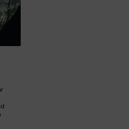
ar
id
e