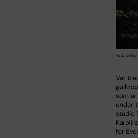
Foto: Getty
Var tre
gulkrop
som är 
under t
studie 
Karolin
for Evo