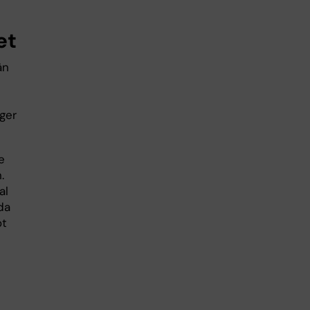
et
än
ger
e
.
al
da
ot