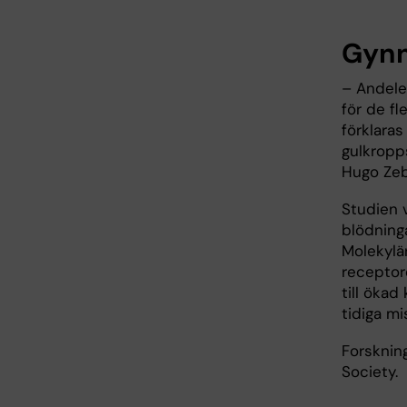
Gynn
– Andele
för de fl
förklaras
gulkropp
Hugo Zeb
Studien v
blödninga
Molekylär
receptore
till öka
tidiga mi
Forsknin
Society.