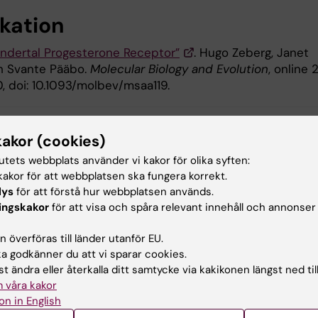
ikation
ndertal Progesterone Receptor”
. Hugo Zeberg, Janet
h Svante Pääbo.
Molecular Biology and Evolution
, online 2
, doi: 10.1093/molbev/msaa119.
kakor (cookies)
l- och molekylärbiologi
Genetik
Hormoner
tutets webbplats använder vi kakor för olika syften:
akor för att webbplatsen ska fungera korrekt.
lys
för att förstå hur webbplatsen används.
ingskakor
för att visa och spåra relevant innehåll och annonser
d av:
Brandt
2022-05-12
 överföras till länder utanför EU.
 godkänner du att vi sparar cookies.
t ändra eller återkalla ditt samtycke via kakikonen längst ned til
 våra kakor
on in English