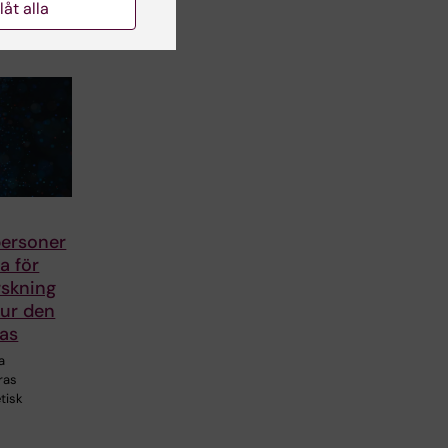
llåt alla
personer
a för
rskning
hur den
as
a
ras
tisk