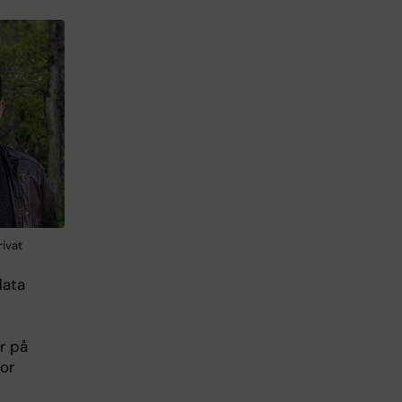
rivat
data
r på
or