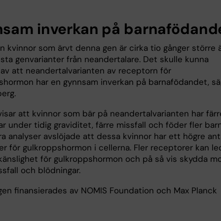
sam inverkan på barnafödand
n kvinnor som ärvt denna gen är cirka tio gånger större 
esta genvarianter från neandertalare. Det skulle kunna
 av att neandertalvarianten av receptorn för
shormon har en gynnsam inverkan på barnafödandet, sä
erg.
isar att kvinnor som bär på neandertalvarianten har färr
r under tidig graviditet, färre missfall och föder fler barn
a analyser avslöjade att dessa kvinnor har ett högre ant
r för gulkroppshormon i cellerna. Fler receptorer kan le
d känslighet för gulkroppshormon och på så vis skydda m
ssfall och blödningar.
gen finansierades av NOMIS Foundation och Max Planck