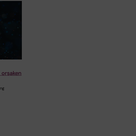
r orsaken
ing