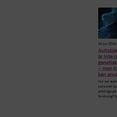
26 jun 2026
Autistis
är inte 
genetisk
– men f
kan anv
Hur ser auti
personer oc
anhöriga på
forskning? 