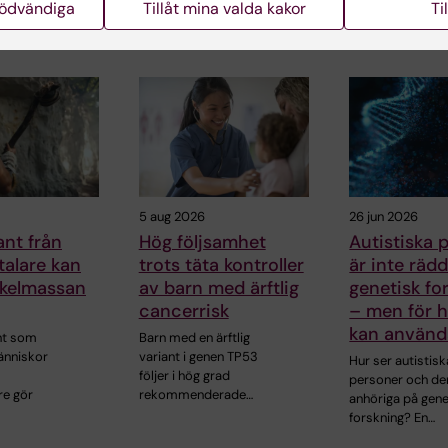
nödvändiga
Tillåt mina valda kakor
Ti
ade artiklar
5 aug 2026
26 jun 2026
nt från
Hög följsamhet
Autistiska 
alare kan
trots täta kontroller
är inte rädd
kelmassan
av barn med ärftlig
genetisk fo
cancerrisk
– men för 
kan använd
nt som
Barn med en ärftlig
nniskor
variant i genen TP53
Hur ser autistisk
följer i hög grad
personer och de
re gör
rekommenderade…
anhöriga på gene
forskning? En…