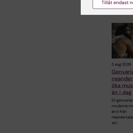
Tillåt endast 
Relater
5 aug 2026
Genvaria
neandert
öka mus
än i dag
En genvaria
moderna mä
ärvt från
neandertala
att…