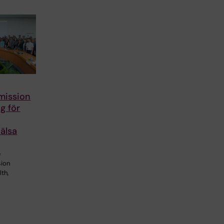
mission
g för
älsa
e
ion
th,