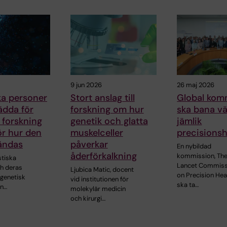
9 jun 2026
26 maj 2026
ka personer
Stort anslag till
Global kom
rädda för
forskning om hur
ska bana vä
 forskning
genetik och glatta
jämlik
ör hur den
muskelceller
precisionsh
ändas
påverkar
En nybildad
åderförkalkning
kommission, Th
stiska
Lancet Commiss
h deras
Ljubica Matic, docent
on Precision Heal
 genetisk
vid institutionen för
ska ta…
En…
molekylär medicin
och kirurgi…