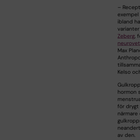
– Recept
exempel 
ibland h
varianter
Zeberg
, 
neurove
Max Planc
Anthropo
tillsamm
Kelso oc
Gulkropp
hormon so
menstrua
för dryg
närmare e
gulkropp
neandert
av den.