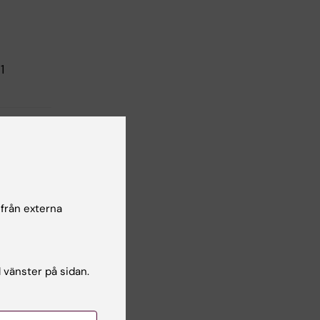
1
 från externa
l vänster på sidan.