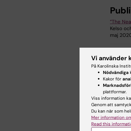
Publ
”The Nea
Kelso oc
maj 2020
Vi använder 
Cel
Tags
På Karolinska Insti
Nödvändiga
k
Kakor för
ana
Marknadsför
Uppdatera
plattformar.
Charlotte 
Viss information kan
Genom att samtycka
Du kan när som hels
Dela
Mer information om
Read this informati