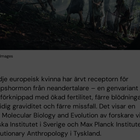
 Images
dje europeisk kvinna har ärvt receptorn för
pshormon från neandertalare – en genvariant
förknippad med ökad fertilitet, färre blödning
idig graviditet och färre missfall. Det visar en
i Molecular Biology and Evolution av forskare v
ska Institutet i Sverige och Max Planck Institut
lutionary Anthropology i Tyskland.