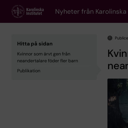
Skip
to
Nyheter från Karolinska 
main
content
Public
Hitta på sidan
Kvin
Kvinnor som ärvt gen från
neandertalare föder fler barn
nean
Publikation