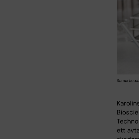
Samarbetsav
Karolin
Bioscie
Technol
ett avt