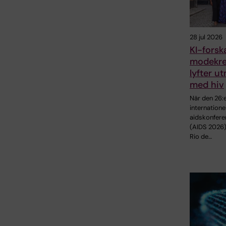
28 jul 2026
KI-fors
modekre
lyfter u
med hiv
När den 26:
internatione
aidskonfere
(AIDS 2026)
Rio de…