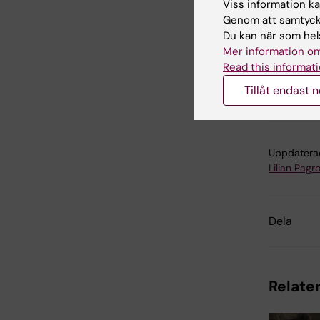
Viss information kan
gemensam
Genom att samtycka
ansvarsfu
Du kan när som hels
Mer information om
Read this informati
Sa
Tillåt endast 
Tags
Uppdatera
Lilian Pagro
Dela
Relater