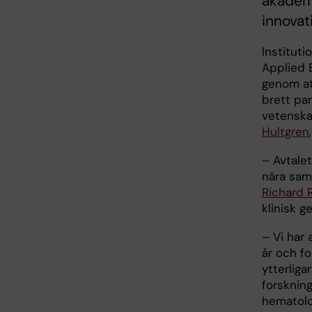
akademi
innovat
Instituti
Applied B
genom at
brett pa
vetenska
Hultgren
– Avtale
nära sam
Richard 
klinisk 
– Vi har 
år och fo
ytterlig
forsknin
hematolog