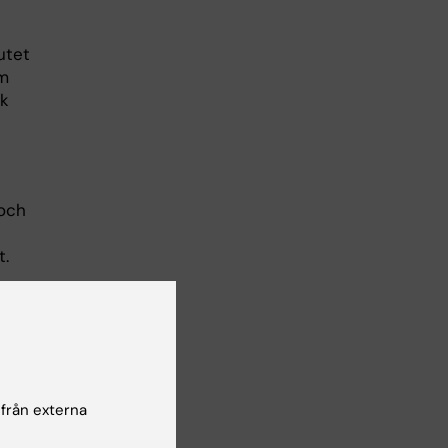
utet
om
sk
 och
t.
het
ga
och
 från externa