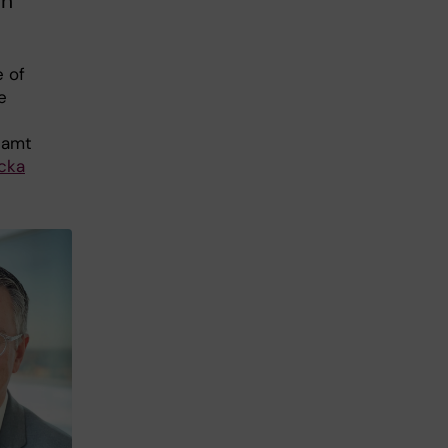
ch
e of
e
t
samt
cka