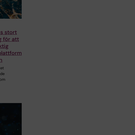
s stort
 för att
ktig
lattform
n
tet
ade
som