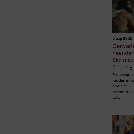
5 aug 2026
Genvaria
neandert
öka mus
än i dag
En genvaria
moderna mä
ärvt från
neandertala
att…