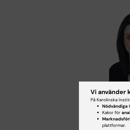
Vi använder 
Anastasia Ch
Foto: N/A
På Karolinska Insti
Nödvändiga
k
samhälle,
Kakor för
ana
Marknadsför
Avtalet m
plattformar.
samarbet