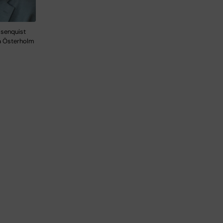
osenquist
ia Österholm