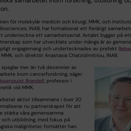
ska samarbetet inom forskning, utbildning o
ion.
onen för molekylär medicin och kirurgi, MMK, och Institut
iosciences, INAB, har formaliserat ett flerårigt samarbet
t underteckna ett samarbetsavtal. Avtalet bygger på et
rtnerskap som har utvecklats under många år av gemen
pligt engagemang och undertecknades av prefekt
Rebe
, MMK, och direktör Anastasia Chatzidimitriou, INAB.
t speglar mer än två decennier av
arbete inom cancerforskning, säger
Rosenquist Brandell
, professor i
genetik vid MMK.
arbetat aktivt tillsammans i över 20
rmaliserar nu partnerskapet för att
are stärka våra gemensamma
g och utbildning, med fokus på
iska maligniteter, fortsätter han.