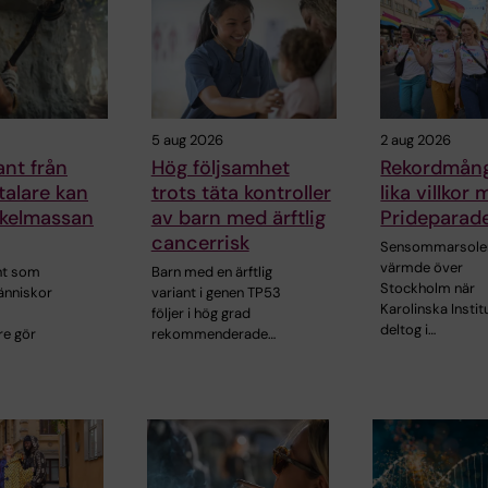
5 aug 2026
2 aug 2026
nt från
Hög följsamhet
Rekordmång
alare kan
trots täta kontroller
lika villkor 
kelmassan
av barn med ärftlig
Prideparad
cancerrisk
Sensommarsole
värmde över
nt som
Barn med en ärftlig
Stockholm när
nniskor
variant i genen TP53
Karolinska Instit
följer i hög grad
deltog i…
re gör
rekommenderade…