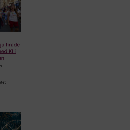
a firade
med KI i
en
n
utet