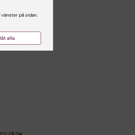
l vänster på sidan.
llåt alla