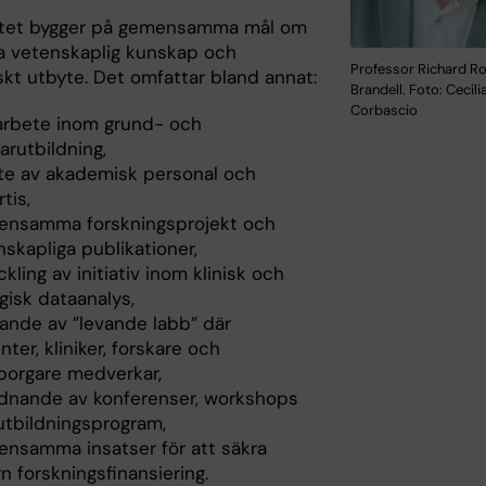
tet bygger på gemensamma mål om
ja vetenskaplig kunskap och
Professor Richard R
kt utbyte. Det omfattar bland annat:
Brandell. Foto: Cecil
Corbascio
rbete inom grund- och
arutbildning,
te av akademisk personal och
tis,
nsamma forskningsprojekt och
skapliga publikationer,
kling av initiativ inom klinisk och
gisk dataanalys,
ande av ”levande labb” där
nter, kliniker, forskare och
orgare medverkar,
dnande av konferenser, workshops
utbildningsprogram,
nsamma insatser för att säkra
n forskningsfinansiering.