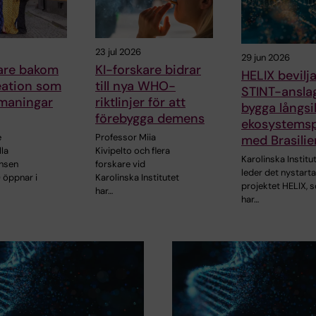
23 jul 2026
29 jun 2026
kare bakom
KI-forskare bidrar
HELIX bevilja
ation som
till nya WHO-
STINT-anslag
tmaningar
riktlinjer för att
bygga långsi
förebygga demens
ekosystemsp
e
Professor Miia
med Brasilie
lla
Kivipelto och flera
Karolinska Institu
nsen
forskare vid
leder det nystart
 öppnar i
Karolinska Institutet
projektet HELIX, 
har…
har…