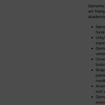
Samarbe
att främ
akademis
Sama
forsk
Utby
exper
Geme
veten
Utvec
biolo
Skap
patie
medb
Anor
och 
Geme
exter