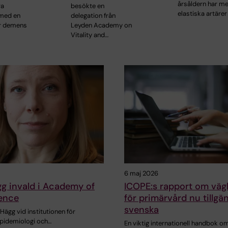
årsåldern har m
ra
besökte en
elastiska artärer
 med en
delegation från
ör demens
Leyden Academy on
Vitality and…
6 maj 2026
g invald i Academy of
ICOPE:s rapport om väg
ence
för primärvård nu tillgän
svenska
Hägg vid institutionen för
pidemiologi och…
En viktig internationell handbok o