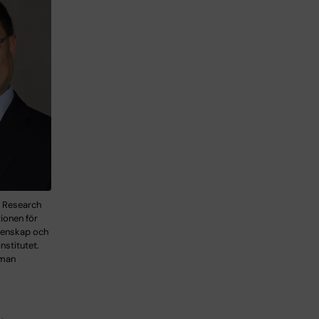
g Research
tionen för
tenskap och
nstitutet.
rman