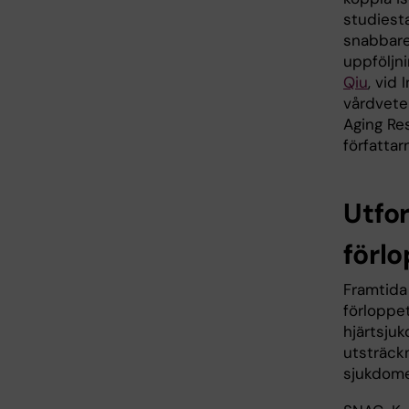
studiesta
snabbare
uppföljni
Qiu
, vid 
vårdvete
Aging Re
författarn
Utfo
förl
Framtida 
förloppe
hjärtsju
utsträck
sjukdome