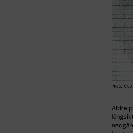
Photo: CC0 
Äldre 
långsik
nedgån