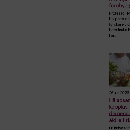
förebyg
Professor M
Kivipelto oc
forskare vid
Karolinska I
har…
26 jun 2026
Hälsosa
kopplas t
demensr
äldre i 
En hälsosa