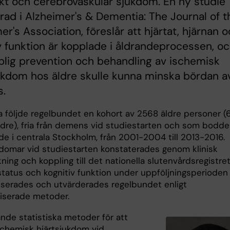
ikt och cerebrovaskulär sjukdom. En ny studie
rad i Alzheimer's & Dementia: The Journal of t
er's Association, föreslår att hjärtat, hjärnan 
v funktion är kopplade i åldrandeprocessen, o
plig prevention och behandling av ischemisk
ukdom hos äldre skulle kunna minska bördan a
.
a följde regelbundet en kohort av 2568 äldre personer (
äldre), fria från demens vid studiestarten och som bodde
de i centrala Stockholm, från 2001-2004 till 2013-2016.
kdomar vid studiestarten konstaterades genom klinisk
ing och koppling till det nationella slutenvårdsregistret
atus och kognitiv funktion under uppföljningsperioden
iserades och utvärderades regelbundet enligt
iserade metoder.
ände statistiska metoder för att
schemisk hjärtsjukdom vid