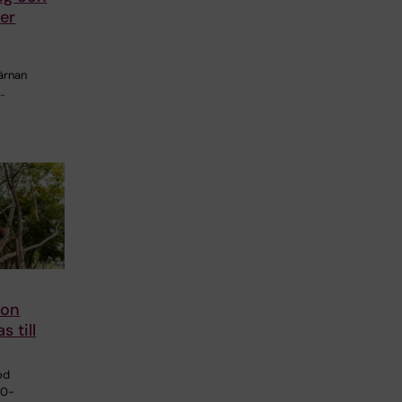
er
järnan
…
ion
s till
od
50-