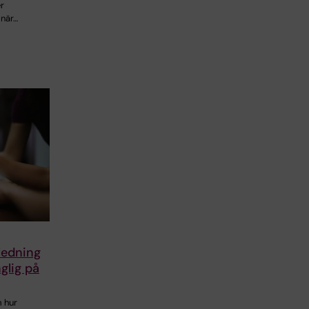
er
 när…
ledning
glig på
m hur