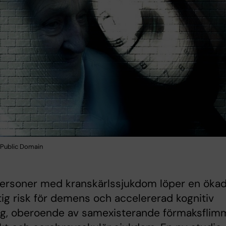
Public Domain
personer med kranskärlssjukdom löper en öka
tig risk för demens och accelererad kognitiv
g, oberoende av samexisterande förmaksflimm