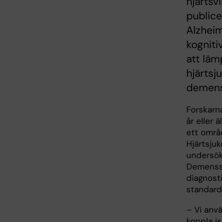
hjärtsv
publice
Alzheim
kogniti
att läm
hjärtsj
demens
Forskarn
år eller 
ett områ
Hjärtsju
undersökn
Demensst
diagnost
standard
– Vi anv
koppla i