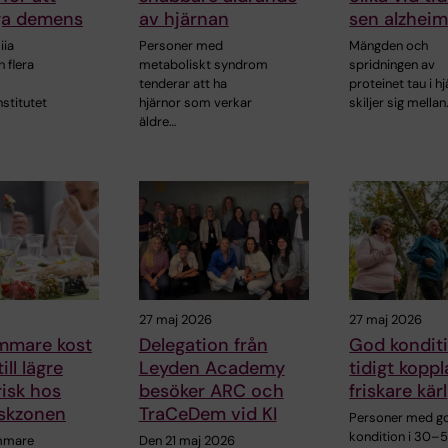
ga demens
av hjärnan
sen alzheim
iia
Personer med
Mängden och
h flera
metaboliskt syndrom
spridningen av
tenderar att ha
proteinet tau i h
nstitutet
hjärnor som verkar
skiljer sig mellan
äldre…
27 maj 2026
27 maj 2026
mmare kost
Delegation från
God kondit
ill lägre
Leyden Academy
tidigt koppla
isk hos
besöker ARC och
friskare kärl
riskzonen
TraCeDem vid KI
Personer med g
kondition i 30–
mmare
Den 21 maj 2026