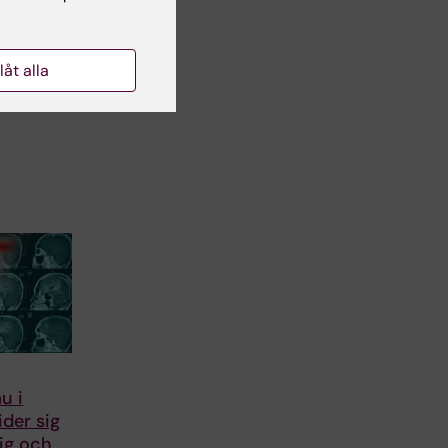
lsgranskare:
a Björklund
llåt alla
u i
ider sig
dig och