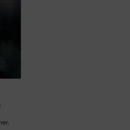
d
er,