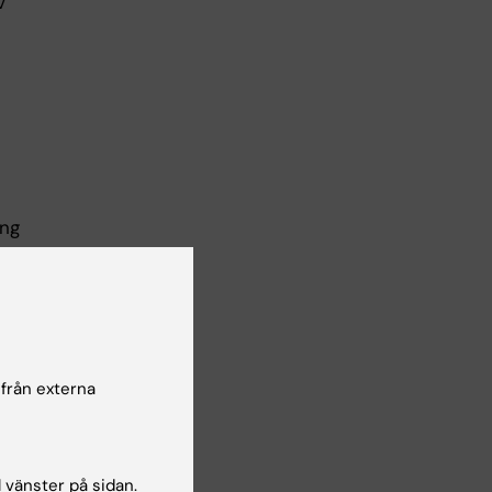
v
ing
 från externa
l vänster på sidan.