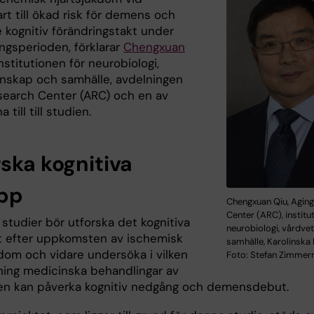
rt till ökad risk för demens och
 kognitiv förändringstakt under
ngsperioden, förklarar
Chengxuan
Institutionen för neurobiologi,
nskap och samhälle, avdelningen
search Center (ARC) och en av
a till till studien.
rska kognitiva
opp
Chengxuan Qiu, Agin
Center (ARC), institu
studier bör utforska det kognitiva
neurobiologi, vårdve
t efter uppkomsten av ischemisk
samhälle, Karolinska I
kdom och vidare undersöka i vilken
Foto: Stefan Zimme
ning medicinska behandlingar av
n kan påverka kognitiv nedgång och demensdebut.