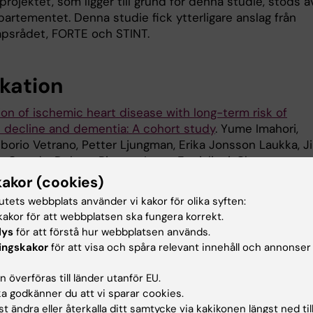
ojektet, som ligger till grund för denna studie, stöds a
artementet. Denna studie fick ytterligare anslag från
psrådet, FORTE och STINT.
ikation
ion of ischemic heart disease with long-term risk of
e decline and dementia: A cohort study
. Yume Imahori,
iborio Vetrano, Petter Ljungman, Erika Jonsson Laukka, J
a Grande, Debora Rizzuto, Laura Fratiglioni, Chengxuan
eimer's & dementia : the journal of the Alzheimer's
kakor (cookies)
ion
, online 23 maj 2023, doi: 10.1002/alz.13114.
tutets webbplats använder vi kakor för olika syften:
akor för att webbplatsen ska fungera korrekt.
lys
för att förstå hur webbplatsen används.
ingskakor
för att visa och spåra relevant innehåll och annonser
drande
Demens
 överföras till länder utanför EU.
 godkänner du att vi sparar cookies.
t ändra eller återkalla ditt samtycke via kakikonen längst ned til