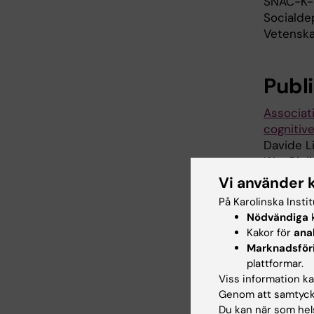
SNAC-K-pr
Socialdep
Vetenska
Publ
Associat
cognitiv
Davide L
Wu, Giuli
Qiu.
Alzh
Vi använder 
Associat
På Karolinska Insti
Nödvändiga
k
Kakor för
ana
Marknadsför
Ål
Tags
plattformar.
Viss information kan
Genom att samtycka
Du kan när som hels