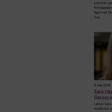
kost kan va
förknippad
lägre risk f
hos…
8 maj 2026
Sara Häg
Gerosci
Lektor Sara 
medicinsk e