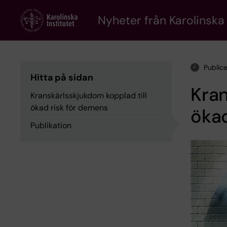
Skip
to
Nyheter från Karolinska 
main
content
Public
Hitta på sidan
Kran
Kranskärlsskjukdom kopplad till
ökad risk för demens
ökad
Publikation