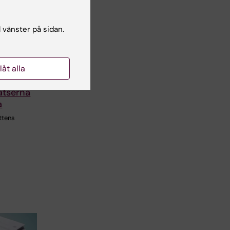
l vänster på sidan.
rån KI:s
llåt alla
v de
satserna
a
tens