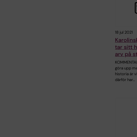
18 jul 2021
Karolins
tar sitt 
arv på st
KOMMENTAR
göra upp me
historia är v
därför har…