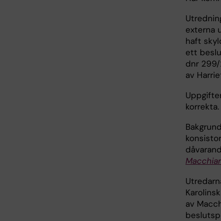
Utrednin
externa 
haft skyl
ett besl
dnr 299/
av Harrie
Uppgifter
korrekta.
Bakgrund
konsistor
dåvarand
Macchiar
Utredarna
Karolinsk
av Macch
beslutsp