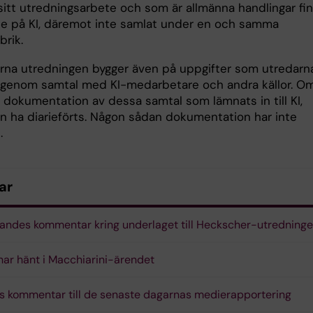
 sitt utredningsarbete och som är allmänna handlingar fi
de på KI, däremot inte samlat under en och samma
brik.
rna utredningen bygger även på uppgifter som utredarn
 genom samtal med KI-medarbetare och andra källor. O
s dokumentation av dessa samtal som lämnats in till KI,
en ha diarieförts. Någon sådan dokumentation har inte
.
ar
andes kommentar kring underlaget till Heckscher-utredning
har hänt i Macchiarini-ärendet
s kommentar till de senaste dagarnas medierapportering