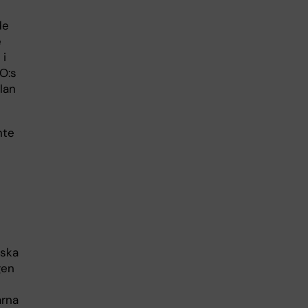
de
e
 i
O:s
lan
nte
nska
gen
arna