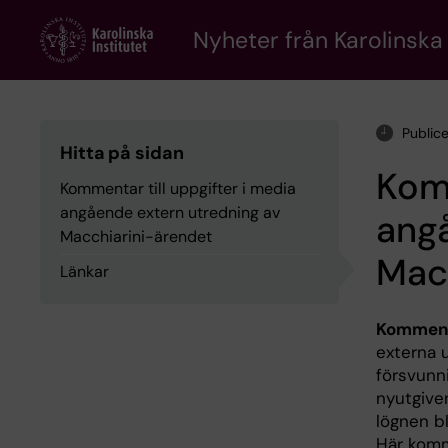
Skip
to
Nyheter från Karolinska 
main
content
Public
Hitta på sidan
Komm
Kommentar till uppgifter i media
angående extern utredning av
angå
Macchiarini-ärendet
Mac
Länkar
Komment
externa 
försvunni
nyutgiven
lögnen bl
Här komm