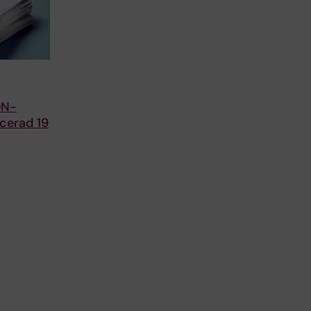
DN-
icerad 19