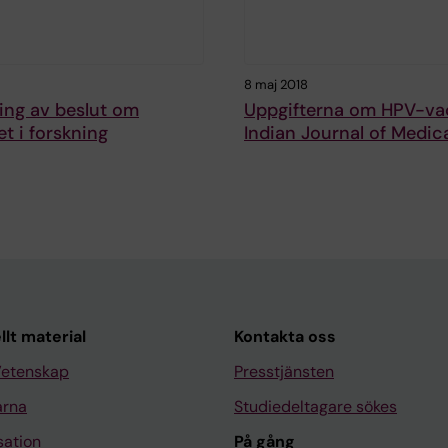
8 maj 2018
ing av beslut om
Uppgifterna om HPV-vac
et i forskning
Indian Journal of Medica
llt material
Kontakta oss
Vetenskap
Presstjänsten
arna
Studiedeltagare sökes
sation
På gång