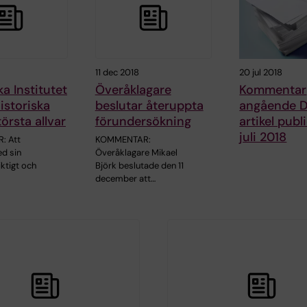
11 dec 2018
20 jul 2018
ka Institutet
Överåklagare
Kommentar
historiska
beslutar återuppta
angående 
örsta allvar
förundersökning
artikel publ
juli 2018
: Att
KOMMENTAR:
d sin
Överåklagare Mikael
iktigt och
Björk beslutade den 11
december att…