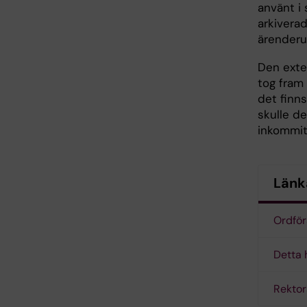
använt i
arkivera
ärenderu
Den exte
tog fram
det finn
skulle d
inkommit
Länk
Ordför
Detta 
Rektor