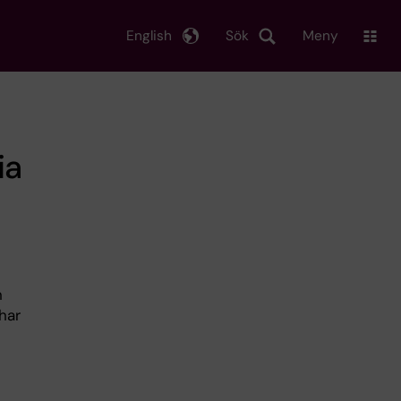
English
Sök
Meny
ia
n
har