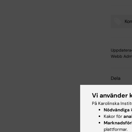
Ko
Tags
Uppdatera
Webb Adm
Dela
Vi använder 
På Karolinska Insti
Relater
Nödvändiga
k
Kakor för
ana
Marknadsför
plattformar.