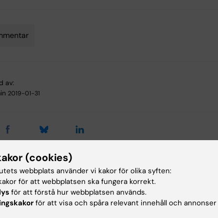
mmentar
d av:
in
2019-01-31
kakor (cookies)
tutets webbplats använder vi kakor för olika syften:
ade artiklar
akor för att webbplatsen ska fungera korrekt.
lys
för att förstå hur webbplatsen används.
ingskakor
för att visa och spåra relevant innehåll och annonser