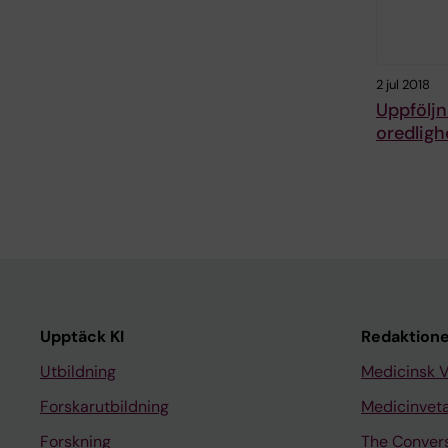
2 jul 2018
Uppföljn
oredligh
Upptäck KI
Redaktione
Utbildning
Medicinsk 
Forskarutbildning
Medicinvet
Forskning
The Conver