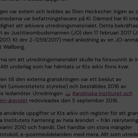
gen var extern och leddes av Sten Heckscher. Ingen av 
utredarna var befattningshavare på KI. Därmed har KI int
dighet att arkivera utredningsmaterialet. Detta bekräftas
ut av Justitieombudsmannen (JO) den 17 februari 2017 (J
2017, KI: dnr 2-1259/2017) med anledning av en JO-anmä
t Wallberg.
na om att utredningsmaterialet skulle ha försvunnit är i
 Allt underlag som har hämtats ur KI:s arkiv finns kvar.
en till den externa granskningen var ett beslut av
iet (universitetets styrelse) och beställdes 2016 av
e ledamöter. Utredningen
Karolinska Institutet och
ini-ärendet
redovisades den 5 september 2016.
 använde uppgifter ur KI:s arkiv och register för att gra
a Institutets hantering av hela ärendet – från rekryterin
iarini 2010 och framåt. Det handlar om stora mängder
rotokoll, e-postmeddelanden med mera. Allt som utred