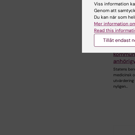
Viss information kan
Genom att samtycka
Du kan när som hels
Mer information om
28 maj 202
Read this informati
Insikter
om ARC:
Tillåt endast 
utvärder
kommuner
anhörig
Statens ber
medicinsk o
utvärdering
nyligen…