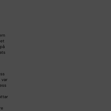
ern
set
 på
ats
ess
 var
dess
ttar
re