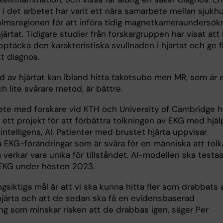
l i det arbetet har varit ett nära samarbete mellan sjukh
olmsregionen för att införa tidig magnetkameraundersök
järtat. Tidigare studier från forskargruppen har visat at
ptäcka den karakteristiska svullnaden i hjärtat och ge f
kt diagnos.
ud av hjärtat kan ibland hitta takotsubo men MR, som är 
h lite svårare metod, är bättre.
ete med forskare vid KTH och University of Cambridge h
ett projekt för att förbättra tolkningen av EKG med hjäl
ll intelligens, AI. Patienter med brustet hjärta uppvisar
 EKG-förändringar som är svåra för en människa att tolk
verkar vara unika för tillståndet. AI-modellen ska testa
EKG under hösten 2023.
ngsiktiga mål är att vi ska kunna hitta fler som drabbats 
hjärta och att de sedan ska få en evidensbaserad
ng som minskar risken att de drabbas igen, säger Per