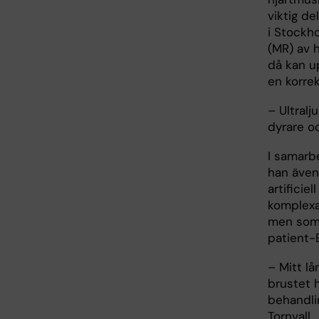
viktig de
i Stockh
(MR) av h
då kan up
en korre
– Ultralj
dyrare oc
I samarb
han även 
artificie
komplexa
men som 
patient-
– Mitt lå
brustet 
behandli
Tornvall.