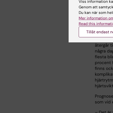
Viss information kan
Man vet i
Genom att samtycka
tillstån
Du kan när som hels
bästa sä
Mer information om
samma l
Read this informati
hjärtsvik
Tillåt endast 
– Det van
återgår t
några da
flesta bl
procent f
finns oc
komplika
hjärtrytm
hjärtsvik
Prognose
som vid e
– Det är