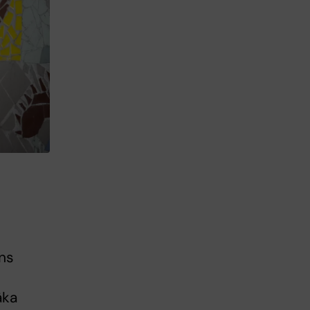
ans
äka