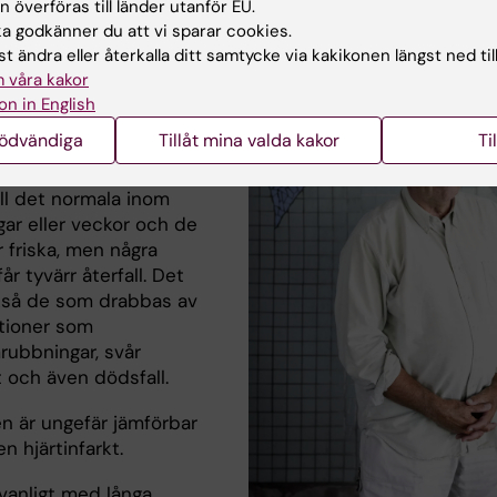
 överföras till länder utanför EU.
nte heller hur
 godkänner du att vi sparar cookies.
det bör behandlas på
t ändra eller återkalla ditt samtycke via kakikonen längst ned til
tt, men ofta används
 våra kakor
äkemedel som vid
on in English
t, berättar Per Tornvall.
nödvändiga
Tillåt mina valda kakor
Ti
liga är att hjärtat
ill det normala inom
gar eller veckor och de
ir friska, men några
år tyvärr återfall. Det
kså de som drabbas av
tioner som
rubbningar, svår
t och även dödsfall.
n är ungefär jämförbar
n hjärtinfarkt.
 vanligt med långa