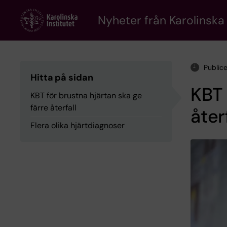
Skip
to
Nyheter från Karolinska 
main
content
Public
Hitta på sidan
KBT 
KBT för brustna hjärtan ska ge
färre återfall
åter
Flera olika hjärtdiagnoser