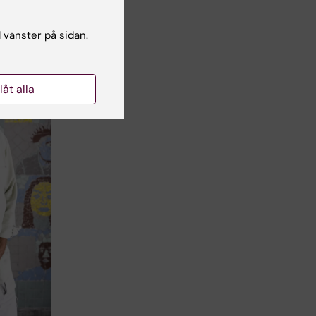
l vänster på sidan.
llåt alla