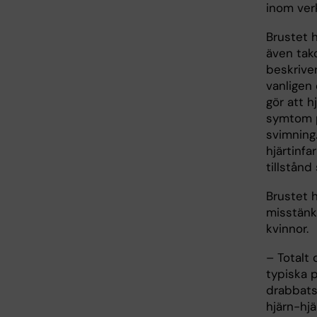
inom ver
Brustet h
även tako
beskrive
vanligen 
gör att h
symtom p
svimning
hjärtinfa
tillstån
Brustet h
misstänk
kvinnor.
– Totalt
typiska 
drabbats 
hjärn-hjä