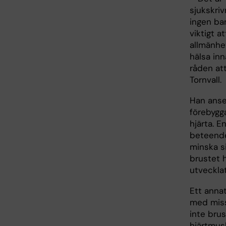
sjukskriv
ingen ban
viktigt 
allmänhet
hälsa inn
råden att
Tornvall.
Han anse
förebygg
hjärta. E
beteendet
minska s
brustet h
utveckla
Ett annat
med misst
inte brus
hjärtmusk