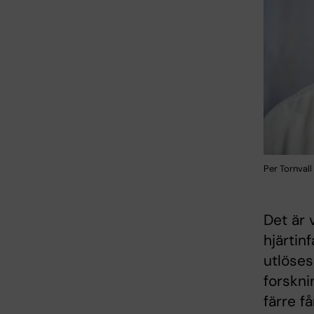
Per Tornval
Det är 
hjärtin
utlöses
forsknin
färre f