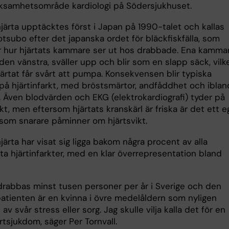
ksamhetsområde kardiologi på Södersjukhuset.
järta upptäcktes först i Japan på 1990-talet och kallas
tsubo efter det japanska ordet för bläckfiskfälla, som
r hur hjärtats kammare ser ut hos drabbade. Ena kamma
den vänstra, sväller upp och blir som en slapp säck, vilk
järtat får svårt att pumpa. Konsekvensen blir typiska
å hjärtinfarkt, med bröstsmärtor, andfåddhet och iblan
. Även blodvärden och EKG (elektrokardiografi) tyder på
rkt, men eftersom hjärtats kranskärl är friska är det ett e
d som snarare påminner om hjärtsvikt.
järta har visat sig ligga bakom några procent av alla
ta hjärtinfarkter, med en klar överrepresentation bland
 drabbas minst tusen personer per år i Sverige och den
patienten är en kvinna i övre medelåldern som nyligen
av svår stress eller sorg. Jag skulle vilja kalla det för en
rtsjukdom, säger Per Tornvall.