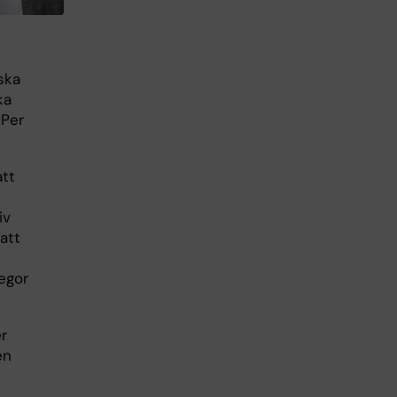
ska
ka
 Per
att
iv
 att
egor
er
en