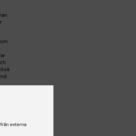
rnan
r
 som
var
och
ckså
and
 men
et
t
 från externa