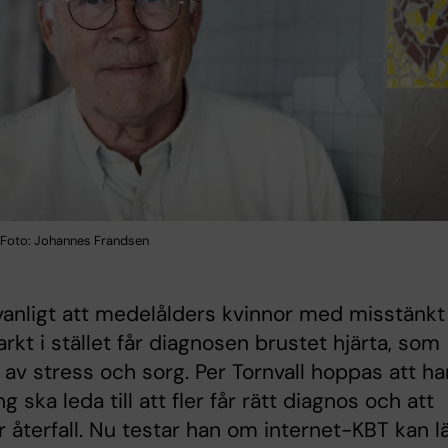
l Foto: Johannes Frandsen
vanligt att medelålders kvinnor med misstänkt
farkt i stället får diagnosen brustet hjärta, som
 av stress och sorg. Per Tornvall hoppas att h
g ska leda till att fler får rätt diagnos och att
år återfall. Nu testar han om internet-KBT kan l