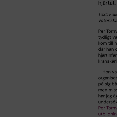
hjärtat.
Text: Fel
Vetenska
Per Tornv
tydligt v
kom till 
där han 
hjärtinfa
kranskär
– Hon va
organisa
på sig bå
men miss
har jag ä
undersök
Per Tornv
utbildnin