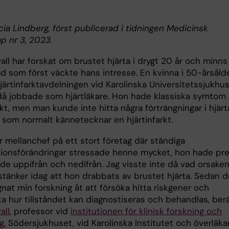
icia Lindberg, först publicerad i tidningen Medicinsk
p nr 3, 2023.
all har forskat om brustet hjärta i drygt 20 år och minns
ad som först väckte hans intresse. En kvinna i 50-årsåld
hjärtinfarktavdelningen vid Karolinska Universitetssjukhu
då jobbade som hjärtläkare. Hon hade klassiska symtom
rkt, men man kunde inte hitta några förträngningar i hjärt
l som normalt kännetecknar en hjärtinfarkt.
r mellanchef på ett stort företag där ständiga
tionsförändringar stressade henne mycket, hon hade pr
de uppifrån och nedifrån. Jag visste inte då vad orsaken
tänker idag att hon drabbats av brustet hjärta. Sedan 
gnat min forskning åt att försöka hitta riskgener och
a hur tillståndet kan diagnostiseras och behandlas, berä
all
, professor vid
institutionen för klinisk forskning och
g
, Södersjukhuset, vid Karolinska Institutet och överläka