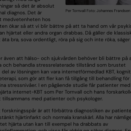
ningar så det är absolut
Per Tornvall Foto: Johannes Frandsen
al diagnos. Det är
att medvetenheten hos
en ökar så att vi blir bättre på att ta hand om vår psyki
an hjärtat eller andra organ drabbas. Då gäller de klassis
 äta bra, sova ordentligt, röra på sig och inte röka, säger
r även att hälso- och sjukvården behöver bli bättre på 
a och behandla stressrelaterade tillstånd som brustet
n del av lösningen kan vara internetförmedlad KBT, kognit
erapi, som gör att fler kan få tillgång till behandling för
ina stressnivåer. I en pågående studie får patienter med
järta internet-KBT som Per Tornvall och hans forskarkoll
t tillsammans med patienter och psykologer.
 forskningsspår är att förbättra diagnostiken av patient
änkt hjärtinfarkt och normala kranskärl. Alla har nämlig
tet hjärta utan kan till exempel ha drabbats av
elinflammation, och vissa får aldrig en säker diagnos. En