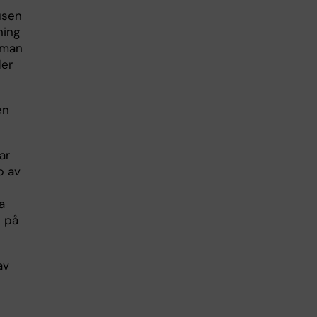
usen
ning
t man
ler
en
ar
p av
a
s på
av