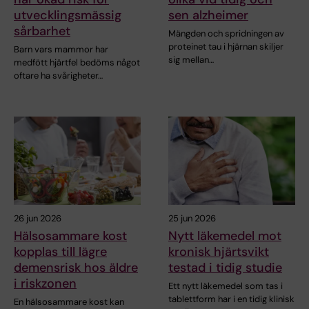
utvecklingsmässig
sen alzheimer
sårbarhet
Mängden och spridningen av
proteinet tau i hjärnan skiljer
Barn vars mammor har
sig mellan…
medfött hjärtfel bedöms något
oftare ha svårigheter…
26 jun 2026
25 jun 2026
Hälsosammare kost
Nytt läkemedel mot
kopplas till lägre
kronisk hjärtsvikt
demensrisk hos äldre
testad i tidig studie
i riskzonen
Ett nytt läkemedel som tas i
tablettform har i en tidig klinisk
En hälsosammare kost kan