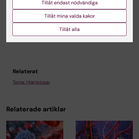
Tillåt endast nödvändiga
Uppdaterad av:
Anna Björklund
2025-05-05
Tillåt mina valda kakor
Tillåt alla
Dela
Relaterat
Tema: Hjärtstopp
Relaterade artiklar