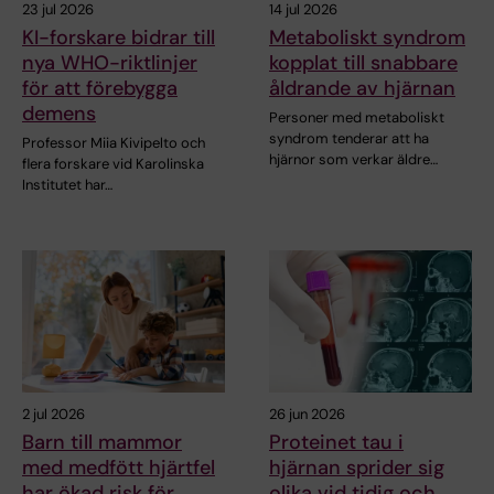
23 jul 2026
14 jul 2026
KI-forskare bidrar till
Metaboliskt syndrom
nya WHO-riktlinjer
kopplat till snabbare
för att förebygga
åldrande av hjärnan
demens
Personer med metaboliskt
syndrom tenderar att ha
Professor Miia Kivipelto och
hjärnor som verkar äldre…
flera forskare vid Karolinska
Institutet har…
2 jul 2026
26 jun 2026
Barn till mammor
Proteinet tau i
med medfött hjärtfel
hjärnan sprider sig
har ökad risk för
olika vid tidig och