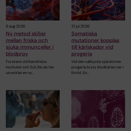
6 aug 2026
31 jul 2026
Ny metod skiljer
Somatiska
mellan friska och
mutationer kopplas
sjuka immunceller i
till kärlskador vid
blodprov
progeria
Forskare vid Karolinska
Vid den sällsynta sjukdomen
Institutet och SciLifeLab har
progeria bryts blodkärlen ner i
utvecklat en ny…
förtid. En…