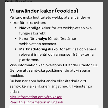
Publikation
Vi använder kakor (cookies)
“Mitral annular disjunction and mitral valve
prolapse: long-term risk of ventricular
På Karolinska Institutets webbplats använder vi
arrhythmias after surgery”
, Klara Lodin,
kakor för olika syften:
Nödvändiga
kakor för att webbplatsen ska
Cristina Da Silva, Anne Wang Gottlieb, Ivana
fungera korrekt.
Bulatovic, Andreas Rück, Isaac George, David
Kakor för
analys
för att förstå hur
J. Cohen, Frieder Braunschweig, Peter
webbplatsen används.
Svenarud, Maria J. Eriksson, Kristina H. Haugaa,
Marknadsföringskakor
för att visa och spåra
Magnus Dalén, Bahira Shahim,
European Heart
relevant innehåll och annonser från externa
plattformar.
Journal,
online 15 april 2025, doi:
Viss information kan överföras till länder utanför EU.
10.1093/eurheartj/ehaf195.
Genom att samtycka godkänner du att vi sparar
cookies.
Du kan när som helst ändra eller återkalla ditt
Lifestyle4Health (sv)
Hjärt-kärlsjukdomar
samtycke via kakikonen längst ned till vänster på
Tags
sidan.
Kardiologi
Kirurgi
Mer information om våra kakor
Read this information in English