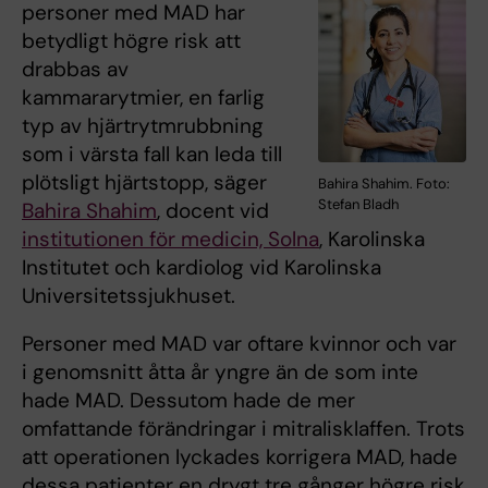
personer med MAD har
betydligt högre risk att
drabbas av
kammararytmier, en farlig
typ av hjärtrytmrubbning
som i värsta fall kan leda till
plötsligt hjärtstopp, säger
Bahira Shahim. Foto:
Stefan Bladh
Bahira Shahim
, docent vid
institutionen för medicin, Solna
, Karolinska
Institutet och kardiolog vid Karolinska
Universitetssjukhuset.
Personer med MAD var oftare kvinnor och var
i genomsnitt åtta år yngre än de som inte
hade MAD. Dessutom hade de mer
omfattande förändringar i mitralisklaffen. Trots
att operationen lyckades korrigera MAD, hade
dessa patienter en drygt tre gånger högre risk