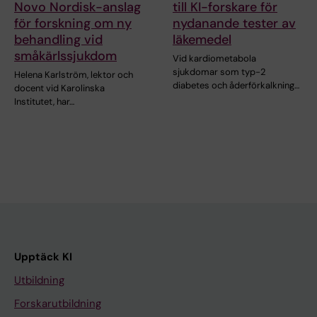
Novo Nordisk-anslag
till KI-forskare för
för forskning om ny
nydanande tester av
behandling vid
läkemedel
småkärlssjukdom
Vid kardiometabola
sjukdomar som typ-2
Helena Karlström, lektor och
diabetes och åderförkalkning…
docent vid Karolinska
Institutet, har…
Upptäck KI
Utbildning
Forskarutbildning