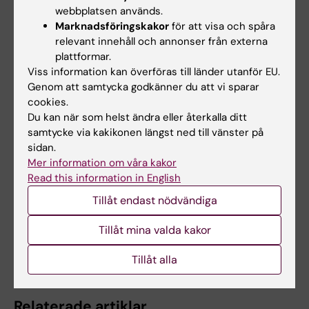
webbplatsen används.
Marknadsföringskakor
för att visa och spåra
Uppdaterad av:
relevant innehåll och annonser från externa
Ola Røren
2026-02-26
plattformar.
Innehållsgranskare:
Viss information kan överföras till länder utanför EU.
Kristina Aspvall
Genom att samtycka godkänner du att vi sparar
cookies.
Du kan när som helst ändra eller återkalla ditt
Dela
samtycke via kakikonen längst ned till vänster på
sidan.
Mer information om våra kakor
Read this information in English
Relaterat
Tillåt endast nödvändiga
Tema: Tvångssyndrom
Tillåt mina valda kakor
Tema: AI inom medicin och hälsa
Tillåt alla
Relaterade artiklar