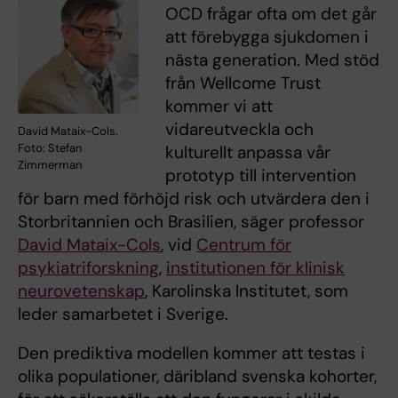
OCD frågar ofta om det går
att förebygga sjukdomen i
nästa generation. Med stöd
från Wellcome Trust
kommer vi att
vidareutveckla och
David Mataix-Cols.
Foto: Stefan
kulturellt anpassa vår
Zimmerman
prototyp till intervention
för barn med förhöjd risk och utvärdera den i
Storbritannien och Brasilien, säger professor
David Mataix-Cols
, vid
Centrum för
psykiatriforskning
,
institutionen för klinisk
neurovetenskap
, Karolinska Institutet, som
leder samarbetet i Sverige.
Den prediktiva modellen kommer att testas i
olika populationer, däribland svenska kohorter,