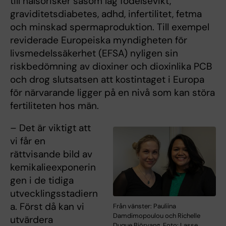
till hälsorisker såsom låg födelsevikt,
graviditetsdiabetes, adhd, infertilitet, fetma
och minskad spermaproduktion. Till exempel
reviderade Europeiska myndigheten för
livsmedelssäkerhet (EFSA) nyligen sin
riskbedömning av dioxiner och dioxinlika PCB
och drog slutsatsen att kostintaget i Europa
för närvarande ligger på en nivå som kan störa
fertiliteten hos män.
– Det är viktigt att
vi får en
rättvisande bild av
kemikalieexponerin
gen i de tidiga
utvecklingsstadiern
a. Först då kan vi
Från vänster: Pauliina
Damdimopoulou och Richelle
utvärdera
Duque Björvang. Foto: Lasse