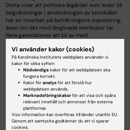
Detta visar att politiska åtgärder som leder till
begränsningar i användningen av kemikalier
har en inverkan på befolkningens exponering,
även om det med långlivade kemikalier tar
flera generationer att bli av med
exponeringen, säger Richelle Duque Björvang.
Vi använder kakor (cookies)
Forskarna understryker att studien innehåller
På Karolinska Institutets webbplats använder vi
vissa begränsningar. Till exempel var andelen
kakor för olika syften:
foster som ingick relativt få och alla hade dött
Nödvändiga
kakor för att webbplatsen ska
fungera korrekt.
i livmodern sent under graviditeten. Således
Kakor för
analys
för att förstå hur
är det möjligt att fynden inte är helt
webbplatsen används.
representativa för barn som föds vid liv.
Marknadsföringskakor
för att visa och spåra
relevant innehåll och annonser från externa
Vävnadsproverna samlades in från
plattformar.
Stockholms medicinska biobank. Forskarna
Viss information kan överföras till länder utanför EU.
har fått finansiering från FORMAS, Jane och
Genom att samtycka godkänner du att vi sparar
cookies.
Aatos Erkkos Stiftelse, och Stiftelsen