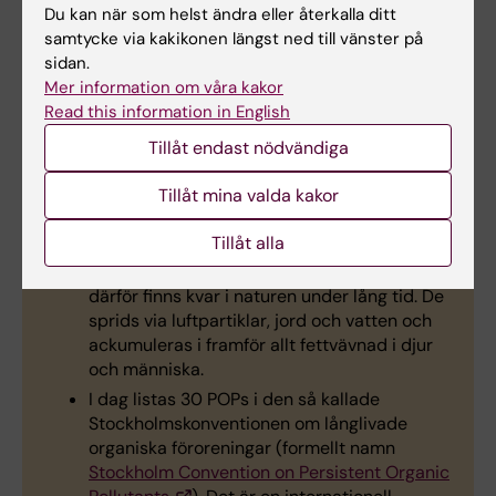
Du kan när som helst ändra eller återkalla ditt
Kvinnoklinikens i Sundsvall utvecklingsfond.
samtycke via kakikonen längst ned till vänster på
sidan.
Mer information om våra kakor
Read this information in English
Fakta om POPs
Tillåt endast nödvändiga
Tillåt mina valda kakor
Långlivade organiska föroreningar (förkortat
POPs efter engelskans persistent organic
Tillåt alla
pollutants) är ett samlingsnamn för en typ
av kemikalier som är svåra att bryta ned och
därför finns kvar i naturen under lång tid. De
sprids via luftpartiklar, jord och vatten och
ackumuleras i framför allt fettvävnad i djur
och människa.
I dag listas 30 POPs i den så kallade
Stockholmskonventionen om långlivade
organiska föroreningar (formellt namn
Stockholm Convention on Persistent Organic