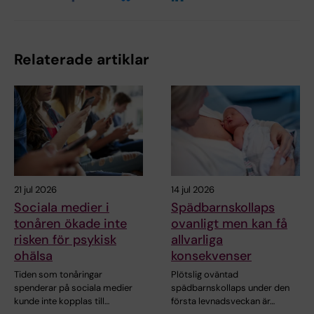
Relaterade artiklar
21 jul 2026
14 jul 2026
Sociala medier i
Spädbarnskollaps
tonåren ökade inte
ovanligt men kan få
risken för psykisk
allvarliga
ohälsa
konsekvenser
Tiden som tonåringar
Plötslig oväntad
spenderar på sociala medier
spädbarnskollaps under den
kunde inte kopplas till…
första levnadsveckan är…