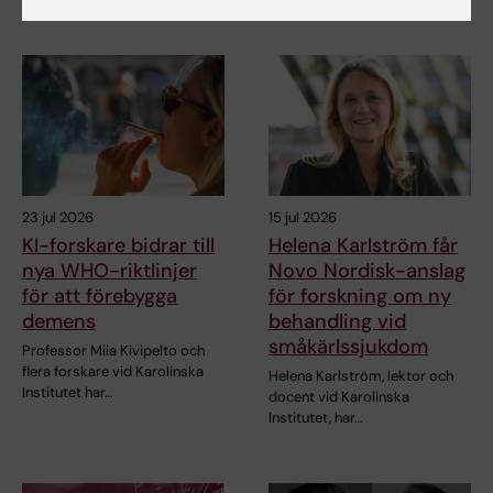
23 jul 2026
15 jul 2026
KI-forskare bidrar till
Helena Karlström får
nya WHO-riktlinjer
Novo Nordisk-anslag
för att förebygga
för forskning om ny
demens
behandling vid
småkärlssjukdom
Professor Miia Kivipelto och
flera forskare vid Karolinska
Helena Karlström, lektor och
Institutet har…
docent vid Karolinska
Institutet, har…