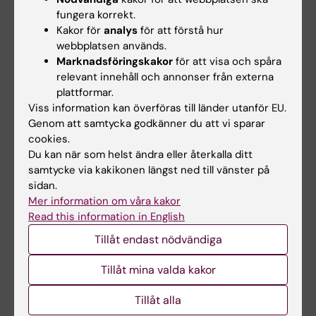
fungera korrekt.
Kakor för
analys
för att förstå hur
webbplatsen används.
Relaterade artiklar
Marknadsföringskakor
för att visa och spåra
relevant innehåll och annonser från externa
plattformar.
Viss information kan överföras till länder utanför EU.
Genom att samtycka godkänner du att vi sparar
cookies.
Du kan när som helst ändra eller återkalla ditt
samtycke via kakikonen längst ned till vänster på
27 jul 2026
24 jul 2026
sidan.
Juliette Foucher
Två KI-forskare får
Mer information om våra kakor
tilldelas prestigefyllt
innovationsfinansieri
Read this information in English
internationellt ALS-
ng från Knut och
Tillåt endast nödvändiga
anslag
Alice Wallenbergs
Stiftelse
Juliette Foucher, postdoktor
Tillåt mina valda kakor
vid institutionen för klinisk
Professor Gonçalo Castelo-
neurovetenskap…
Branco och professor Janne
Tillåt alla
Lehtiö vid KI får…