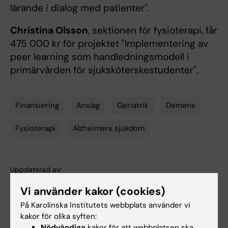
lärande i dialog med patienter".
Christina Olsson
, sektionen för fysioterapi, får
475 000 kr för projektet "Implementering av
peer learning som handledningsmodell i
primärvården för sjuksköterskestudenter".
Finansiering
Anslag
Geriatrik
Demens
Tags
Fysioterapi
Alzheimers sjukdom
Uppdaterad av:
Webb Admin
2018-11-15
Vi använder kakor (cookies)
På Karolinska Institutets webbplats använder vi
kakor för olika syften:
Dela
Nödvändiga
kakor för att webbplatsen ska