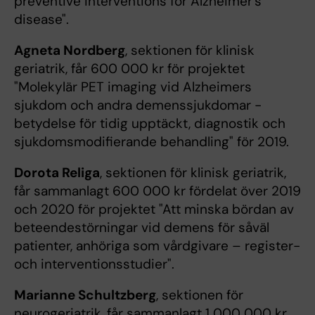
preventive interventions for Alzheimer’s
disease".
Agneta Nordberg
, sektionen för klinisk
geriatrik, får 600 000 kr för projektet
"Molekylär PET imaging vid Alzheimers
sjukdom och andra demenssjukdomar -
betydelse för tidig upptäckt, diagnostik och
sjukdomsmodifierande behandling" för 2019.
Dorota Religa
, sektionen för klinisk geriatrik,
får sammanlagt 600 000 kr fördelat över 2019
och 2020 för projektet "Att minska bördan av
beteendestörningar vid demens för såväl
patienter, anhöriga som vårdgivare – register-
och interventionsstudier".
Marianne Schultzberg
, sektionen för
neurogeriatrik, får sammanlagt 1 000 000 kr