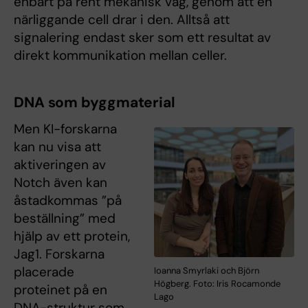
enbart på rent mekanisk väg, genom att en
närliggande cell drar i den. Alltså att
signalering endast sker som ett resultat av
direkt kommunikation mellan celler.
DNA som byggmaterial
Men KI-forskarna
kan nu visa att
aktiveringen av
Notch även kan
åstadkommas ”på
beställning” med
hjälp av ett protein,
Jag1. Forskarna
placerade
Ioanna Smyrlaki och Björn
Högberg. Foto: Iris Rocamonde
proteinet på en
Lago
DNA-struktur som