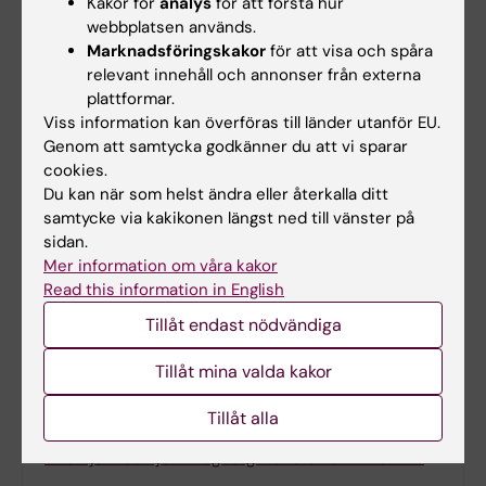
Kakor för
analys
för att förstå hur
Communications
, online 18 januari 2024,doi:
webbplatsen används.
10.1038/s41467-023-44059-4.
Marknadsföringskakor
för att visa och spåra
relevant innehåll och annonser från externa
plattformar.
Biofysik
Biokemi
Biovetenskap
Viss information kan överföras till länder utanför EU.
Tags
Genom att samtycka godkänner du att vi sparar
cookies.
Du kan när som helst ändra eller återkalla ditt
Uppdaterad av:
samtycke via kakikonen längst ned till vänster på
Felicia Lindberg
2024-01-23
sidan.
Mer information om våra kakor
Read this information in English
Dela
Tillåt endast nödvändiga
Tillåt mina valda kakor
Tillåt alla
Relaterat
Intervju med Björn Högberg: Konsten att vika DNA