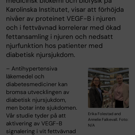
medicinsk biokemi och biofysik på
Karolinska Institutet, visar att förhöjda
nivåer av proteinet VEGF-B i njuren
och i fettvävnad korrelerar med ökad
fettansamling i njuren och nedsatt
njurfunktion hos patienter med
diabetisk njursjukdom.
– Antihypertensiva
läkemedel och
diabetesmediciner kan
bromsa utvecklingen av
diabetisk njursjukdom,
men botar inte sjukdomen.
Erika Folestad and
Vår studie tyder på att
Annelie Falkevall. Foto:
aktivering av VEGF-B
N/A
signalering i vit fettvävnad