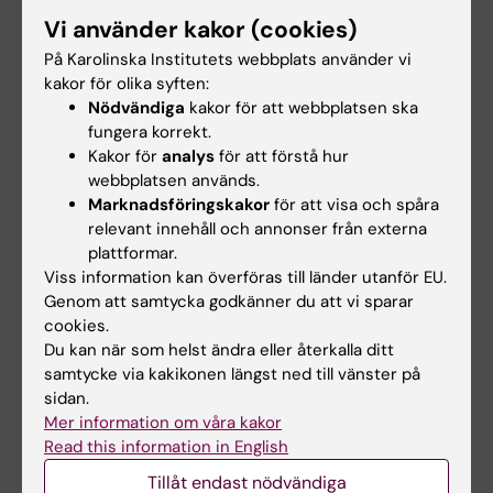
Biomedicum
Biofysik
Biokemi
Tags
Vi använder kakor (cookies)
På Karolinska Institutets webbplats använder vi
kakor för olika syften:
Uppdaterad av:
Nödvändiga
kakor för att webbplatsen ska
Anne Hammarskjöld
2025-01-18
fungera korrekt.
Kakor för
analys
för att förstå hur
webbplatsen används.
Dela
Marknadsföringskakor
för att visa och spåra
relevant innehåll och annonser från externa
plattformar.
Viss information kan överföras till länder utanför EU.
Relaterade artiklar
Genom att samtycka godkänner du att vi sparar
cookies.
Du kan när som helst ändra eller återkalla ditt
samtycke via kakikonen längst ned till vänster på
sidan.
Mer information om våra kakor
Read this information in English
Tillåt endast nödvändiga