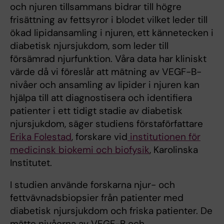
och njuren tillsammans bidrar till högre
frisättning av fettsyror i blodet vilket leder till
ökad lipidansamling i njuren, ett kännetecken i
diabetisk njursjukdom, som leder till
försämrad njurfunktion. Våra data har kliniskt
värde då vi föreslår att mätning av VEGF-B-
nivåer och ansamling av lipider i njuren kan
hjälpa till att diagnostisera och identifiera
patienter i ett tidigt stadie av diabetisk
njursjukdom, säger studiens förstaförfattare
Erika Folestad
, forskare vid
institutionen för
medicinsk biokemi och biofysik
, Karolinska
Institutet.
I studien använde forskarna njur- och
fettvävnadsbiopsier från patienter med
diabetisk njursjukdom och friska patienter. De
mätte nivåerna av VEGF-B och