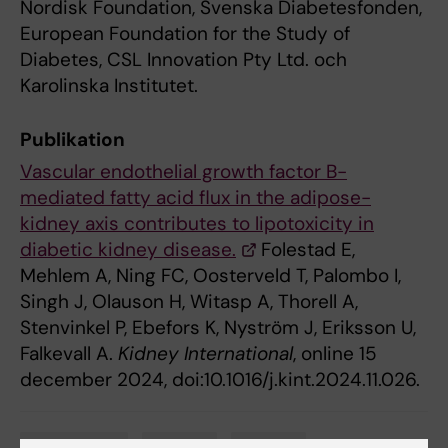
Nordisk Foundation, Svenska Diabetesfonden,
European Foundation for the Study of
Diabetes, CSL Innovation Pty Ltd. och
Karolinska Institutet.
Publikation
Vascular endothelial growth factor B-
mediated fatty acid flux in the adipose-
kidney axis contributes to lipotoxicity in
diabetic kidney disease.
Folestad E,
Mehlem A, Ning FC, Oosterveld T, Palombo I,
Singh J, Olauson H, Witasp A, Thorell A,
Stenvinkel P, Ebefors K, Nyström J, Eriksson U,
Falkevall A.
Kidney International
, online 15
december 2024, doi:10.1016/j.kint.2024.11.026.