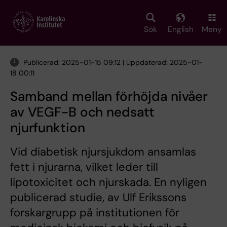
Skip
to
main
Sök
English
Meny
content
Publicerad: 2025-01-15 09:12 | Uppdaterad: 2025-01-
18 00:11
Samband mellan förhöjda nivåer
av VEGF-B och nedsatt
njurfunktion
Vid diabetisk njursjukdom ansamlas
fett i njurarna, vilket leder till
lipotoxicitet och njurskada. En nyligen
publicerad studie, av Ulf Erikssons
forskargrupp på institutionen för