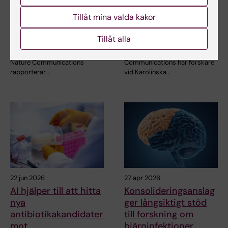
25 jun 2026
24 jun 2026
Oväntade samband
Hur mitokondrier
Tillåt mina valda kakor
upptäckta i cellens
bygger sina
energimaskineri
proteinfabriker
Tillåt alla
I en ny studie som publicerats i
I en studie publicerad i Nature
Nature Communications
Communications har forskare
rapporterar…
vid Karolinska…
22 jun 2026
27 apr 2026
AI hjälper till att hitta
Konsolideringsanslag
nya
ger långsiktigt stöd
antibiotikakandidater
till forskning om
mot
hjärninfektioner