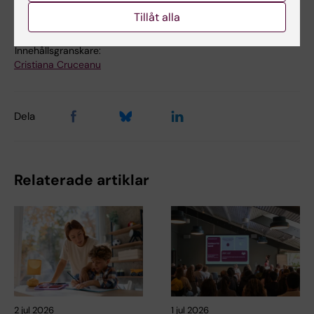
Tillåt alla
Uppdaterad av:
Julia Spector
2025-02-18
Innehållsgranskare:
Cristiana Cruceanu
Dela
Relaterade artiklar
2 jul 2026
1 jul 2026