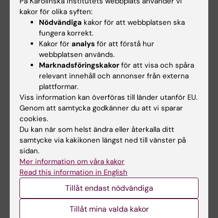
På Karolinska Institutets webbplats använder vi
amplifies inhibitory neuron cell fate during
kakor för olika syften:
Nödvändiga
kakor för att webbplatsen ska
human neurodevelopment in organoids |
fungera korrekt.
Science Advances
“, Leander Dony, Anthi C.
Kakor för
analys
för att förstå hur
Krontira, Lea Kaspar, Ruhel Ahmad, Ilknur Safak
webbplatsen används.
Demirel, Malgorzata Grochowicz, Tim Schäfer,
Marknadsföringskakor
för att visa och spåra
Fatema Begum, Vincenza Sportelli, Catarina
relevant innehåll och annonser från externa
Raimundo, Maik Koedel, Marta Labeur, Silvia
plattformar.
Viss information kan överföras till länder utanför EU.
Capello, Fabian J.Theis, Cristiana Cruceanu
Genom att samtycka godkänner du att vi sparar
och Elisabeth B. Binder.
Science Advances,
cookies.
online 14 februari 2025, doi:
Du kan när som helst ändra eller återkalla ditt
10.1126/sciadv.adn8631.
samtycke via kakikonen längst ned till vänster på
sidan.
Mer information om våra kakor
Biokemi
Graviditet och förlossning
Read this information in English
Tags
Tillåt endast nödvändiga
Neurobiologi
Tillåt mina valda kakor