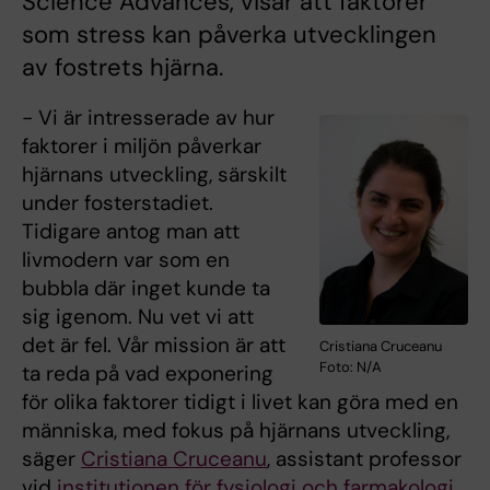
Science Advances, visar att faktorer
som stress kan påverka utvecklingen
av fostrets hjärna.
- Vi är intresserade av hur
faktorer i miljön påverkar
hjärnans utveckling, särskilt
under fosterstadiet.
Tidigare antog man att
livmodern var som en
bubbla där inget kunde ta
sig igenom. Nu vet vi att
det är fel. Vår mission är att
Cristiana Cruceanu
Foto: N/A
ta reda på vad exponering
för olika faktorer tidigt i livet kan göra med en
människa, med fokus på hjärnans utveckling,
säger
Cristiana Cruceanu
, assistant professor
vid
institutionen för fysiologi och farmakologi
,