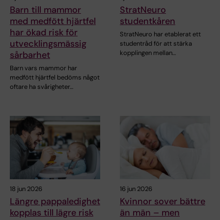
Barn till mammor
StratNeuro
med medfött hjärtfel
studentkåren
har ökad risk för
StratNeuro har etablerat ett
utvecklingsmässig
studentråd för att stärka
kopplingen mellan…
sårbarhet
Barn vars mammor har
medfött hjärtfel bedöms något
oftare ha svårigheter…
18 jun 2026
16 jun 2026
Längre pappaledighet
Kvinnor sover bättre
kopplas till lägre risk
än män – men