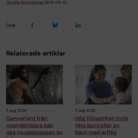
Gunilla Sonnebring
2019-09-25
Dela
Relaterade artiklar
5 aug 2026
5 aug 2026
Genvariant från
Hög följsamhet trots
neandertalare kan
täta kontroller av
öka muskelmassan än
barn med ärftlig