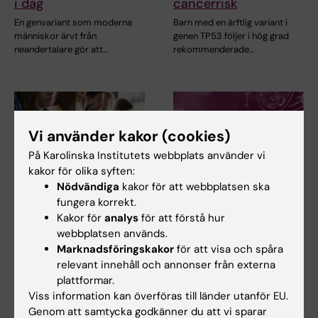
i dag
cancerrisk
En genvariant som moderna
Barn med en ärftlig variant i
människor ärvt från
genen TP53 följer i hög grad
neandertalare gör att…
rekommenderade…
Vi använder kakor (cookies)
På Karolinska Institutets webbplats använder vi
kakor för olika syften:
Nödvändiga
kakor för att webbplatsen ska
21 jul 2026
14 jul 2026
fungera korrekt.
Sociala medier i
Metaboliskt syndrom
Kakor för
analys
för att förstå hur
tonåren ökade inte
kopplat till snabbare
webbplatsen används.
risken för psykisk
åldrande av hjärnan
Marknadsföringskakor
för att visa och spåra
ohälsa
relevant innehåll och annonser från externa
Personer med metaboliskt
plattformar.
syndrom tenderar att ha
Tiden som tonåringar
hjärnor som verkar äldre…
Viss information kan överföras till länder utanför EU.
spenderar på sociala medier
kunde inte kopplas till…
Genom att samtycka godkänner du att vi sparar