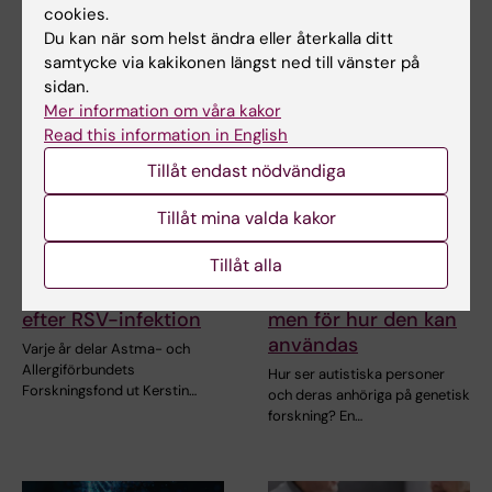
cookies.
Du kan när som helst ändra eller återkalla ditt
samtycke via kakikonen längst ned till vänster på
sidan.
Mer information om våra kakor
Read this information in English
Tillåt endast nödvändiga
Tillåt mina valda kakor
2 jul 2026
26 jun 2026
Stipendium för
Autistiska personer
Tillåt alla
studie om risk för
är inte rädda för
astma hos spädbarn
genetisk forskning –
efter RSV-infektion
men för hur den kan
användas
Varje år delar Astma- och
Allergiförbundets
Hur ser autistiska personer
Forskningsfond ut Kerstin…
och deras anhöriga på genetisk
forskning? En…