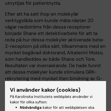
utnyttjas för patientnytta.
Efter att ha satt ihop en molekylär
verktygslåda som kunde mäta nästan 20
vägar nedströms från dessa receptorer
började Shane ett detektivarbete för att ta
reda på hur dessa molekyler aktiverade beta-
2-receptorn på olika sätt, tillsammans med en
mycket begåvad doktorand, Aikaterini Motso,
som handleddes av både Shane och Tore.
Resultaten var överraskande. De hade funnit
att dessa molekyler kunde stimulera GRK-
rekrytering med mycket liten bindning av G-
proteiner och β-arrestiner.
Vi använder kakor (cookies)
I djurstudier har flera av de utvecklade
På Karolinska Institutets webbplats använder vi
molekylerna visat sig ha goda effekter på
kakor för olika syften:
Nödvändiga
kakor för att webbplatsen ska
både blodsockerkontroll och