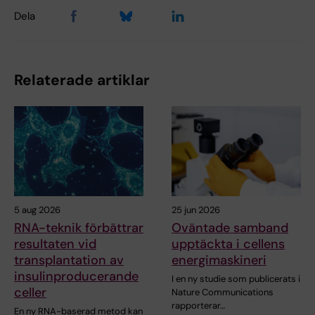
Dela
Relaterade artiklar
5 aug 2026
25 jun 2026
RNA-teknik förbättrar
Oväntade samband
resultaten vid
upptäckta i cellens
transplantation av
energimaskineri
insulinproducerande
I en ny studie som publicerats i
celler
Nature Communications
rapporterar…
En ny RNA-baserad metod kan