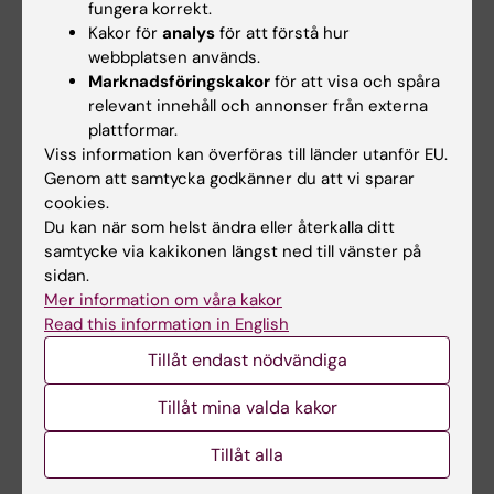
fungera korrekt.
kroppssammansättning, men utan de
Kakor för
analys
för att förstå hur
biverkningar som förknippas med dagens
webbplatsen används.
allmänt förskrivna GLP-1-baserade läkemedel
Marknadsföringskakor
för att visa och spåra
som är kända för att ha gastrointestinala
relevant innehåll och annonser från externa
plattformar.
biverkningar och minska muskelmassan. En
Viss information kan överföras till länder utanför EU.
första klinisk fas I-studie med 48 friska
Genom att samtycka godkänner du att vi sparar
försökspersoner och 25 personer med typ 2-
cookies.
diabetes visade att behandlingen tolererades
Du kan när som helst ändra eller återkalla ditt
väl i människa.
samtycke via kakikonen längst ned till vänster på
sidan.
Efter dessa uppmuntrande resultat är nästa
Mer information om våra kakor
steg en större klinisk fas II-studie som
Read this information in English
planeras av Atrogi AB, det företag som
Tillåt endast nödvändiga
utvecklar behandlingen. Syftet med studien är
Tillåt mina valda kakor
att se om samma positiva effekter som setts i
prekliniska modeller även uppträder hos
Tillåt alla
personer med typ 2-diabetes eller fetma.